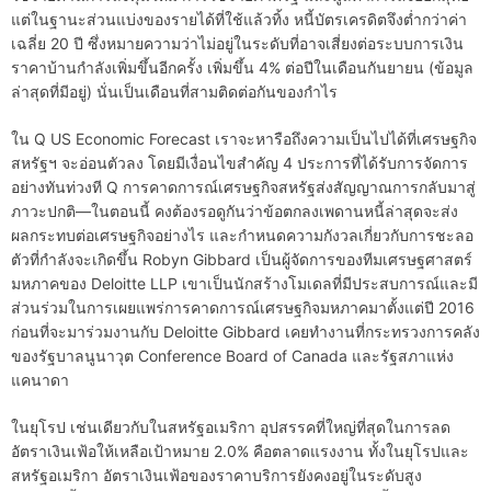
แต่ในฐานะส่วนแบ่งของรายได้ที่ใช้แล้วทิ้ง หนี้บัตรเครดิตจึงต่ำกว่าค่า
เฉลี่ย 20 ปี ซึ่งหมายความว่าไม่อยู่ในระดับที่อาจเสี่ยงต่อระบบการเงิน
ราคาบ้านกำลังเพิ่มขึ้นอีกครั้ง เพิ่มขึ้น 4% ต่อปีในเดือนกันยายน (ข้อมูล
ล่าสุดที่มีอยู่) นั่นเป็นเดือนที่สามติดต่อกันของกำไร
ใน Q US Economic Forecast เราจะหารือถึงความเป็นไปได้ที่เศรษฐกิจ
สหรัฐฯ จะอ่อนตัวลง โดยมีเงื่อนไขสำคัญ 4 ประการที่ได้รับการจัดการ
อย่างทันท่วงที Q การคาดการณ์เศรษฐกิจสหรัฐส่งสัญญาณการกลับมาสู่
ภาวะปกติ—ในตอนนี้ คงต้องรอดูกันว่าข้อตกลงเพดานหนี้ล่าสุดจะส่ง
ผลกระทบต่อเศรษฐกิจอย่างไร และกำหนดความกังวลเกี่ยวกับการชะลอ
ตัวที่กำลังจะเกิดขึ้น Robyn Gibbard เป็นผู้จัดการของทีมเศรษฐศาสตร์
มหภาคของ Deloitte LLP เขาเป็นนักสร้างโมเดลที่มีประสบการณ์และมี
ส่วนร่วมในการเผยแพร่การคาดการณ์เศรษฐกิจมหภาคมาตั้งแต่ปี 2016
ก่อนที่จะมาร่วมงานกับ Deloitte Gibbard เคยทำงานที่กระทรวงการคลัง
ของรัฐบาลนูนาวุต Conference Board of Canada และรัฐสภาแห่ง
แคนาดา
ในยุโรป เช่นเดียวกับในสหรัฐอเมริกา อุปสรรคที่ใหญ่ที่สุดในการลด
อัตราเงินเฟ้อให้เหลือเป้าหมาย 2.0% คือตลาดแรงงาน ทั้งในยุโรปและ
สหรัฐอเมริกา อัตราเงินเฟ้อของราคาบริการยังคงอยู่ในระดับสูง