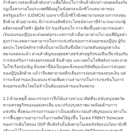
กำลังตรวจสอบสินค้าดังกล่าวเพื่อให้แน่ใจว่าสินค้าดังกล่าวสอดคล้องกับ
กฎเนื้อหาภายในประเทศที่ฝังอยู่ในข้อตกลงเม็กซิโกแคนาดาของ
สหรัฐอเมริกา (USMCA) นอกจากนี้เม็กซิโกยังพยายามล่อลวงการลงทุน
อีกด้วย ตัวอย่างเช่น มีการเสนอสิทธิประโยชน์ทางภาษีจำนวนมากแก่ผู้
ผลิตรถยนต์ไฟฟ้า ผู้ผลิต EV ของจีนสนใจ การเพิ่มขึ้นอย่างมากของค่า
เงินเยนของญี่ปุ่นจะส่งผลต่อกระแสการค้าเมื่อเวลาผ่านไป เยนที่มีมูลค่า
สูงกว่าจะลดความสามารถในการแข่งขันของการส่งออกของญี่ปุ่น ผู้รับ
ผลประโยชน์หลักจากสิ่งนั้นอาจเป็นจีนซึ่งมีความกดดันต่อมูลค่าเงิน
หยวนลดลงแล้ว ส่วนสำคัญของยุทธศาสตร์เศรษฐกิจของจีนเกี่ยวข้องกับ
การส่งเสริมการส่งออกรถยนต์ สินค้าทุน และเทคโนโลยีพลังงานสะอาด
ไม่ใช่เรื่องบังเอิญ สิ่งเหล่านี้ยังเป็นจุดแข็งของบริษัทที่มุ่งเน้นการส่งออก
ของญี่ปุ่นอีกด้วย แม้ว่าจีนพยายามหลีกเลี่ยงการอ่อนค่าของสกุลเงิน แต่
การแข็งค่าของเงินเยนจะช่วยเพิ่มความสามารถในการแข่งขันในการ
ส่งออกของจีนโดยไม่จำเป็นต้องอ่อนค่าของเงินหยวน
2.2 ด้วยเหตุนี้ คณะกรรมการจึงได้แสวงหาแนวคิดที่จะสนับสนุนพลวัต
ทางเศรษฐกิจของออสเตรเลีย และปรับปรุงสภาพแวดล้อมด้านการ
แข่งขัน ซึ่งคณะกรรมการมองว่าเป็นองค์ประกอบสำคัญของแนวทางใน
การฟื้นฟูความสามารถในการผลิตให้สูงขึ้น โมเดล FRBNY Nowcast
ของการเติบโตของ GDP ที่แท้จริงนั้นอิงตามโมเดลปัจจัยแบบไดนามิกที่
อธิบายไว้ในรายการบล็อกของ Liberty Street ดัชนีกิจกรรมแห่งชาติ