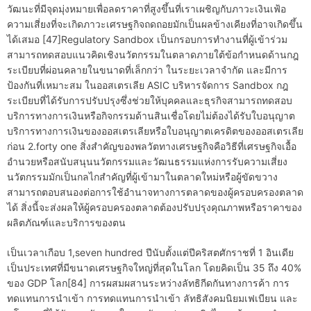
วัฒนะที่มีจุดมุ่งหมายเพื่อลดราคาที่สูงขึ้นที่เราเผชิญกับภาวะเงินเฟ้อ
ความเสี่ยงที่จะเกิดภาวะเศรษฐกิจถดถอยมักเป็นผลข้างเคียงที่อาจเกิดขึ้น
ได้เสมอ [47]Regulatory Sandbox เป็นกรอบการทำงานที่ผู้เข้าร่วม
สามารถทดสอบแนวคิดเชิงนวัตกรรมในตลาดภายใต้ข้อกำหนดด้านกฎ
ระเบียบที่ผ่อนคลายในขนาดที่เล็กกว่า ในระยะเวลาจำกัด และมีการ
ป้องกันที่เหมาะสม ในออสเตรเลีย ASIC บริหารจัดการ Sandbox กฎ
ระเบียบที่ได้รับการปรับปรุงซึ่งช่วยให้บุคคลและธุรกิจสามารถทดสอบ
บริการทางการเงินหรือกิจกรรมด้านสินเชื่อโดยไม่ต้องได้รับใบอนุญาต
บริการทางการเงินของออสเตรเลียหรือใบอนุญาตเครดิตของออสเตรเลีย
ก่อน 2.forty one สิ่งสำคัญของพลวัตทางเศรษฐกิจคือวิธีที่เศรษฐกิจเอื้อ
อำนวยหรือสนับสนุนนวัตกรรมและวัฒนธรรมแห่งการรับความเสี่ยง
นวัตกรรมมักเป็นกลไกสำคัญที่ผู้เข้ามาในตลาดใหม่หรือผู้ขัดขวาง
สามารถตอบสนองต่อการใช้อำนาจทางการตลาดของผู้ครอบครองตลาด
ได้ สิ่งนี้จะส่งผลให้ผู้ครอบครองตลาดต้องปรับปรุงคุณภาพหรือราคาของ
ผลิตภัณฑ์และบริการของตน
เป็นเวลาเกือบ 1,seven hundred ปีนับตั้งแต่ปีคริสตศักราชที่ 1 อินเดีย
เป็นประเทศที่มีขนาดเศรษฐกิจใหญ่ที่สุดในโลก โดยคิดเป็น 35 ถึง 40%
ของ GDP โลก[84] การผสมผสานระหว่างลัทธิกีดกันทางการค้า การ
ทดแทนการนำเข้า การทดแทนการนำเข้า ลัทธิสังคมนิยมเฟเบียน และ