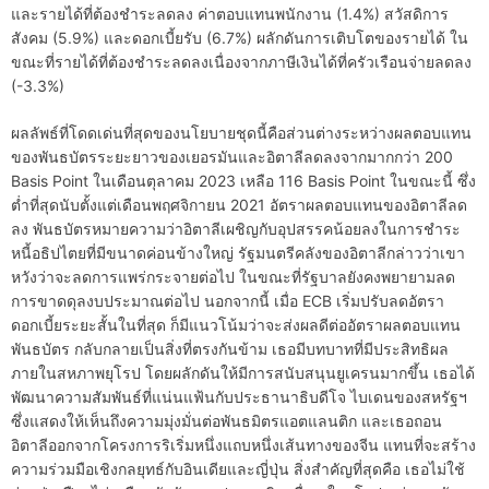
และรายได้ที่ต้องชำระลดลง ค่าตอบแทนพนักงาน (1.4%) สวัสดิการ
สังคม (5.9%) และดอกเบี้ยรับ (6.7%) ผลักดันการเติบโตของรายได้ ใน
ขณะที่รายได้ที่ต้องชำระลดลงเนื่องจากภาษีเงินได้ที่ครัวเรือนจ่ายลดลง
(-3.3%)
ผลลัพธ์ที่โดดเด่นที่สุดของนโยบายชุดนี้คือส่วนต่างระหว่างผลตอบแทน
ของพันธบัตรระยะยาวของเยอรมันและอิตาลีลดลงจากมากกว่า 200
Basis Point ในเดือนตุลาคม 2023 เหลือ 116 Basis Point ในขณะนี้ ซึ่ง
ต่ำที่สุดนับตั้งแต่เดือนพฤศจิกายน 2021 อัตราผลตอบแทนของอิตาลีลด
ลง พันธบัตรหมายความว่าอิตาลีเผชิญกับอุปสรรคน้อยลงในการชำระ
หนี้อธิปไตยที่มีขนาดค่อนข้างใหญ่ รัฐมนตรีคลังของอิตาลีกล่าวว่าเขา
หวังว่าจะลดการแพร่กระจายต่อไป ในขณะที่รัฐบาลยังคงพยายามลด
การขาดดุลงบประมาณต่อไป นอกจากนี้ เมื่อ ECB เริ่มปรับลดอัตรา
ดอกเบี้ยระยะสั้นในที่สุด ก็มีแนวโน้มว่าจะส่งผลดีต่ออัตราผลตอบแทน
พันธบัตร กลับกลายเป็นสิ่งที่ตรงกันข้าม เธอมีบทบาทที่มีประสิทธิผล
ภายในสหภาพยุโรป โดยผลักดันให้มีการสนับสนุนยูเครนมากขึ้น เธอได้
พัฒนาความสัมพันธ์ที่แน่นแฟ้นกับประธานาธิบดีโจ ไบเดนของสหรัฐฯ
ซึ่งแสดงให้เห็นถึงความมุ่งมั่นต่อพันธมิตรแอตแลนติก และเธอถอน
อิตาลีออกจากโครงการริเริ่มหนึ่งแถบหนึ่งเส้นทางของจีน แทนที่จะสร้าง
ความร่วมมือเชิงกลยุทธ์กับอินเดียและญี่ปุ่น สิ่งสำคัญที่สุดคือ เธอไม่ใช้