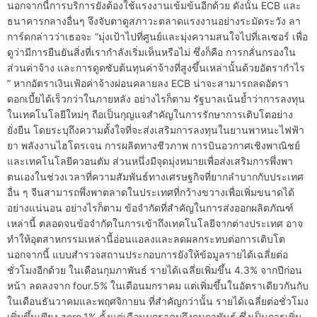
นอกจากนี้การบริการยังต้องใช้แรงงานเข้มข้นอีกด้วย ดังนั้น ECB และ
ธนาคารกลางอื่นๆ จึงจับตาดูสภาวะตลาดแรงงานอย่างระมัดระวัง ลา
การ์ดกล่าวว่าเธอจะ “มุ่งเป้าไปที่ศูนย์และมุ่งความสนใจไปที่เลเซอร์ เพื่อ
ดูว่ามีการยืนยันสิ่งที่เรากำลังเริ่มเห็นหรือไม่ ซึ่งก็คือ การกลั่นกรองใน
ส่วนค่าจ้าง และการดูดซับต้นทุนค่าจ้างที่สูงขึ้นเหล่านั้นด้วยอัตรากำไร
” หากอัตราเงินเฟ้อค่าจ้างผ่อนคลายลง ECB น่าจะสามารถลดอัตรา
ดอกเบี้ยได้เร็วกว่าในภายหลัง อย่างไรก็ตาม รัฐบาลเน้นย้ำว่าการลงทุน
ในเทคโนโลยีใหม่ๆ ถือเป็นกุญแจสำคัญในการรักษาการเติบโตอย่าง
ยั่งยืน โดยระบุถึงความตั้งใจที่จะส่งเสริมการลงทุนในยานพาหนะไฟฟ้า
ยา พลังงานไฮโดรเจน การผลิตทางชีวภาพ การบินอวกาศเชิงพาณิชย์
และเทคโนโลยีควอนตัม ส่วนหนึ่งมีจุดมุ่งหมายเพื่อส่งเสริมการพึ่งพา
ตนเองในช่วงเวลาที่ความสัมพันธ์ทางเศรษฐกิจที่ยากลำบากกับประเทศ
อื่น ๆ จีนสามารถพึ่งพาตลาดในประเทศที่กว้างขวางเพื่อเพิ่มขนาดได้
อย่างแน่นอน อย่างไรก็ตาม ข้อจำกัดที่สำคัญในการส่งออกผลิตภัณฑ์
เหล่านี้ ตลอดจนข้อจำกัดในการเข้าถึงเทคโนโลยีจากต่างประเทศ อาจ
ทำให้อุตสาหกรรมเหล่านี้อ่อนแอลงและลดผลกระทบต่อการเติบโต
นอกจากนี้ แบบสำรวจสถานประกอบการยังให้ข้อมูลรายได้เฉลี่ยต่อ
ชั่วโมงอีกด้วย ในเดือนกุมภาพันธ์ รายได้เฉลี่ยเพิ่มขึ้น 4.3% จากปีก่อน
หน้า ลดลงจาก four.5% ในเดือนมกราคม แต่เพิ่มขึ้นในอัตราเดียวกันกับ
ในเดือนธันวาคมและพฤศจิกายน ที่สำคัญกว่านั้น รายได้เฉลี่ยต่อชั่วโมง
เพิ่มขึ้นเพียง zero.1% ตั้งแต่เดือนมกราคมถึงกุมภาพันธ์ ซึ่งเป็นการเพิ่ม