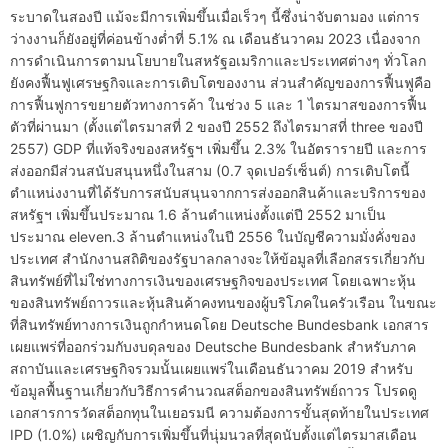
ระบาดในสองปี แม้จะมีการเพิ่มขึ้นเมื่อเร็วๆ นี้ซึ่งน่าจับตามอง แต่การ
ว่างงานก็ยังอยู่ที่ค่อนข้างต่ำที่ 5.1% ณ เดือนธันวาคม 2023 เนื่องจาก
การดำเนินการตามนโยบายในสหรัฐอเมริกาและประเทศต่างๆ ทั่วโลก
ยังคงฟื้นฟูเศรษฐกิจและการเติบโตของงาน ส่วนสำคัญของการฟื้นฟูคือ
การฟื้นฟูการขยายตัวทางการค้า ในช่วง 5 และ 1 ไตรมาสของการฟื้น
ตัวที่ผ่านมา (ตั้งแต่ไตรมาสที่ 2 ของปี 2552 ถึงไตรมาสที่ three ของปี
2557) GDP ที่แท้จริงของสหรัฐฯ เพิ่มขึ้น 2.3% ในอัตรารายปี และการ
ส่งออกมีส่วนสนับสนุนหนึ่งในสาม (0.7 จุดเปอร์เซ็นต์) การเติบโตนี้
ตำแหน่งงานที่ได้รับการสนับสนุนจากการส่งออกสินค้าและบริการของ
สหรัฐฯ เพิ่มขึ้นประมาณ 1.6 ล้านตำแหน่งตั้งแต่ปี 2552 มาเป็น
ประมาณ eleven.3 ล้านตำแหน่งในปี 2556 ในบัญชีความมั่งคั่งของ
ประเทศ สำนักงานสถิติของรัฐบาลกลางจะให้ข้อมูลที่เลือกสรรเกี่ยวกับ
สินทรัพย์ที่ไม่ใช่ทางการเงินของเศรษฐกิจของประเทศ โดยเฉพาะหุ้น
ของสินทรัพย์ถาวรและหุ้นสินค้าคงทนของผู้บริโภคในครัวเรือน ในขณะ
ที่สินทรัพย์ทางการเงินถูกกำหนดโดย Deutsche Bundesbank เอกสาร
เผยแพร่ที่ออกร่วมกับงบดุลของ Deutsche Bundesbank สำหรับภาค
สถาบันและเศรษฐกิจรวมนั้นเผยแพร่ในเดือนธันวาคม 2019 สำหรับ
ข้อมูลพื้นฐานเกี่ยวกับวิธีการคำนวณสต็อกของสินทรัพย์ถาวร โปรดดู
เอกสารการวัดสต็อกทุนในเยอรมนี ความต้องการขั้นสุดท้ายในประเทศ
IPD (1.0%) เผชิญกับการเพิ่มขึ้นที่นุ่มนวลที่สุดนับตั้งแต่ไตรมาสเดือน