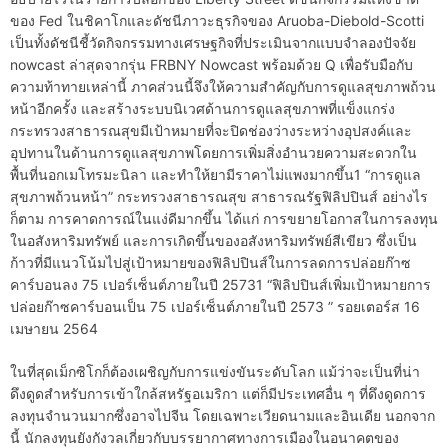
ของ Fed ในชิคาโกและดัชนีภาวะธุรกิจของ Aruoba-Diebold-Scotti
เป็นทั้งดัชนีชี้วัดกิจกรรมทางเศรษฐกิจที่ประเมินจากแบบจำลองปัจจัย
nowcast ล่าสุดจากรุ่น FRBNY Nowcast พร้อมด้วย Q เพื่อรับมือกับ
ความท้าทายเหล่านี้ ภาคส่วนนี้จึงให้ความสำคัญกับการดูแลสุขภาพถ้วน
หน้าอีกครั้ง และสร้างระบบนิเวศด้านการดูแลสุขภาพที่แข็งแกร่ง
กระทรวงสาธารณสุขมีเป้าหมายที่จะปิดช่องว่างระหว่างอุปสงค์และ
อุปทานในด้านการดูแลสุขภาพโดยการเพิ่มสิ่งอำนวยความสะดวกใน
พื้นที่นอกเมโทรมะนิลา และทำให้ยามีราคาไม่แพงมากขึ้น1 “การดูแล
สุขภาพถ้วนหน้า” กระทรวงสาธารณสุข สาธารณรัฐฟิลิปปินส์ อย่างไร
ก็ตาม การคาดการณ์ในแง่ดีมากขึ้น ได้แก่ การขยายโอกาสในการลงทุน
ในอสังหาริมทรัพย์ และการเกิดขึ้นของอสังหาริมทรัพย์สีเขียว ซึ่งเป็น
ก้าวที่มีแนวโน้มไปสู่เป้าหมายของฟิลิปปินส์ในการลดการปล่อยก๊าซ
คาร์บอนลง 75 เปอร์เซ็นต์ภายในปี 25731 “ฟิลิปปินส์เพิ่มเป้าหมายการ
ปล่อยก๊าซคาร์บอนเป็น 75 เปอร์เซ็นต์ภายในปี 2573 ” รอยเตอร์ส 16
เมษายน 2564
ในที่สุดเม็กซิโกก็ต้องเผชิญกับการแข่งขันระดับโลก แม้ว่าจะเป็นที่น่า
ดึงดูดสำหรับการเข้าใกล้สหรัฐอเมริกา แต่ก็มีประเทศอื่น ๆ ที่ดึงดูดการ
ลงทุนจำนวนมากซึ่งอาจไปจีน โดยเฉพาะเวียดนามและอินเดีย นอกจาก
นี้ นักลงทุนยังกังวลเกี่ยวกับบรรยากาศทางการเมืองในอนาคตของ