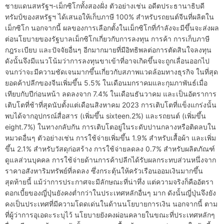
ชายแดนสหรัฐฯ-เม็กซิโกทั้งสองฝั่ง ตัวอย่างเช่น อดีตประธานาธิบดี
ทรัมป์ของสหรัฐฯ ได้เสนอให้เก็บภาษี 100% สำหรับรถยนต์จีนที่ผลิตใน
เม็กซิโก นอกจากนี้ ผลของการเลือกตั้งในเม็กซิโกที่กำลังจะมีขึ้นจะส่งผล
ต่อนโยบายของรัฐบาลเม็กซิโกเกี่ยวกับการลงทุน การค้า การเก็บภาษี
กฎระเบียบ และปัจจัยอื่นๆ อีกมากมายที่มีอิทธิพลต่อการตัดสินใจลงทุน
ดังนั้นจึงมีแนวโน้มว่าการลงทุนขาเข้าที่อาจเกิดขึ้นจะถูกเลื่อนออกไป
จนกว่าจะมีความชัดเจนมากขึ้นเกี่ยวกับสภาพแวดล้อมทางธุรกิจ ในที่สุด
ยอดค้าปลีกของจีนเพิ่มขึ้น 5.5% ในเดือนมกราคมและกุมภาพันธ์เมื่อ
เทียบกับปีก่อนหน้า ลดลงจาก 7.4% ในเดือนธันวาคม และเป็นอัตราการ
เติบโตที่ช้าที่สุดนับตั้งแต่เดือนสิงหาคม 2023 การเติบโตที่แข็งแกร่งนั้น
พบได้จากอุปกรณ์สื่อสาร (เพิ่มขึ้น sixteen.2%) และรถยนต์ (เพิ่มขึ้น
eight.7%) ในทางกลับกัน การเติบโตอยู่ในระดับปานกลางหรือติดลบใน
หมวดอื่นๆ ตัวอย่างเช่น การใช้จ่ายเพิ่มขึ้น 1.9% สำหรับเสื้อผ้า และเพิ่ม
ขึ้น 2.1% สำหรับวัสดุก่อสร้าง การใช้จ่ายลดลง 0.7% สำหรับผลิตภัณฑ์
ดูแลส่วนบุคคล การใช้จ่ายด้านการค้าปลีกได้รับผลกระทบส่วนหนึ่งจาก
ราคาอสังหาริมทรัพย์ที่ลดลง ซึ่งกระตุ้นให้ครัวเรือนออมเงินมากขึ้น
สุดท้ายนี้ แม้ว่าการประกาศจะมีลักษณะที่น่าทึ่ง แต่ความจริงก็คืออัตรา
ดอกเบี้ยของญี่ปุ่นยังคงต่ำกว่าในประเทศหลักอื่นๆ มาก ดังนั้นญี่ปุ่นจึงยัง
คงเป็นประเทศที่มีความโดดเด่นในด้านนโยบายการเงิน นอกจากนี้ ตาม
ที่ผู้ว่าการอุเอดะระบุไว้ นโยบายยังคงผ่อนคลายในขณะที่ประเทศหลักๆ