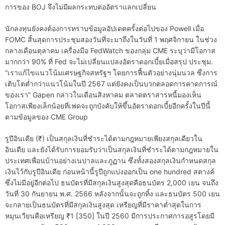
การของ BOJ จึงไม่มีผลกระทบต่ออัตราแลกเปลี่ยน
นักลงทุนยังคงต้องการทราบข้อมูลอัปเดตครั้งต่อไปของ Powell เมื่อ
FOMC สิ้นสุดการประชุมสองวันที่จะมาถึงในวันที่ 1 พฤศจิกายน ในช่วง
กลางเดือนตุลาคม เครื่องมือ FedWatch ของกลุ่ม CME ระบุว่ามีโอกาส
มากกว่า 90% ที่ Fed จะไม่เปลี่ยนแปลงอัตราดอกเบี้ยเมื่อสรุป ประชุม.
“เราแก้ไขแนวโน้มเศรษฐกิจสหรัฐฯ โดยการฟื้นตัวอย่างนุ่มนวล ซึ่งการ
เติบโตต่ำกว่าแนวโน้มในปี 2567 แต่ยังคงเป็นบวกตลอดการคาดการณ์
ของเรา” Gapen กล่าวในเดือนสิงหาคม ตลาดตราสารหนี้มองเห็น
โอกาสเพียงเล็กน้อยที่เฟดจะถูกบังคับให้ขึ้นอัตราดอกเบี้ยอีกครั้งในปีนี้
ตามข้อมูลของ CME Group
รูปีอินเดีย (₹) เป็นสกุลเงินที่ชำระได้ตามกฎหมายเพียงสกุลเดียวใน
อินเดีย และยังได้รับการยอมรับว่าเป็นสกุลเงินที่ชำระได้ตามกฎหมายใน
ประเทศเพื่อนบ้านอย่างเนปาลและภูฏาน ซึ่งทั้งสองสกุลเงินกำหนดสกุล
เงินไว้กับรูปีอินเดีย ก่อนหน้านี้รูปีถูกแบ่งออกเป็น one hundred สตางค์
ซึ่งไม่มีอยู่อีกต่อไป ธนบัตรที่มีสกุลเงินสูงสุดคือธนบัตร 2,000 เยน จนถึง
วันที่ 30 กันยายน พ.ศ. 2566 หลังจากนั้นจะถูกทิ้ง และธนบัตร 500 เยน
จะกลายเป็นธนบัตรที่มีสกุลเงินสูงสุด เหรียญที่มีราคาต่ำสุดในการ
หมุนเวียนคือเหรียญ ₹1 [350] ในปี 2560 มีการประกาศการอสูรโดยมี