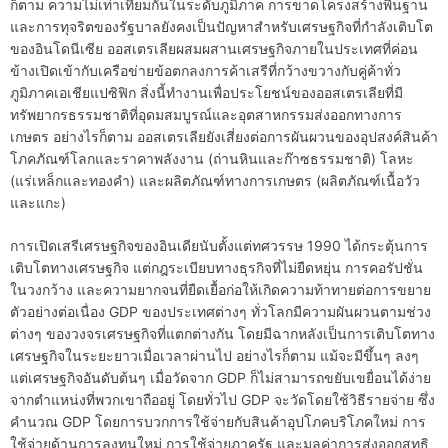
ก็ตาม ความไม่เท่าเทียมกันในระดับภูมิภาค การขาดโครงสร้างพื้นฐาน
และการทุจริตของรัฐบาลยังคงเป็นปัญหาสำหรับเศรษฐกิจที่กำลังเติบโต
ของอินโดนีเซีย ออสเตรเลียผสมผสานเศรษฐกิจภายในประเทศที่ค่อน
ข้างเปิดเข้ากับเครือข่ายข้อตกลงการค้าเสรีที่กว้างขวางกับคู่ค้าทั่ว
ภูมิภาคเอเชียแปซิฟิก สิ่งนี้ทำงานเพื่อประโยชน์ของออสเตรเลียที่มี
ทรัพยากรธรรมชาติที่อุดมสมบูรณ์และอุตสาหกรรมส่งออกทางการ
เกษตร อย่างไรก็ตาม ออสเตรเลียยังเสี่ยงต่อการผันผวนของอุปสงค์สินค้า
โภคภัณฑ์โลกและราคาพลังงาน (ถ่านหินและก๊าซธรรมชาติ) โลหะ
(แร่เหล็กและทองคำ) และผลิตภัณฑ์ทางการเกษตร (ผลิตภัณฑ์เนื้อวัว
และแกะ)
การเปิดเสรีเศรษฐกิจของอินเดียนับตั้งแต่ทศวรรษ 1990 ได้กระตุ้นการ
เติบโตทางเศรษฐกิจ แต่กฎระเบียบทางธุรกิจที่ไม่ยืดหยุ่น การคอรัปชั่น
ในวงกว้าง และความยากจนที่ยืดเยื้อก่อให้เกิดความท้าทายต่อการขยาย
ตัวอย่างต่อเนื่อง GDP ของประเทศต่างๆ ทั่วโลกมีความผันผวนตามช่วง
ต่างๆ ของวงจรเศรษฐกิจที่แตกต่างกัน โดยมีฉากหลังเป็นการเติบโตทาง
เศรษฐกิจในระยะยาวเมื่อเวลาผ่านไป อย่างไรก็ตาม แม้จะมีขึ้นๆ ลงๆ
แต่เศรษฐกิจอันดับต้นๆ เมื่อวัดจาก GDP ก็ไม่สามารถขยับเขยื่อนได้ง่าย
จากตำแหน่งที่พวกเขาถืออยู่ โดยทั่วไป GDP จะวัดโดยใช้วิธีรายจ่าย ซึ่ง
คำนวณ GDP โดยการบวกการใช้จ่ายกับสินค้าอุปโภคบริโภคใหม่ การ
ใช้จ่ายด้านการลงทุนใหม่ การใช้จ่ายภาครัฐ และมูลค่าการส่งออกสุทธิ ​