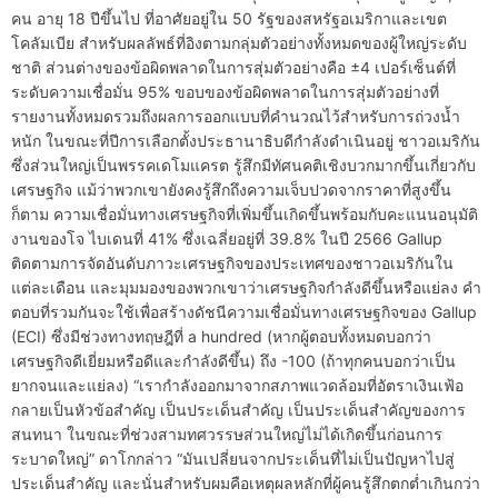
คน อายุ 18 ปีขึ้นไป ที่อาศัยอยู่ใน 50 รัฐของสหรัฐอเมริกาและเขต
โคลัมเบีย สำหรับผลลัพธ์ที่อิงตามกลุ่มตัวอย่างทั้งหมดของผู้ใหญ่ระดับ
ชาติ ส่วนต่างของข้อผิดพลาดในการสุ่มตัวอย่างคือ ±4 เปอร์เซ็นต์ที่
ระดับความเชื่อมั่น 95% ขอบของข้อผิดพลาดในการสุ่มตัวอย่างที่
รายงานทั้งหมดรวมถึงผลการออกแบบที่คำนวณไว้สำหรับการถ่วงน้ำ
หนัก ในขณะที่ปีการเลือกตั้งประธานาธิบดีกำลังดำเนินอยู่ ชาวอเมริกัน
ซึ่งส่วนใหญ่เป็นพรรคเดโมแครต รู้สึกมีทัศนคติเชิงบวกมากขึ้นเกี่ยวกับ
เศรษฐกิจ แม้ว่าพวกเขายังคงรู้สึกถึงความเจ็บปวดจากราคาที่สูงขึ้น
ก็ตาม ความเชื่อมั่นทางเศรษฐกิจที่เพิ่มขึ้นเกิดขึ้นพร้อมกับคะแนนอนุมัติ
งานของโจ ไบเดนที่ 41% ซึ่งเฉลี่ยอยู่ที่ 39.8% ในปี 2566 Gallup
ติดตามการจัดอันดับภาวะเศรษฐกิจของประเทศของชาวอเมริกันใน
แต่ละเดือน และมุมมองของพวกเขาว่าเศรษฐกิจกำลังดีขึ้นหรือแย่ลง คำ
ตอบที่รวมกันจะใช้เพื่อสร้างดัชนีความเชื่อมั่นทางเศรษฐกิจของ Gallup
(ECI) ซึ่งมีช่วงทางทฤษฎีที่ a hundred (หากผู้ตอบทั้งหมดบอกว่า
เศรษฐกิจดีเยี่ยมหรือดีและกำลังดีขึ้น) ถึง -100 (ถ้าทุกคนบอกว่าเป็น
ยากจนและแย่ลง) “เรากำลังออกมาจากสภาพแวดล้อมที่อัตราเงินเฟ้อ
กลายเป็นหัวข้อสำคัญ เป็นประเด็นสำคัญ เป็นประเด็นสำคัญของการ
สนทนา ในขณะที่ช่วงสามทศวรรษส่วนใหญ่ไม่ได้เกิดขึ้นก่อนการ
ระบาดใหญ่” ดาโกกล่าว “มันเปลี่ยนจากประเด็นที่ไม่เป็นปัญหาไปสู่
ประเด็นสำคัญ และนั่นสำหรับผมคือเหตุผลหลักที่ผู้คนรู้สึกตกต่ำเกินกว่า