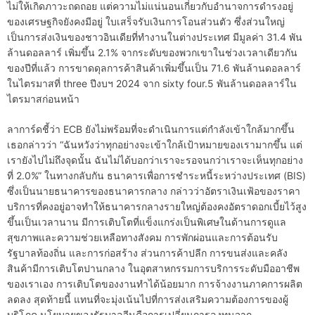
ไม่ให้เกิดภาวะถดถอย แต่ความไม่แน่นอนเกี่ยวกับอำนาจการดำรงอยู่
ของเศรษฐกิจยังคงมีอยู่ ใบเสร็จรับเงินการโอนส่วนตัว ซึ่งส่วนใหญ่
เป็นการส่งเงินของชาวอินเดียที่ทำงานในต่างประเทศ มีมูลค่า 31.4 พัน
ล้านดอลลาร์ เพิ่มขึ้น 2.1% จากระดับของพวกเขาในช่วงเวลาเดียวกัน
ของปีที่แล้ว การขาดดุลการค้าสินค้าเพิ่มขึ้นเป็น 71.6 พันล้านดอลลาร์
ในไตรมาสที่ three ปีงบฯ 2024 จาก sixty four.5 พันล้านดอลลาร์ใน
ไตรมาสก่อนหน้า
ลาการ์ดชี้ว่า ECB ยังไม่พร้อมที่จะดำเนินการแต่กำลังเข้าใกล้มากขึ้น
เธอกล่าวว่า “ฉันหวังว่าทุกอย่างจะเข้าใกล้เป้าหมายของเรามากขึ้น แต่
เรายังไปไม่ถึงจุดนั้น ฉันไม่ได้บอกว่าเราจะรอจนกว่าเราจะเห็นทุกอย่าง
ที่ 2.0%” ในทางกลับกัน ธนาคารเพื่อการชำระหนี้ระหว่างประเทศ (BIS)
ซึ่งเป็นนายธนาคารของธนาคารกลาง กล่าวว่าอัตราเงินเฟ้อของราคา
บริการที่คงอยู่อาจทำให้ธนาคารกลางรายใหญ่ต้องคงอัตราดอกเบี้ยไว้สูง
ขึ้นเป็นเวลานาน มีการเติบโตที่แข็งแกร่งเป็นพิเศษในด้านการดูแล
สุขภาพและความช่วยเหลือทางสังคม การพักผ่อนและการต้อนรับ
รัฐบาลท้องถิ่น และการก่อสร้าง ส่วนการค้าปลีก การขนส่งและคลัง
สินค้ามีการเติบโตปานกลาง ในอุตสาหกรรมการบริการระดับมืออาชีพ
ของเราเอง การเติบโตของงานทำได้น้อยมาก การจ้างงานภาคการผลิต
ลดลง สุดท้ายนี้ แทนที่จะมุ่งเน้นไปที่การส่งเสริมความต้องการของผู้
บริโภค นโยบายของรัฐบาลจีนคือการเปลี่ยนการลงทุนจาก