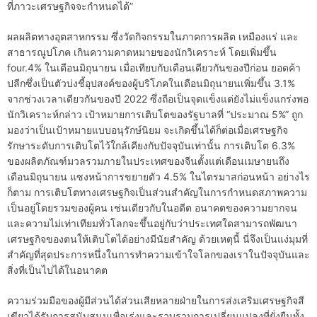
ที่ภาวะเศรษฐกิจจะกำหนดได้”
ผลผลิตทางอุตสาหกรรม ซึ่งวัดกิจกรรมในภาคการผลิต เหมืองแร่ และ
สาธารณูปโภค เกินความคาดหมายของนักวิเคราะห์ โดยเพิ่มขึ้น
four.4% ในเดือนมิถุนายน เมื่อเทียบกับเดือนเดียวกันของปีก่อน ยอดค้า
ปลีกซึ่งเป็นตัวบ่งชี้อุปสงค์ของผู้บริโภคในเดือนมิถุนายนเพิ่มขึ้น 3.1%
จากช่วงเวลาเดียวกันของปี 2022 ซึ่งถือเป็นจุดแข็งแต่ยังไม่แข็งแกร่งพอ
นักวิเคราะห์กล่าว เป้าหมายการเติบโตของรัฐบาลที่ “ประมาณ 5%” ถูก
มองว่าเป็นเป้าหมายแบบอนุรักษ์นิยม จะเกิดขึ้นได้ก็ต่อเมื่อเศรษฐกิจ
รักษาระดับการเติบโตไว้ใกล้เคียงกับปัจจุบันเท่านั้น การเติบโต 6.3%
ของผลิตภัณฑ์มวลรวมภายในประเทศของจีนตั้งแต่เดือนเมษายนถึง
เดือนมิถุนายน แซงหน้าการขยายตัว 4.5% ในไตรมาสก่อนหน้า อย่างไร
ก็ตาม การเติบโตทางเศรษฐกิจเป็นส่วนสำคัญในการกำหนดสภาพความ
เป็นอยู่โดยรวมของผู้คน เช่นเดียวกับในอดีต อนาคตของความยากจน
และความไม่เท่าเทียมทั่วโลกจะขึ้นอยู่กับว่าประเทศใดสามารถพัฒนา
เศรษฐกิจของตนให้เติบโตได้อย่างมีนัยสำคัญ ด้วยเหตุนี้ นี่จึงเป็นแง่มุมที่
สำคัญที่สุดประการหนึ่งในการทำความเข้าใจโลกของเราในปัจจุบันและ
สิ่งที่เป็นไปได้ในอนาคต
ความร่วมมือของผู้มีส่วนได้ส่วนเสียหลายฝ่ายในการส่งเสริมเศรษฐกิจสี
เขียวได้รับการสนับสนุนเพื่อเร่งและรวบรวมการเปลี่ยนแปลงที่ยั่งยืนทั้ง