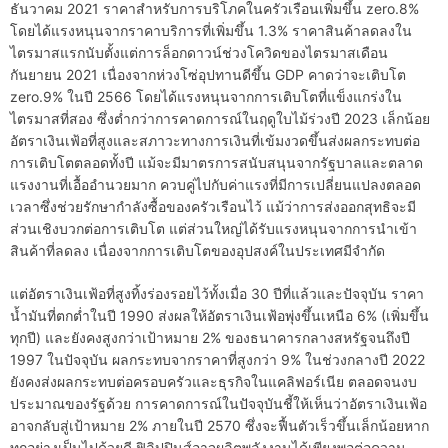
ธันวาคม 2021 ราคาสำหรับการบริโภคในครัวเรือนเพิ่มขึ้น zero.8%
โดยได้แรงหนุนจากราคาบริการที่เพิ่มขึ้น 1.3% ราคาสินค้าลดลงใน
ไตรมาสแรกนับตั้งแต่การล็อกดาวน์ช่วงโควิดของไตรมาสเดือน
กันยายน 2021 เนื่องจากห่วงโซ่อุปทานดีขึ้น GDP คาดว่าจะเติบโต
zero.9% ในปี 2566 โดยได้แรงหนุนจากการเติบโตที่แข็งแกร่งใน
ไตรมาสที่สอง ซึ่งต่ำกว่าการคาดการณ์ในฤดูใบไม้ร่วงปี 2023 เล็กน้อย
อัตราเงินเฟ้อที่สูงและสภาวะทางการเงินที่เข้มงวดขึ้นส่งผลกระทบต่อ
การเติบโตตลอดทั้งปี แม้จะมีมาตรการสนับสนุนจากรัฐบาลและตลาด
แรงงานที่เอื้ออำนวยมาก ควบคู่ไปกับค่าแรงที่มีการเปลี่ยนแปลงตลอด
เวลาซึ่งช่วยรักษากำลังซื้อของครัวเรือนไว้ แม้ว่าการส่งออกสุทธิจะมี
ส่วนเชิงบวกต่อการเติบโต แต่ส่วนใหญ่ได้รับแรงหนุนจากการนำเข้า
สินค้าที่ลดลง เนื่องจากการเติบโตของอุปสงค์ในประเทศมีจำกัด
แต่อัตราเงินเฟ้อที่สูงทิ้งร่องรอยไว้ทั้งเมื่อ 30 ปีที่แล้วและปัจจุบัน ราคา
น้ำมันที่ตกต่ำในปี 1990 ส่งผลให้อัตราเงินเฟ้อพุ่งขึ้นเหนือ 6% (เพิ่มขึ้น
ทุกปี) และยังคงสูงกว่าเป้าหมาย 2% ของธนาคารกลางสหรัฐจนถึงปี
1997 ในปัจจุบัน ผลกระทบจากราคาที่สูงกว่า 9% ในช่วงกลางปี ​​2022
ยังคงส่งผลกระทบต่อครอบครัวและธุรกิจในแคลิฟอร์เนีย ตลอดจนงบ
ประมาณของรัฐด้วย การคาดการณ์ในปัจจุบันชี้ให้เห็นว่าอัตราเงินเฟ้อ
อาจกลับสู่เป้าหมาย 2% ภายในปี 2570 ซึ่งจะฟื้นตัวเร็วขึ้นเล็กน้อยหาก
ทุกอย่างเป็นไปด้วยดี ฟิลิปปินส์อาจผลิตพลังงานได้เพียงพอต่อความ