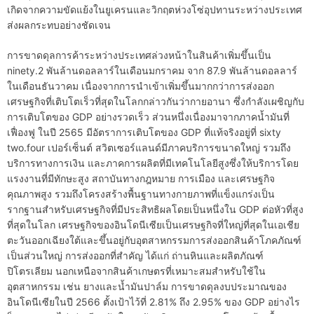
เกิดจากความขัดแย้งในยูเครนและวิกฤตห่วงโซ่อุปทานระหว่างประเทศ
ส่งผลกระทบอย่างชัดเจน
การขาดดุลการค้าระหว่างประเทศล่วงหน้าในสินค้าเพิ่มขึ้นเป็น
ninety.2 พันล้านดอลลาร์ในเดือนมกราคม จาก 87.9 พันล้านดอลลาร์
ในเดือนธันวาคม เนื่องจากการนำเข้าเพิ่มขึ้นมากกว่าการส่งออก
เศรษฐกิจที่เติบโตเร็วที่สุดในโลกกล่าวกันว่ากายอานา ซึ่งกำลังเผชิญกับ
การเติบโตของ GDP อย่างรวดเร็ว ส่วนหนึ่งเนื่องมาจากภาคน้ำมันที่
เฟื่องฟู ในปี 2565 มีอัตราการเติบโตของ GDP ที่แท้จริงอยู่ที่ sixty
two.four เปอร์เซ็นต์ สวิตเซอร์แลนด์มีภาคบริการขนาดใหญ่ รวมถึง
บริการทางการเงิน และภาคการผลิตที่มีเทคโนโลยีสูงซึ่งให้บริการโดย
แรงงานที่มีทักษะสูง สถาบันทางกฎหมาย การเมือง และเศรษฐกิจ
คุณภาพสูง รวมถึงโครงสร้างพื้นฐานทางกายภาพที่แข็งแกร่งเป็น
รากฐานสำหรับเศรษฐกิจที่มีประสิทธิผลโดยเป็นหนึ่งใน GDP ต่อหัวที่สูง
ที่สุดในโลก เศรษฐกิจของอินโดนีเซียเป็นเศรษฐกิจที่ใหญ่ที่สุดในเอเชีย
ตะวันออกเฉียงใต้และขึ้นอยู่กับอุตสาหกรรมการส่งออกสินค้าโภคภัณฑ์
เป็นส่วนใหญ่ การส่งออกที่สำคัญ ได้แก่ ถ่านหินและผลิตภัณฑ์
ปิโตรเลียม นอกเหนือจากสินค้าเกษตรที่เหมาะสมสำหรับใช้ใน
อุตสาหกรรม เช่น ยางและน้ำมันปาล์ม การขาดดุลงบประมาณของ
อินโดนีเซียในปี 2566 ตั้งเป้าไว้ที่ 2.81% ถึง 2.95% ของ GDP อย่างไร