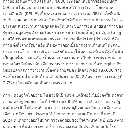
การถอนธนบัตร 500 เยนและ 1,000 เยนออกและมีการออกธนบัตร
500 เยนใหม่ ระบบการเงินของอินเดียได้รับการจัดการโดยธนาคาร
กลางอินเดีย (RBI) ซึ่งเป็นธนาคารกลางของประเทศ RBI ก่อตั้งขึ้นเมื่อ
วันที่ 1 เมษายน พ.ศ. 2492 โดยทำหน้าที่เป็นหน่วยงานด้านการเงินของ
ประเทศ หน่วยงานกำกับดูแลและผู้ดูแลระบบการเงิน นายธนาคารของ
รัฐบาล ผู้ดูแลทุนสำรองเงินตราต่างประเทศ และเป็นผู้ออกสกุลเงิน อยู่
ภายใต้การควบคุมของคณะกรรมการกลาง ซึ่งนำโดยผู้ว่าการที่ได้รับ
การแต่งตั้งจากรัฐบาลอินเดีย อัตราดอกเบี้ยมาตรฐานกำหนดโดยคณะ
กรรมการนโยบายการเงิน การผลักดันแนวโน้มความเชื่อมั่นที่สูงขึ้นนั้น
เป็นจุดแข็งอย่างต่อเนื่องในตลาดแรงงานควบคู่ไปกับการบรรเทาความ
กังวลเกี่ยวกับอัตราเงินเฟ้อ กระทรวงแรงงานรายงานเมื่อวันพฤหัสบดีว่า
ผู้ขอรับสวัสดิการว่างงานเบื้องต้นรายสัปดาห์ลดลงเหลือ 187,000 ราย
ซึ่งเป็นระดับต่ำสุดนับตั้งแต่เดือนกันยายน 2022 อัตราการว่างงานอยู่ที่
3.7% อยู่ในระดับก่อนเกิดการแพร่ระบาด
ภาวะเศรษฐกิจโดยรวม ในช่วงต้นปี 1994 แคลิฟอร์เนียยังคงฟื้นตัวจาก
ภาวะเศรษฐกิจถดถอยในปี 1990 และ 9.3% ของกำลังแรงงานของรัฐ
แคลิฟอร์เนียไม่มีงานทำ แม้ว่าภาวะเศรษฐกิจถดถอยกินเวลาเพียงแปด
เดือน แต่อัตราการว่างงานก็ใช้เวลานานกว่าแปดปีในการฟื้นตัว ปี
2024 ดูแตกต่างออกไปมาก ภาวะถดถอยของโรคระบาดในปี 2020 ตาม
มาด้วยการฟื้นตัวอย่างรวดเร็ว การว่างงานกลับสู่ระดับก่อนเกิดโรค