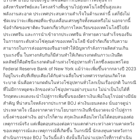
อสังหาริมทรัพย์และโครงสร้างพื้นฐานไปสู่เทคโนโลยีขั้นสูงและ
พลังงานสะอาด ประเทศประสบความสำเร็จในด้านเหล่านี้ แต่ก็ยังไม่
ชัดเจนว่าจะเพียงพอที่จะขับเคลื่อนเศรษฐกิจทั้งหมดหรือไม่ นอกจากนี้
ข้อจำกัดของชาติตะวันตกเกี่ยวกับการไหลเวียนของเทคโนโลยีไปยัง
ประเทศจีน และการนำเข้าจากประเทศจีน ท้าทายความสำเร็จของจีน
ในการยกระดับห่วงโซ่คุณค่าของเทคโนโลยี ข้อจำกัดเกี่ยวกับความ
สามารถในการส่งออกของจีนอาจทำให้ปัญหากำลังการผลิตส่วนเกิน
รุนแรงขึ้น ในทางกลับกันก็มีส่วนทำให้เกิดแรงกดดันภาวะเงินฝืด
ผลลัพธ์ก็คือดัชนีแรงกดดันด้านห่วงโซ่อุปทานทั่วโลกซึ่งเผยแพร่โดย
Federal Reserve Bank of New York แม้ว่าจะเพิ่มขึ้นจากกลางปี ​​2023
ก็อยู่ในระดับที่เทียบเคียงได้กับค่าเฉลี่ยในช่วงทศวรรษก่อนเกิดโรค
ระบาด นั่นคือความกดดันในห่วงโซ่อุปทานทั่วโลกเป็นเรื่องปกติ ในกรณี
ที่ไม่มีการหยุดชะงักของห่วงโซ่อุปทานอย่างรุนแรง ไม่น่าเป็นไปได้ที่
วิกฤตทะเลแดงจะนำไปสู่การเพิ่มขึ้นของอัตราเงินเฟ้อในยุโรปอย่างมีนัย
สำคัญ ที่น่าสนใจหลังจากประกาศ BOJ ค่าเงินเยนลดลง นั่นอาจดูน่า
ประหลาดใจ เนื่องจากคาดว่านโยบายการเงินที่เข้มงวดจะนำไปสู่การ
แข็งค่าของค่าเงิน อย่างไรก็ตาม สกุลเงินเคลื่อนไหวไม่ได้ตอบสนองต่อ
เหตุการณ์จริง แต่เพื่อตอบสนองต่อความแตกต่างระหว่างความคาดหวัง
ของเหตุการณ์และเหตุการณ์ที่เกิดขึ้น ในกรณีนี้ นักลงทุนคาดหวังการ
ดำเนินการของ BOJ ในวันนี้แล้ว ดังนั้นจึงไม่น่าแปลกใจที่การดำเนิน