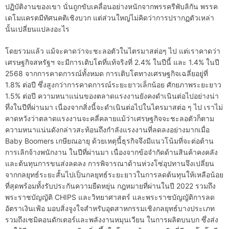
ปฏิบัติงานของเขา นั่นถูกขับเคลื่อนอย่างหนักจากพรรครีพับลิกัน พรรค
เดโมแครตมีทัศนคติเชิงบวก แต่ส่วนใหญ่ไม่คิดว่าการปรากฏตัวเหล่า
นั้นเปลี่ยนแปลงอะไร
โดยรวมแล้ว แม้จะคาดว่าจะชะลอตัวในไตรมาสต่อๆ ไป แต่เราคาดว่า
เศรษฐกิจสหรัฐฯ จะมีการเติบโตที่แท้จริงที่ 2.4% ในปีนี้ และ 1.4% ในปี
2568 จากการคาดการณ์ทั้งหมด การเติบโตทางเศรษฐกิจเฉลี่ยอยู่ที่
1.8% ต่อปี ซึ่งสูงกว่าการคาดการณ์ระยะยาวเล็กน้อย ศักยภาพระยะยาว
1.5% ต่อปี ความหนาแน่นของตลาดแรงงานยังคงดำเนินต่อไปอย่างน่า
ทึ่งในปีที่ผ่านมา เนื่องจากสิ่งนี้จะดำเนินต่อไปในไตรมาสต่อ ๆ ไป เราไม่
คาดหวังว่าตลาดแรงงานจะคลี่คลายแม้ว่าเศรษฐกิจจะชะลอตัวก็ตาม
ความหนาแน่นดังกล่าวสะท้อนถึงกำลังแรงงานที่ลดลงอย่างมากเมื่อ
Baby Boomers เกษียณอายุ ด้วยเหตุนี้ธุรกิจจึงมีแนวโน้มที่จะต่อต้าน
การเลิกจ้างพนักงาน ในปีที่ผ่านมา เนื่องจากข้อจำกัดด้านสินค้าคงคลัง
และต้นทุนการขนส่งลดลง การพิจารณาด้านห่วงโซ่อุปทานจึงเปลี่ยน
จากกลยุทธ์ระยะสั้นไปเป็นกลยุทธ์ระยะยาวในการลดต้นทุนให้เหลือน้อย
ที่สุดพร้อมทั้งรับประกันความยืดหยุ่น กฎหมายที่ผ่านในปี 2022 รวมถึง
พระราชบัญญัติ CHIPS และวิทยาศาสตร์ และพระราชบัญญัติการลด
อัตราเงินเฟ้อ มอบสิ่งจูงใจสำหรับอุตสาหกรรมเชิงกลยุทธ์บางประเภท
รวมถึงเซมิคอนดักเตอร์และพลังงานหมุนเวียน ในการผลิตบนบก ซึ่งส่ง