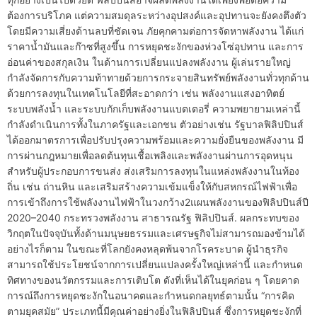
ต้องการบริโภค แต่ความสมดุลระหว่างอุปสงค์และอุปทานจะยังคงตึงตัว
โดยมีความเสี่ยงด้านลบที่ชัดเจน ภัยคุกคามต่อการจัดหาพลังงาน ได้แก่
ราคาน้ำมันและก๊าซที่สูงขึ้น การหยุดชะงักของห่วงโซ่อุปทาน และการ
อ่อนค่าของสกุลเงิน ในด้านการเปลี่ยนแปลงพลังงาน ผู้เล่นรายใหญ่
กำลังจัดการกับความท้าทายด้วยการกระจายสินทรัพย์พลังงานทั่วทุกด้าน
ด้วยการลงทุนในเทคโนโลยีที่สะอาดกว่า เช่น พลังงานแสงอาทิตย์
ระบบพลังน้ำ และระบบกักเก็บพลังงานแบตเตอรี่ ความพยายามเหล่านี้
กำลังดำเนินการทั้งในภาครัฐและเอกชน ตัวอย่างเช่น รัฐบาลฟิลิปปินส์
ได้ออกมาตรการเพื่อปรับปรุงความพร้อมและความยั่งยืนของพลังงาน มี
การผ่านกฎหมายเพื่อลดต้นทุนเชื้อเพลิงและพลังงานผ่านการอุดหนุน
สำหรับผู้ประกอบการขนส่ง ส่งเสริมการลงทุนในแหล่งพลังงานในท้อง
ถิ่น เช่น ถ่านหิน และเสริมสร้างความเข้มแข็งให้กับสหกรณ์ไฟฟ้าเพื่อ
การเข้าถึงการใช้พลังงานไฟฟ้าในวงกว้าง2แผนพลังงานของฟิลิปปินส์ปี
2020–2040 กระทรวงพลังงาน สาธารณรัฐ ฟิลิปปินส์. ผลกระทบของ
วิกฤตในปัจจุบันทั้งด้านมนุษยธรรมและเศรษฐกิจไม่สามารถมองข้ามได้
อย่างไรก็ตาม ในขณะที่โลกยังคงหลุดพ้นจากโรคระบาด ผู้นำธุรกิจ
สามารถใช้ประโยชน์จากการเปลี่ยนแปลงครั้งใหญ่เหล่านี้ และกำหนด
ทิศทางของนวัตกรรมและการเติบโต ดังที่เห็นได้ในยุคก่อน ๆ โดยคาด
การณ์ถึงการหยุดชะงักในอนาคตและกำหนดกลยุทธ์ตามนั้น “การคิด
ตามยุคสมัย” ประเภทนี้มีคุณค่าอย่างยิ่งในฟิลิปปินส์ ซึ่งการหยุดชะงักที่