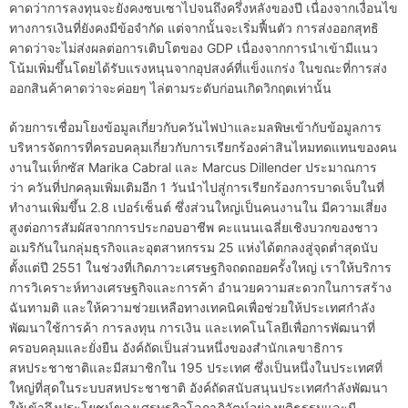
คาดว่าการลงทุนจะยังคงซบเซาไปจนถึงครึ่งหลังของปี เนื่องจากเงื่อนไข
ทางการเงินที่ยังคงมีข้อจำกัด แต่จากนั้นจะเริ่มฟื้นตัว การส่งออกสุทธิ
คาดว่าจะไม่ส่งผลต่อการเติบโตของ GDP เนื่องจากการนำเข้ามีแนว
โน้มเพิ่มขึ้นโดยได้รับแรงหนุนจากอุปสงค์ที่แข็งแกร่ง ในขณะที่การส่ง
ออกสินค้าคาดว่าจะค่อยๆ ไล่ตามระดับก่อนเกิดวิกฤตเท่านั้น
ด้วยการเชื่อมโยงข้อมูลเกี่ยวกับควันไฟป่าและมลพิษเข้ากับข้อมูลการ
บริหารจัดการที่ครอบคลุมเกี่ยวกับการเรียกร้องค่าสินไหมทดแทนของคน
งานในเท็กซัส Marika Cabral และ Marcus Dillender ประมาณการ
ว่า ควันที่ปกคลุมเพิ่มเติมอีก 1 วันนำไปสู่การเรียกร้องการบาดเจ็บในที่
ทำงานเพิ่มขึ้น 2.8 เปอร์เซ็นต์ ซึ่งส่วนใหญ่เป็นคนงานใน มีความเสี่ยง
สูงต่อการสัมผัสจากการประกอบอาชีพ คะแนนเฉลี่ยเชิงบวกของชาว
อเมริกันในกลุ่มธุรกิจและอุตสาหกรรม 25 แห่งได้ตกลงสู่จุดต่ำสุดนับ
ตั้งแต่ปี 2551 ในช่วงที่เกิดภาวะเศรษฐกิจถดถอยครั้งใหญ่ เราให้บริการ
การวิเคราะห์ทางเศรษฐกิจและการค้า อำนวยความสะดวกในการสร้าง
ฉันทามติ และให้ความช่วยเหลือทางเทคนิคเพื่อช่วยให้ประเทศกำลัง
พัฒนาใช้การค้า การลงทุน การเงิน และเทคโนโลยีเพื่อการพัฒนาที่
ครอบคลุมและยั่งยืน อังค์ถัดเป็นส่วนหนึ่งของสำนักเลขาธิการ
สหประชาชาติและมีสมาชิกใน 195 ประเทศ ซึ่งเป็นหนึ่งในประเทศที่
ใหญ่ที่สุดในระบบสหประชาชาติ อังค์ถัดสนับสนุนประเทศกำลังพัฒนา
ให้เข้าถึงประโยชน์ของเศรษฐกิจโลกาภิวัตน์อย่างยุติธรรมและมี