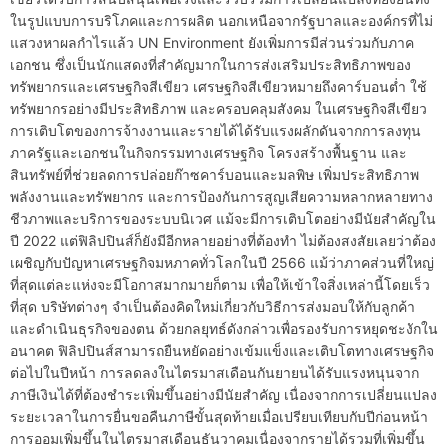
ในรูปแบบการบริโภคและการผลิต นอกเหนือจากรัฐบาลและองค์กรที่ไม่
แสวงหาผลกำไรแล้ว UN Environment ยังเพิ่มการมีส่วนร่วมกับภาค
เอกชน ซึ่งเป็นนักแสดงที่สำคัญมากในการส่งเสริมประสิทธิภาพของ
ทรัพยากรและเศรษฐกิจสีเขียว เศรษฐกิจสีเขียวหมายถึงคาร์บอนต่ำ ใช้
ทรัพยากรอย่างมีประสิทธิภาพ และครอบคลุมสังคม ในเศรษฐกิจสีเขียว
การเติบโตของการจ้างงานและรายได้ได้รับแรงผลักดันจากการลงทุน
ภาครัฐและเอกชนในกิจกรรมทางเศรษฐกิจ โครงสร้างพื้นฐาน และ
สินทรัพย์ที่ช่วยลดการปล่อยก๊าซคาร์บอนและมลพิษ เพิ่มประสิทธิภาพ
พลังงานและทรัพยากร และการป้องกันการสูญเสียความหลากหลายทาง
ชีวภาพและบริการของระบบนิเวศ แม้จะมีการเติบโตอย่างมีนัยสำคัญใน
ปี 2022 แต่ฟิลิปปินส์ก็ยังมีอีกหลายอย่างที่ต้องทำ ไม่ต้องสงสัยเลยว่าต้อง
เผชิญกับปัญหาเศรษฐกิจมหภาคทั่วโลกในปี 2566 แม้ว่าภาคส่วนที่ใหญ่
ที่สุดแต่ละแห่งจะมีโอกาสมากมายก็ตาม เพื่อให้เข้าใจสิ่งเหล่านี้โดยเร็ว
ที่สุด บริษัทต่างๆ จำเป็นต้องคิดใหม่เกี่ยวกับวิธีการส่งมอบให้กับลูกค้า
และดำเนินธุรกิจของตน ด้วยกลยุทธ์ดังกล่าวเพื่อรองรับการหยุดชะงักใน
อนาคต ฟิลิปปินส์สามารถยืนหยัดอย่างเข้มแข็งและเติบโตทางเศรษฐกิจ
ต่อไปในปีหน้า การลดลงในไตรมาสเดือนกันยายนได้รับแรงหนุนจาก
ภาษีเงินได้ที่ต้องชำระเพิ่มขึ้นอย่างมีนัยสำคัญ เนื่องจากการเปลี่ยนแปลง
ระยะเวลาในการยื่นขอคืนภาษีขั้นสุดท้ายเมื่อเปรียบเทียบกับปีก่อนหน้า
การออมเพิ่มขึ้นในไตรมาสเดือนธันวาคมเนื่องจากรายได้รวมที่เพิ่มขึ้น