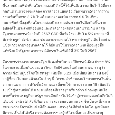
ขึ้นรายเดือนที่ช้าที่สุดในรอบสองปี สิ่งนี้ชี้ให้เห็นถึงความเป็นไปได้ที่แรง
กดดันด้านค่าจ้างจะลดลง การสำรวจแยกครัวเรือนพบว่าอัตราการว่าง
งานเพิ่มขึ้นจาก 3.7% ในเดือนมกราคมเป็น three.9% ในเดือน
กุมภาพันธ์ ซึ่งสูงที่สุดในรอบสองปี แรงกดดันภาวะเงินฝืดเกิดขึ้นจาก
อุปสงค์ในประเทศที่อ่อนแอและกำลังการผลิตส่วนเกินรวมกัน ล่าสุด
รัฐบาลคาดการณ์ว่าในปี 2567 GDP ที่แท้จริงจะเติบโต 5% มากกว่าที่
นักเศรษฐศาสตร์ภาคเอกชนหลายรายคาดไว้ หากเศรษฐกิจเติบโตอย่าง
แข็งแกร่งตามที่รัฐบาลคาดไว้ ก็มีแนวโน้มว่าอัตราเงินเฟ้อจะสูงขึ้น
แท้จริงแล้วรัฐบาลคาดการณ์อัตราเงินเฟ้อไว้ที่ 3% ในปี 2567
อัตราการว่างงานของสหรัฐฯ ยังคงต่ำเป็นประวัติการณ์เพียง three.8%
ในรายงานเบื้องต้นของมหาวิทยาลัยมิชิแกนในเดือนตุลาคม ระบุว่า
ความเชื่อมั่นผู้บริโภคในสหรัฐฯ เพิ่มขึ้น 5.2% เมื่อเทียบเป็นรายปี บ่งชี้
ว่าผู้ซื้อจะไม่ชะลอตัวลงในเร็วๆ นี้ “ความล่าช้าของนโยบายการเงินนั้น
ยาวนานมาก การปรับขึ้นอัตราดอกเบี้ยจะใช้เวลาประมาณ 18 เดือนจึง
จะเข้าสู่เศรษฐกิจได้ และนั่นคือจุดที่เราอยู่” กรีนกล่าว นักลงทุนมั่นใจ
มากขึ้นว่าเศรษฐกิจสหรัฐฯ จะหลีกเลี่ยงไม่ให้เข้าสู่ภาวะถดถอยในอีกไม่กี่
เดือนข้างหน้าได้ สิ่งที่เรียกว่าการลงจอดแบบนุ่มนวล ซึ่งเป็นจุดที่เหมาะ
สมระหว่างอัตราเงินเฟ้อที่เย็นลงและเศรษฐกิจที่กำลังเติบโต ดูเหมือนจะ
มีความเป็นไปได้จริง ความต้องการของผู้บริโภคที่ลดลงเป็นยาอายุ