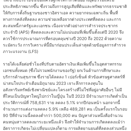
ประสิทธิภาพมากขึ้น ซึ่งรวมถึงการสูญเสียที่ดินและทรัพยากรธรรมชาติ
ให้กับการตั้งถิ่นฐานของชาวอิสราเอล ความยากจนเฉพาะถิ่น พื้นที่
ทางการคลังที่ลดลง ความช่วยเหลือจากต่างประเทศที่ลดลง และการ
สะสมหนี้ภาครัฐและเอกชน เนื่องจากตัวอย่างการสำรวจประชากร
ประจำปี (APS) ที่ลดลงและความไม่แน่นอนที่เพิ่มขึ้นตั้งแต่ปี 2020 จึง
ควรใช้การประมาณการที่ครอบคลุมช่วงปี 2020 ถึง 2022 ด้วยความ
ระมัดระวัง การวิเคราะห์นี้มีมาก่อนประเด็นล่าสุดด้วยข้อมูลการสำรวจ
ภาวะแรงงาน (LFS)
รายได้เฉลี่ยต่อชั่วโมงที่ปรับตามอัตราเงินเฟ้อเพิ่มขึ้นในอุตสาหกรรม
เอกชนทั้งหมด (ซึ่งไม่รวมพนักงานของรัฐ) ยกเว้นด้านการศึกษาและ
บริการด้านสุขภาพ ซึ่งรายได้ลดลง 1 เปอร์เซ็นต์ หัวข้อเศรษฐศาสตร์ที่
น่าสนใจประจำเดือนมิถุนายน 2023 เจาะลึกการลงทุนใน
อสังหาริมทรัพย์เชิงพาณิชย์และโครงสร้างที่ไม่ใช่ที่อยู่อาศัยอื่นๆ ไม่มี
ที่ไหนเป็นปัญหาใหญ่ไปกว่าในญี่ปุ่น ในปี 2023 มีจำนวนการเกิดต่ำเป็น
ประวัติการณ์ที่ 758,631 ราย ลดลง 5.1% จากปีก่อนหน้า นอกจากนี้
จำนวนการแต่งงานลดลง 5.9% เหลือ 489,281 คน เป็นครั้งแรกในรอบ
90 ปีที่จำนวนนี้ลดลงต่ำกว่า 500,000 คน ปัญหาส่วนหนึ่งคือจำนวน
คนหนุ่มสาวลดลงมาระยะหนึ่งแล้ว จึงทำให้จำนวนการเกิดลดลงแม้ว่า
อัตราการเกิดจะไม่เปลี่ยนแปลงก็ตาม การผลิตยานยนต์ที่ลดลงส่วนหนึ่ง