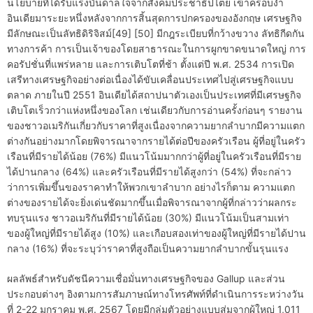
นโยบายที่ได้รับแรงบันดาลใจจากสังคมประชาธิปไตย เข้าครอบงำ
อินเดียมาระยะหนึ่งหลังจากการสิ้นสุดการปกครองของอังกฤษ เศรษฐกิจ
มีลักษณะเป็นลัทธิดิริจิสม์[49] [50] มีกฎระเบียบที่กว้างขวาง ลัทธิกีดกัน
ทางการค้า การเป็นเจ้าของโดยสาธารณะในการผูกขาดขนาดใหญ่ การ
คอรัปชั่นที่แพร่หลาย และการเติบโตที่ช้า ตั้งแต่ปี พ.ศ. 2534 การเปิด
เสรีทางเศรษฐกิจอย่างต่อเนื่องได้ขับเคลื่อนประเทศไปสู่เศรษฐกิจแบบ
ตลาด ภายในปี 2551 อินเดียได้สถาปนาตัวเองเป็นประเทศที่มีเศรษฐกิจ
เติบโตเร็วกว่าแห่งหนึ่งของโลก เช่นเดียวกับการอ่านครั้งก่อนๆ รายงาน
ของชาวอเมริกันเกี่ยวกับราคาที่สูงเนื่องจากความยากลำบากมีความแตก
ต่างกันอย่างมากโดยพิจารณาจากรายได้ต่อปีของครัวเรือน ผู้ที่อยู่ในครัว
เรือนที่มีรายได้น้อย (76%) มีแนวโน้มมากกว่าผู้ที่อยู่ในครัวเรือนที่มีราย
ได้ปานกลาง (64%) และครัวเรือนที่มีรายได้สูงกว่า (54%) ที่จะกล่าว
ว่าการเพิ่มขึ้นของราคาทำให้พวกเขาลำบาก อย่างไรก็ตาม ความแตก
ต่างของรายได้จะยิ่งเด่นชัดมากขึ้นเมื่อพิจารณาจากผู้ที่กล่าวว่าผลกระ
ทบรุนแรง ชาวอเมริกันที่มีรายได้น้อย (30%) มีแนวโน้มเป็นสามเท่า
ของผู้ใหญ่ที่มีรายได้สูง (10%) และเกือบสองเท่าของผู้ใหญ่ที่มีรายได้ปาน
กลาง (16%) ที่จะระบุว่าราคาที่สูงถือเป็นความยากลำบากขั้นรุนแรง
ผลลัพธ์สำหรับดัชนีความเชื่อมั่นทางเศรษฐกิจของ Gallup และส่วน
ประกอบต่างๆ อิงตามการสัมภาษณ์ทางโทรศัพท์ที่ดำเนินการระหว่างวัน
ที่ 2-22 มกราคม พ.ศ. 2567 โดยมีกลุ่มตัวอย่างแบบสุ่มจากผู้ใหญ่ 1,011