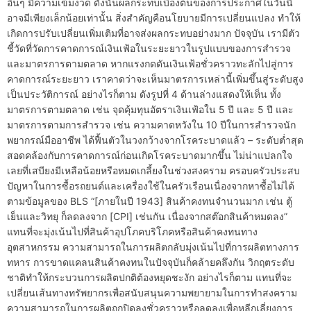
อื่นๆ มีความเข้มงวด ดังนั้นผลกระทบเบื้องต้นของการประกาศในวันนี้
อาจมีเพียงเล็กน้อยเท่านั้น สิ่งสำคัญคือนโยบายมีการเปลี่ยนแปลง ทำให้
เกิดการปรับเปลี่ยนเพิ่มเติมที่อาจส่งผลกระทบอย่างมาก ปัจจุบัน เรามีตัว
ชี้วัดที่วัดการคาดการณ์เงินเฟ้อในระยะยาวในรูปแบบของการสำรวจ
และมาตรการตามตลาด หากแรงกดดันเงินเฟ้อชั่วคราวทะลักไปสู่การ
คาดการณ์ระยะยาว เราคาดว่าจะเห็นมาตรการเหล่านี้เพิ่มขึ้นสู่ระดับสูง
เป็นประวัติการณ์ อย่างไรก็ตาม ดังรูปที่ 4 ด้านล่างแสดงให้เห็น ทั้ง
มาตรการตามตลาด เช่น จุดคุ้มทุนอัตราเงินเฟ้อใน 5 ปี และ 5 ปี และ
มาตรการตามการสำรวจ เช่น ความคาดหวังใน 10 ปีในการสำรวจนัก
พยากรณ์มืออาชีพ ได้ฟื้นตัวในวงกว้างจากโรคระบาดแล้ว – ระดับต่ำสุด
สอดคล้องกับการคาดการณ์ก่อนเกิดโรคระบาดมากขึ้น ไม่น่าแปลกใจ
เลยที่เสบียงมีเหลือน้อยหรือหมดเกลี้ยงในช่วงสงคราม ครอบครัวประสบ
ปัญหาในการซื้อรถยนต์และเครื่องใช้ในครัวเรือนเนื่องจากหาซื้อไม่ได้
ตามข้อมูลของ BLS “[ภายในปี 1943] สินค้าคงทนจำนวนมาก เช่น ตู้
เย็นและวิทยุ ก็ลดลงจาก [CPI] เช่นกัน เนื่องจากสต๊อกสินค้าหมดลง”
แทนที่จะมุ่งเน้นไปที่สินค้าอุปโภคบริโภคหรือสินค้าคงทนทาง
อุตสาหกรรม ความสามารถในการผลิตกลับมุ่งเน้นไปที่การผลิตทางการ
ทหาร การขาดแคลนสินค้าคงทนในปัจจุบันก็คล้ายคลึงกัน วิกฤตระดับ
ชาติทำให้กระบวนการผลิตปกติต้องหยุดชะงัก อย่างไรก็ตาม แทนที่จะ
เปลี่ยนเส้นทางทรัพยากรเพื่อสนับสนุนความพยายามในการทำสงคราม
ความสามารถในการผลิตถูกปิดลงชั่วคราวหรือลดลงเพื่อหลีกเลี่ยงการ