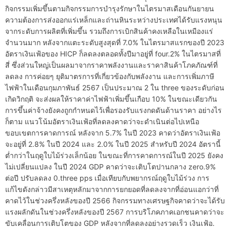
กิจกรรมเพิ่มขึ้นตามกิจกรรมการบำรุงรักษาในไตรมาสเดือนกันยายน
ความต้องการส่งออกแร่เหล็กและถ่านหินระหว่างประเทศได้รับแรงหนุน
จากระดับการผลิตที่เพิ่มขึ้น รวมถึงการเบิกสินค้าคงเหลือในเหมืองแร่
จำนวนมาก หลังจากแตะระดับสูงสุดที่ 7.0% ในไตรมาสแรกของปี 2023
อัตราเงินเฟ้อของ HICP ก็ลดลงตลอดทั้งปีมาอยู่ที่ four.2% ในไตรมาสที่
สี่ ซึ่งส่วนใหญ่เป็นผลมาจากราคาพลังงานและราคาสินค้าโภคภัณฑ์ที่
ลดลง การค่อยๆ ยุติมาตรการที่เกี่ยวข้องกับพลังงาน และการเพิ่มภาษี
ไฟฟ้าในเดือนกุมภาพันธ์ 2567 เป็นประมาณ 2 ใน three ของระดับก่อน
เกิดวิกฤติ จะส่งผลให้ราคาค่าไฟฟ้าเพิ่มขึ้นเกือบ 10% ในขณะเดียวกัน
การขึ้นค่าจ้างยังคงถูกกำหนดไว้เพื่อรองรับแรงกดดันด้านราคา อย่างไร
ก็ตาม แนวโน้มอัตราเงินเฟ้อที่ลดลงคาดว่าจะดำเนินต่อไปเหนือ
ขอบเขตการคาดการณ์ หลังจาก 5.7% ในปี 2023 คาดว่าอัตราเงินเฟ้อ
จะอยู่ที่ 2.8% ในปี 2024 และ 2.0% ในปี 2025 สำหรับปี 2024 อัตรานี้
ต่ำกว่าในฤดูใบไม้ร่วงเล็กน้อย ในขณะที่การคาดการณ์ในปี 2025 ยังคง
ไม่เปลี่ยนแปลง ในปี 2024 GDP คาดว่าจะเติบโตปานกลาง zero.9%
ต่อปี ปรับลดลง 0.three pps เมื่อเทียบกับพยากรณ์ฤดูใบไม้ร่วง การ
แก้ไขดังกล่าวมีสาเหตุหลักมาจากการยกยอดที่ลดลงจากที่อ่อนแอกว่าที่
คาดไว้ในช่วงครึ่งหลังของปี 2566 กิจกรรมทางเศรษฐกิจคาดว่าจะได้รับ
แรงผลักดันในช่วงครึ่งหลังของปี 2567 การบริโภคภาคเอกชนคาดว่าจะ
ขับเคลื่อนการเติบโตของ GDP หลังจากที่ลดลงอย่างรวดเร็ว เงินเฟ้อ.