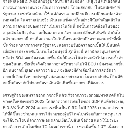
จ่ายฟุ่มเฟือยไม่เหมือนกับรัฐบาลประชานิยมอื่นๆ ในยุโรป แต่เธอกลับ
ดำเนินตามความน่าจะเป็นทางการคลัง โดยพลิกกลับ “โบนัสพิเศษ” ที่
รัฐบาลประชานิยมนำมาใช้ แต่อัตราแลกเปลี่ยนมีการเปลี่ยนแปลงด้วย
เหตุผลอื่น ในความเป็นจริง เงินเยนแข็งค่าขึ้นอย่างมีนัยสำคัญแล้วใน
ความคาดหมายของการดำเนินการในวันนี้ ดังนั้นการเคลื่อนไหวของ
สกุลเงินในปัจจุบันอาจเป็นผลมาจากอัตราแลกเปลี่ยนที่เกินขีดจำกัดไป
แล้ว นอกจากนี้ ค่าเสื่อมราคาในวันนี้อาจสะท้อนถึงความคาดหวังที่เพิ่ม
ขึ้นว่าธนาคารกลางสหรัฐอาจชะลอการปรับอัตราดอกเบี้ยให้เป็นปกติ
เมื่อมีการประกาศนโยบายในวันพรุ่งนี้ สุดท้ายนี้ หากนักลงทุนเริ่มคาด
หวังว่า BOJ จะเข้มงวดมากขึ้น นั่นก็มีแนวโน้มว่าจะนำไปสู่การแข็งค่า
ของเงินเยน ข้อเท็จจริงดังกล่าวอาจขัดขวางไม่ให้ BOJ เข้มงวดมากขึ้น
อีก นับจากนี้ อูเอดะกล่าวว่า BOJ จะยังคงมีตัวเลือกในการลดอัตรา
ดอกเบี้ยอีกครั้งหากเศรษฐกิจอ่อนแอลงอย่างมาก ในทางกลับกัน ก็ยินดีที่
จะขึ้นอัตราต่อไปหากอัตราเงินเฟ้อเพิ่มขึ้นมากกว่าที่ต้องการ
เศรษฐกิจของสหราชอาณาจักรฟื้นตัวเร็วจากภาวะถดถอยทางเทคนิคใน
ช่วงครึ่งหลังของปี 2023 โดยคาดว่าการเติบโตของ GDP ที่แท้จริงจะอยู่
ที่ 0.3% ในปี 2024 และจะเร่งขึ้นเป็น 0.9% ในปี 2025 เราคาดว่าราย
ได้ที่ดีขึ้นจะช่วยหนุนการใช้จ่ายของผู้บริโภคไปพร้อมกับการลงทุน น่า
จะได้ประโยชน์จากการผ่อนคลายเงื่อนไขสินเชื่อด้วย แนวโน้มระยะ
ยาวคือการเติบโตเพียง 1% ในทศวรรษนี้ การขุดเพิ่มขึ้น 1.0% เนื่องจาก