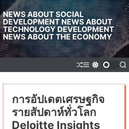
S
k
NEWS ABOUT SOCIAL
i
DEVELOPMENT NEWS ABOUT
p
TECHNOLOGY DEVELOPMENT
t
o
NEWS ABOUT THE ECONOMY
c
o
n
t
e
S
M
S
S
h
e
w
e
n
u
n
i
a
t
f
u
t
r
f
c
c
l
h
h
การอัปเดตเศรษฐกิจ
e
c
o
l
รายสัปดาห์ทั่วโลก
o
r
m
Deloitte Insights
o