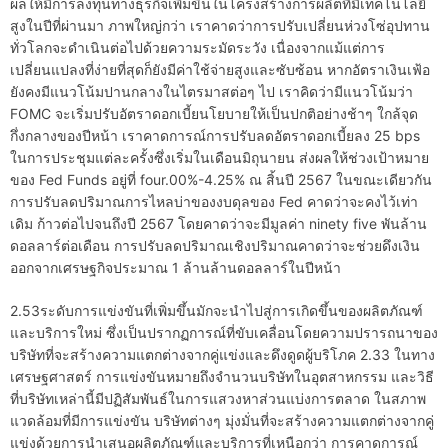
ผลให้มีการลงทุนทางธุรกิจเพิ่มขึ้นในโครงสร้างการผลิตที่มีเทคโนโลยี
สูงในปีที่ผ่านมา ภาพใหญ่กว่า เราคาดว่าการปรับเปลี่ยนห่วงโซ่อุปทาน
ทั่วโลกจะดำเนินต่อไปด้วยความระมัดระวัง เนื่องจากแม้แต่การ
เปลี่ยนแปลงที่ง่ายที่สุดก็ยังมีค่าใช้จ่ายสูงและซับซ้อน หากอัตราเงินเฟ้อ
ยังคงมีแนวโน้มปานกลางในไตรมาสต่อๆ ไป เราคิดว่ามีแนวโน้มว่า
FOMC จะเริ่มปรับอัตราดอกเบี้ยนโยบายให้เป็นปกติอย่างช้าๆ ใกล้จุด
กึ่งกลางของปีหน้า เราคาดการณ์การปรับลดอัตราดอกเบี้ยลง 25 bps
ในการประชุมแต่ละครั้งซึ่งเริ่มในเดือนมิถุนายน ส่งผลให้ช่วงเป้าหมาย
ของ Fed Funds อยู่ที่ four.00%-4.25% ณ สิ้นปี 2567 ในขณะเดียวกัน
การปรับลดปริมาณการไหลบ่าของงบดุลของ Fed คาดว่าจะคงไว้เท่า
เดิม ก้าวต่อไปจนถึงปี 2567 โดยคาดว่าจะมีมูลค่า ninety five พันล้าน
ดอลลาร์ต่อเดือน การปรับลดปริมาณเชิงปริมาณคาดว่าจะช่วยดึงเงิน
ออกจากเศรษฐกิจประมาณ 1 ล้านล้านดอลลาร์ในปีหน้า
2.53ระดับการแข่งขันที่เพิ่มขึ้นมักจะนำไปสู่การเกิดขึ้นของผลิตภัณฑ์
และบริการใหม่ ซึ่งเป็นปรากฏการณ์ที่ขับเคลื่อนโดยความปรารถนาของ
บริษัทที่จะสร้างความแตกต่างจากคู่แข่งและดึงดูดผู้บริโภค 2.33 ในทาง
เศรษฐศาสตร์ การแข่งขันหมายถึงจำนวนบริษัทในอุตสาหกรรม และวิธี
ที่บริษัทเหล่านี้มีปฏิสัมพันธ์ในการแสวงหาส่วนแบ่งการตลาด ในสภาพ
แวดล้อมที่มีการแข่งขัน บริษัทต่างๆ มุ่งมั่นที่จะสร้างความแตกต่างจากคู่
แข่งด้วยการนำเสนอผลิตภัณฑ์และบริการที่เหนือกว่า การคาดการณ์