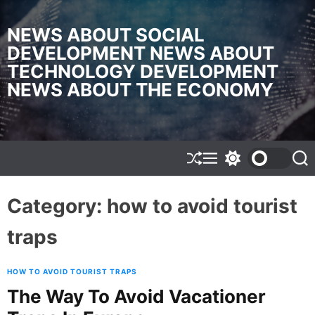
S
k
NEWS ABOUT SOCIAL
i
DEVELOPMENT NEWS ABOUT
p
TECHNOLOGY DEVELOPMENT
t
o
NEWS ABOUT THE ECONOMY
c
o
n
t
e
S
M
S
S
h
e
w
e
n
u
n
i
a
t
f
u
t
r
Category:
how to avoid tourist
f
c
c
l
h
h
traps
e
c
o
l
o
HOW TO AVOID TOURIST TRAPS
r
The Way To Avoid Vacationer
m
o