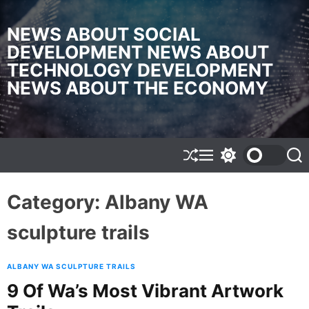
S
k
NEWS ABOUT SOCIAL
i
DEVELOPMENT NEWS ABOUT
p
TECHNOLOGY DEVELOPMENT
t
o
NEWS ABOUT THE ECONOMY
c
o
n
t
e
S
M
S
S
h
e
w
e
n
u
n
i
a
t
f
u
t
r
Category:
Albany WA
f
c
c
l
h
h
sculpture trails
e
c
o
l
o
ALBANY WA SCULPTURE TRAILS
r
9 Of Wa’s Most Vibrant Artwork
m
o