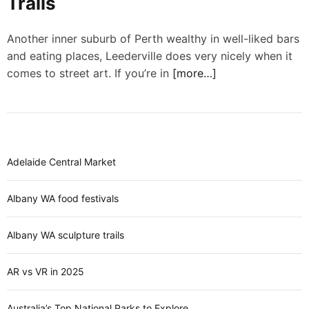
Trails
d
e
Another inner suburb of Perth wealthy in well-liked bars
and eating places, Leederville does very nicely when it
comes to street art. If you’re in
[more…]
Adelaide Central Market
Albany WA food festivals
Albany WA sculpture trails
AR vs VR in 2025
Australia’s Top National Parks to Explore