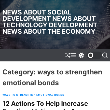
S
k
NEWS ABOUT SOCIAL
i
DEVELOPMENT NEWS ABOUT
p
TECHNOLOGY DEVELOPMENT
t
o
NEWS ABOUT THE ECONOMY
c
o
n
t
e
S
M
S
S
h
e
w
e
n
u
n
i
a
t
f
u
t
r
Category:
ways to strengthen
f
c
c
l
h
h
emotional bonds
e
c
o
l
o
WAYS TO STRENGTHEN EMOTIONAL BONDS
r
12 Actions To Help Increase
m
o