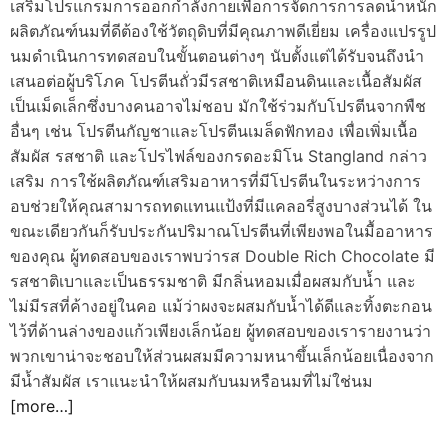
เสริมโปรแกรมการออกกำลังกายเพื่อการจัดการการลดน้ำหนัก
d
e
ผลิตภัณฑ์นมที่ดีต้องใช้วัตถุดิบที่มีคุณภาพดีเยี่ยม เครื่องแปรรูป
นมดำเนินการทดสอบในขั้นตอนต่างๆ นับตั้งแต่ได้รับจนถึงนำ
เสนอต่อผู้บริโภค โปรตีนถั่วมีรสชาติเหมือนดินและเนื้อสัมผัส
เป็นเม็ดเล็กซึ่งบางคนอาจไม่ชอบ มักใช้ร่วมกับโปรตีนจากพืช
อื่นๆ เช่น โปรตีนกัญชาและโปรตีนเมล็ดฟักทอง เพื่อเพิ่มเนื้อ
สัมผัส รสชาติ และโปรไฟล์ของกรดอะมิโน Stangland กล่าว
เสริม การใช้ผลิตภัณฑ์เสริมอาหารที่มีโปรตีนในระหว่างการ
อบช่วยให้คุณสามารถทดแทนแป้งที่มีแคลอรี่สูงบางส่วนได้ ใน
ขณะเดียวกันก็รับประกันปริมาณโปรตีนที่เพียงพอในมื้ออาหาร
ของคุณ ผู้ทดสอบของเราพบว่ารส Double Rich Chocolate มี
รสชาติเบาและเป็นธรรมชาติ มีกลิ่นหอมเมื่อผสมกับน้ำ และ
ไม่มีรสที่ค้างอยู่ในคอ แม้ว่าผงจะผสมกับน้ำได้ดีและทิ้งตะกอน
ไว้ที่ด้านล่างของแก้วเพียงเล็กน้อย ผู้ทดสอบของเรารายงานว่า
พวกเขาน่าจะชอบให้ส่วนผสมมีความหนาขึ้นเล็กน้อยเนื่องจาก
มีน้ำสัมผัส เราแนะนำให้ผสมกับนมหรือนมที่ไม่ใช่นม
[more…]