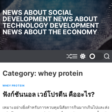
S
k
NEWS ABOUT SOCIAL
i
DEVELOPMENT NEWS ABOUT
p
TECHNOLOGY DEVELOPMENT
t
o
NEWS ABOUT THE ECONOMY
c
o
n
t
e
S
M
S
S
h
e
w
e
n
u
n
i
a
t
f
u
t
r
Category:
whey protein
f
c
c
l
h
h
e
c
WHEY PROTEIN
o
l
ฟังก์ชันนอล เวย์โปรตีน คืออะไร?
o
r
m
เหมาะอย่างยิ่งสำหรับการควบคุมนิสัยการกินมากเกินไปและส่ง
o