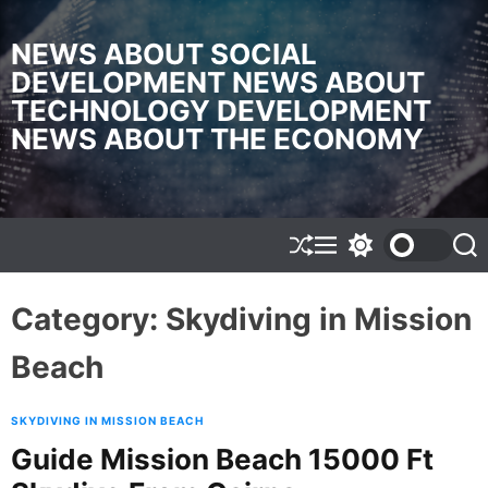
S
k
NEWS ABOUT SOCIAL
i
DEVELOPMENT NEWS ABOUT
p
TECHNOLOGY DEVELOPMENT
t
o
NEWS ABOUT THE ECONOMY
c
o
n
t
e
S
M
S
S
h
e
w
e
n
u
n
i
a
t
f
u
t
r
Category:
Skydiving in Mission
f
c
c
l
h
h
Beach
e
c
o
l
o
SKYDIVING IN MISSION BEACH
r
Guide Mission Beach 15000 Ft
m
o