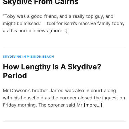
Skydive From Cairns
d
e
“Toby was a good friend, and a really top guy, and
might be missed.” I feel for Kerri’s massive family today
as this horrible news
[more…]
SKYDIVING IN MISSION BEACH
How Lengthy Is A Skydive?
Period
Mr Dawson’s brother Jarred was also in court along
with his household as the coroner closed the inquest on
Friday morning. The coroner said Mr
[more…]