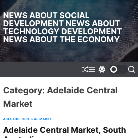
S
k
NEWS ABOUT SOCIAL
i
DEVELOPMENT NEWS ABOUT
p
TECHNOLOGY DEVELOPMENT
t
o
NEWS ABOUT THE ECONOMY
c
o
n
t
e
S
M
S
S
h
e
w
e
n
u
n
i
a
t
f
u
t
r
Category:
Adelaide Central
f
c
c
l
h
h
Market
e
c
o
l
o
ADELAIDE CENTRAL MARKET
r
Adelaide Central Market, South
m
o