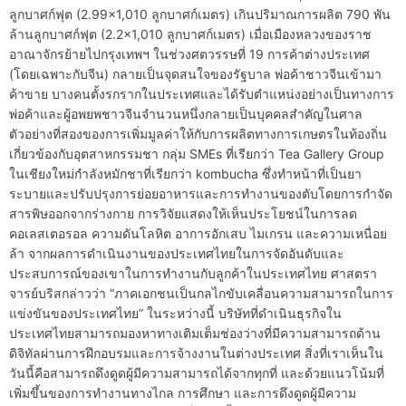
ลูกบาศก์ฟุต (2.99×1,010 ลูกบาศก์เมตร) เกินปริมาณการผลิต 790 พัน
ล้านลูกบาศก์ฟุต (2.2×1,010 ลูกบาศก์เมตร) เมื่อเมืองหลวงของราช
อาณาจักรย้ายไปกรุงเทพฯ ในช่วงศตวรรษที่ 19 การค้าต่างประเทศ
(โดยเฉพาะกับจีน) กลายเป็นจุดสนใจของรัฐบาล พ่อค้าชาวจีนเข้ามา
ค้าขาย บางคนตั้งรกรากในประเทศและได้รับตำแหน่งอย่างเป็นทางการ
พ่อค้าและผู้อพยพชาวจีนจำนวนหนึ่งกลายเป็นบุคคลสำคัญในศาล
ตัวอย่างที่สองของการเพิ่มมูลค่าให้กับการผลิตทางการเกษตรในท้องถิ่น
เกี่ยวข้องกับอุตสาหกรรมชา กลุ่ม SMEs ที่เรียกว่า Tea Gallery Group
ในเชียงใหม่กำลังหมักชาที่เรียกว่า kombucha ซึ่งทำหน้าที่เป็นยา
ระบายและปรับปรุงการย่อยอาหารและการทำงานของตับโดยการกำจัด
สารพิษออกจากร่างกาย การวิจัยแสดงให้เห็นประโยชน์ในการลด
คอเลสเตอรอล ความดันโลหิต อาการอักเสบ ไมเกรน และความเหนื่อย
ล้า จากผลการดำเนินงานของประเทศไทยในการจัดอันดับและ
ประสบการณ์ของเขาในการทำงานกับลูกค้าในประเทศไทย ศาสตรา
จารย์บริสกล่าวว่า “ภาคเอกชนเป็นกลไกขับเคลื่อนความสามารถในการ
แข่งขันของประเทศไทย” ในระหว่างนี้ บริษัทที่ดำเนินธุรกิจใน
ประเทศไทยสามารถมองหาทางเติมเต็มช่องว่างที่มีความสามารถด้าน
ดิจิทัลผ่านการฝึกอบรมและการจ้างงานในต่างประเทศ สิ่งที่เราเห็นใน
วันนี้คือสามารถดึงดูดผู้มีความสามารถได้จากทุกที่ และด้วยแนวโน้มที่
เพิ่มขึ้นของการทำงานทางไกล การศึกษา และการดึงดูดผู้มีความ