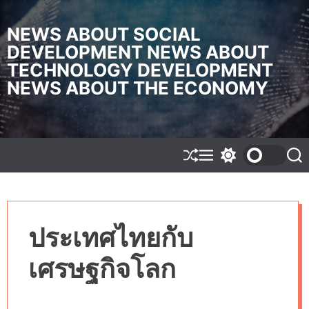
S
k
NEWS ABOUT SOCIAL
i
DEVELOPMENT NEWS ABOUT
p
TECHNOLOGY DEVELOPMENT
t
o
NEWS ABOUT THE ECONOMY
c
o
n
t
e
S
M
S
S
h
e
w
e
n
u
n
i
a
t
f
u
t
r
f
c
c
l
h
h
ประเทศไทยกับ
e
c
o
l
เศรษฐกิจโลก
o
r
m
o