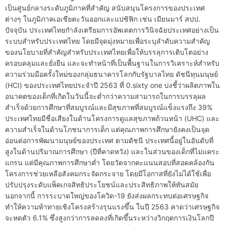
เป็นศูนย์กลางระดับภูมิภาคที่สำคัญ สนับสนุนโครงการของประเทศ
ต่างๆ ในภูมิภาคเอเชียตะวันออกและแปซิฟิก เช่น เมียนมาร์ สปป.
ปัจจุบัน ประเทศไทยกำลังเตรียมการอัพเดตการวินิจฉัยประเทศอย่างเป็น
ระบบสำหรับประเทศไทย โดยมีจุดมุ่งหมายเพื่อระบุลำดับความสำคัญ
ของนโยบายที่สำคัญสำหรับประเทศไทยเพื่อให้บรรลุการเติบโตอย่าง
ครอบคลุมและยั่งยืน และจะทำหน้าที่เป็นพื้นฐานในการวิเคราะห์สำหรับ
ความร่วมมือครั้งใหม่ของกลุ่มธนาคารโลกกับรัฐบาลไทย ดัชนีทุนมนุษย์
(HCI) ของประเทศไทยประจำปี 2563 ที่ 0.sixty one บ่งชี้ว่าผลิตภาพใน
อนาคตของเด็กที่เกิดในวันนี้จะต่ำกว่าความสามารถในการบรรลุผล
สำเร็จด้วยการศึกษาที่สมบูรณ์และมีสุขภาพที่สมบูรณ์แข็งแรงถึง 39%
ประเทศไทยมีชื่อเสียงในด้านโครงการดูแลสุขภาพถ้วนหน้า (UHC) และ
ความสำเร็จในด้านโภชนาการเด็ก แต่คุณภาพการศึกษายังคงเป็นจุด
อ่อนต่อการพัฒนามนุษย์ของประเทศ ตามดัชนี ประเทศนี้อยู่ในอันดับที่
สูงในด้านปริมาณการศึกษา (ปีที่คาดหวัง) และในส่วนของเด็กที่ไม่แคระ
แกรน แต่มีคุณภาพการศึกษาต่ำ โดยวัดจากคะแนนสอบที่สอดคล้องกัน
โครงการช่วยเหลือสังคมกระจัดกระจาย โดยมีโอกาสที่ยังไม่ได้ใช้เพื่อ
ปรับปรุงระดับแพ็คเกจสิทธิประโยชน์และประสิทธิภาพให้ทันสมัย
นอกจากนี้ การระบาดใหญ่ของโควิด-19 ยังส่งผลกระทบต่อเศรษฐกิจ
ทำให้ความท้าทายเชิงโครงสร้างรุนแรงขึ้น ในปี 2563 คาดว่าเศรษฐกิจ
จะหดตัว 6.1% ซึ่งสูงกว่าการลดลงที่เกิดขึ้นระหว่างวิกฤตการเงินโลกปี