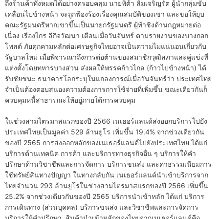
ถึงร้านค้าทั้งหมดได้อย่างครอบคลุม นายพิต้า ลิ้มเจริญรัต ผู้นำกลุ่มขับ
เคลื่อนไปข้างหน้า จะถูกฟ้องร้องเรื่องคุณสมบัติของเขา และขอให้ยุบ
คณะรัฐมนตรีหากเขาขึ้นเป็นนายกรัฐมนตรี ผู้ท้าชิงด้านกฎหมายต่อ
เนื่อง เรืองไกร ลีกิจวัฒนา เตือนเมื่อวันจันทร์ ตามรายงานของบางกอก
โพสต์ ภัยคุกคามหลักต่อเศรษฐกิจไทยอาจเป็นความไม่แน่นอนเกี่ยวกับ
รัฐบาลใหม่ เมื่อพิจารณาถึงการต่อต้านของสมาชิกวุฒิสภาและคู่แข่งที่
แต่งตั้งโดยทหารบางส่วน ส่งผลให้พรรคก้าวไกล (ก้าวไปข้างหน้า) ได้
รับชัยชนะ ธนาคารโลกระบุในแถลงการณ์เมื่อวันจันทร์ว่า ประเทศไทย
จำเป็นต้องตอบสนองความต้องการการใช้จ่ายที่เพิ่มขึ้น ขณะเดียวกันก็
ควบคุมหนี้สาธารณะให้อยู่ภายใต้การควบคุม
ในช่วงสามไตรมาสแรกของปี 2566 เนเธอร์แลนด์ส่งออกบริการไปยัง
ประเทศไทยเป็นมูลค่า 529 ล้านยูโร เพิ่มขึ้น 19.4% จากช่วงเดียวกัน
ของปี 2565 การส่งออกหลักของเนเธอร์แลนด์ไปยังประเทศไทย ได้แก่
บริการด้านเทคนิค การค้า และบริการทางธุรกิจอื่น ๆ บริการให้คำ
ปรึกษาด้านวิชาชีพและการจัดการ บริการขนส่ง และค่าธรรมเนียมการ
ใช้ทรัพย์สินทางปัญญา ในทางกลับกัน เนเธอร์แลนด์นำเข้าบริการจาก
ไทยจำนวน 293 ล้านยูโรในช่วงสามไตรมาสแรกของปี 2566 เพิ่มขึ้น
25.2% จากช่วงเดียวกันของปี 2565 บริการนำเข้าหลัก ได้แก่ บริการ
การเดินทาง (ส่วนบุคคล) บริการขนส่ง และวิชาชีพและการจัดการ
บริการให้คำปรึกษา. สินค้านำเข้าหลักของไทยจากเนเธอร์แลนด์คือ