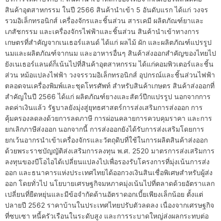
สินค้าอุตสาหกรรม ในปี 2566 สินค้านำเข้า 5 อันดับแรก ได้แก่ วงจร
รวมอิเล็กทรอนิกส์ เครื่องจักรและชิ้นส่วน สารเคมี ผลิตภัณฑ์ยาและ
เภสัชกรรม และเครื่องจักรไฟฟ้าและชิ้นส่วน สินค้านำเข้าทางการ
เกษตรที่สำคัญจากเนเธอร์แลนด์ ได้แก่ ผลไม้ ผัก และผลิตภัณฑ์แปรรูป
นมและผลิตภัณฑ์จากนม และอาหารอื่นๆ สินค้าส่งออกสำคัญของไทยไป
ยังเนเธอร์แลนด์ก็เน้นไปที่สินค้าอุตสาหกรรม ได้แก่คอมพิวเตอร์และชิ้น
ส่วน หม้อแปลงไฟฟ้า วงจรรวมอิเล็กทรอนิกส์ อุปกรณ์และชิ้นส่วนไฟฟ้า
ตลอดจนเครื่องพิมพ์และชุดโทรศัพท์ สำหรับสินค้าเกษตร สินค้าส่งออกที่
สำคัญในปี 2566 ได้แก่ ผลิตภัณฑ์ยางและสัตว์ปีกแปรรูป นอกจากการ
ลดค่าเงินแล้ว รัฐบาลยังมุ่งสู่ยุทธศาสตร์การส่งเสริมการส่งออก การ
คุ้มครองลดลงด้วยการลดภาษี การผ่อนคลายการควบคุมราคา และการ
ยกเลิกภาษีส่งออก นอกจากนี้ การส่งออกยังได้รับการส่งเสริมโดยการ
ยกเว้นอากรนำเข้าเครื่องจักรและวัตถุดิบที่ใช้ในการผลิตสินค้าส่งออก
ด้วยพระราชบัญญัติส่งเสริมการลงทุน พ.ศ. 2520 มาตรการส่งเสริมการ
ลงทุนของบีโอไอได้เปลี่ยนแปลงไปเพื่อรองรับโครงการที่มุ่งเน้นการส่ง
ออก และธนาคารแห่งประเทศไทยได้ออกวงเงินสินเชื่อพิเศษสำหรับผู้ส่ง
ออก โดยทั่วไป นโยบายเศรษฐกิจมหภาคมุ่งเน้นไปที่ตลาดด้วยอัตราแลก
เปลี่ยนที่ยืดหยุ่นและมีข้อจำกัดด้านอัตราดอกเบี้ยเพียงเล็กน้อย ตั้งแต่
ปลายปี 2562 ราคาบ้านในประเทศไทยปรับตัวลดลง เนื่องจากเศรษฐกิจ
ที่ซบเซา หนี้ครัวเรือนในระดับสูง และการระบาดใหญ่ส่งผลกระทบต่อ