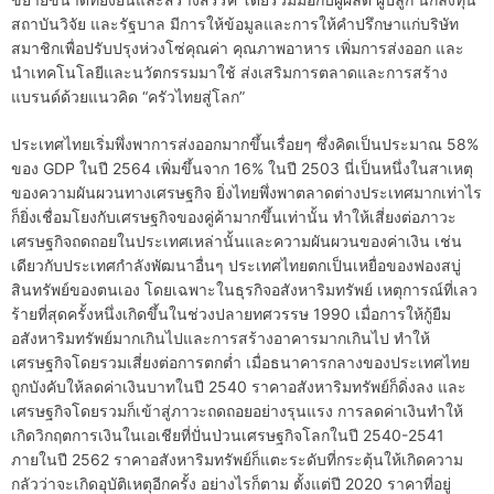
สถาบันวิจัย และรัฐบาล มีการให้ข้อมูลและการให้คำปรึกษาแก่บริษัท
สมาชิกเพื่อปรับปรุงห่วงโซ่คุณค่า คุณภาพอาหาร เพิ่มการส่งออก และ
นำเทคโนโลยีและนวัตกรรมมาใช้ ส่งเสริมการตลาดและการสร้าง
แบรนด์ด้วยแนวคิด “ครัวไทยสู่โลก”
ประเทศไทยเริ่มพึ่งพาการส่งออกมากขึ้นเรื่อยๆ ซึ่งคิดเป็นประมาณ 58%
ของ GDP ในปี 2564 เพิ่มขึ้นจาก 16% ในปี 2503 นี่เป็นหนึ่งในสาเหตุ
ของความผันผวนทางเศรษฐกิจ ยิ่งไทยพึ่งพาตลาดต่างประเทศมากเท่าไร
ก็ยิ่งเชื่อมโยงกับเศรษฐกิจของคู่ค้ามากขึ้นเท่านั้น ทำให้เสี่ยงต่อภาวะ
เศรษฐกิจถดถอยในประเทศเหล่านั้นและความผันผวนของค่าเงิน เช่น
เดียวกับประเทศกำลังพัฒนาอื่นๆ ประเทศไทยตกเป็นเหยื่อของฟองสบู่
สินทรัพย์ของตนเอง โดยเฉพาะในธุรกิจอสังหาริมทรัพย์ เหตุการณ์ที่เลว
ร้ายที่สุดครั้งหนึ่งเกิดขึ้นในช่วงปลายทศวรรษ 1990 เมื่อการให้กู้ยืม
อสังหาริมทรัพย์มากเกินไปและการสร้างอาคารมากเกินไป ทำให้
เศรษฐกิจโดยรวมเสี่ยงต่อการตกต่ำ เมื่อธนาคารกลางของประเทศไทย
ถูกบังคับให้ลดค่าเงินบาทในปี 2540 ราคาอสังหาริมทรัพย์ก็ดิ่งลง และ
เศรษฐกิจโดยรวมก็เข้าสู่ภาวะถดถอยอย่างรุนแรง การลดค่าเงินทำให้
เกิดวิกฤตการเงินในเอเชียที่ปั่นป่วนเศรษฐกิจโลกในปี 2540-2541
ภายในปี 2562 ราคาอสังหาริมทรัพย์ก็แตะระดับที่กระตุ้นให้เกิดความ
กลัวว่าจะเกิดอุบัติเหตุอีกครั้ง อย่างไรก็ตาม ตั้งแต่ปี 2020 ราคาที่อยู่