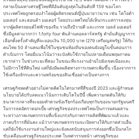
กลายเป็นมหาเศรษฐีไทยที่มีอันดับสูงสุดในอันดับที่ 159 ของโลก
ประเทศไทยถูกครอบงำโดยผู้ผลิตรถยนต์ญี่ปุ่นมายาวนาน เช่น โตโยต้า
มอเตอร์ และฮอนด้า มอเตอร์ โดยประเทศไทยได้เห็นกระแสการลงทุน
จากผู้ผลิตรถยนต์ไฟฟ้าของจีน รวมถึงบีวายดี และเกรท วอลล์ มอเตอร์
ซึ่งมีมูลค่ามากกว่า 1.forty four พันล้านดอลลาร์สหรัฐ คำมั่นสัญญาการ
เลือกตั้งครั้งสำคัญที่จะมอบเงิน 10,000 บาท (279 เหรียญสหรัฐ) ให้กับ
คนไทย 50 ล้านคนเพื่อใช้ในชุมชนท้องถิ่นของตนยังอยู่ในขั้นตอนการ
ดำเนินการ โดยมีแนวโน้มว่าจะบังคับใช้ภายในปลายเดือนพฤษภาคม
เขากล่าว ในช่วงระยะที่สอง ในขณะที่แรงงานย้ายไปยังเขตเมืองและ
ไม่มีการใช้ที่ดินใหม่ แต่ก็ยังมีผลผลิตทางการเกษตรเพิ่มขึ้น เนื่องจากการ
ใช้เครื่องจักรและความพร้อมของสินเชื่ออย่างเป็นทางการ
เศรษฐกิจหดตัวอย่างไม่คาดคิดในไตรมาสที่สี่ของปี 2023 และผู้กำหนด
นโยบายได้ปรับลดแนวโน้มการเติบโตในปีนี้ เพิ่มความกดดันให้กับ
ธนาคารกลางที่จะยอมทำตามข้อเรียกร้องเกือบทุกวันของนายกรัฐมนตรี
ในการลดอัตราดอกเบี้ย เศรษฐกิจของประเทศไทยเป็นการผสมผสาน
ระหว่างภาคเกษตรกรรมที่แข็งแกร่งกับภาคการผลิตที่พัฒนาแล้วและ
ภาคบริการที่มั่นคง แม้ว่าภาคเกษตรกรรมจะเปิดทางให้กับภาคส่วนอื่น
แต่ก็ยังใช้แรงงานส่วนใหญ่และยังคงสนับสนุนการส่งออกซึ่งเป็นกลไก
ขับเคลื่อนเศรษฐกิจของประเทศ ในทศวรรษหน้า เศรษฐกิจของ