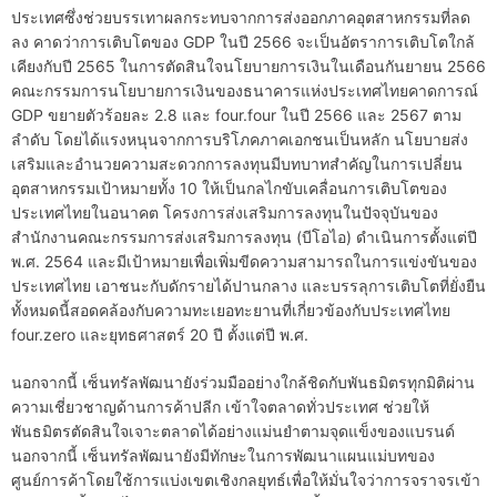
ประเทศซึ่งช่วยบรรเทาผลกระทบจากการส่งออกภาคอุตสาหกรรมที่ลด
ลง คาดว่าการเติบโตของ GDP ในปี 2566 จะเป็นอัตราการเติบโตใกล้
เคียงกับปี 2565 ในการตัดสินใจนโยบายการเงินในเดือนกันยายน 2566
คณะกรรมการนโยบายการเงินของธนาคารแห่งประเทศไทยคาดการณ์
GDP ขยายตัวร้อยละ 2.8 และ four.four ในปี 2566 และ 2567 ตาม
ลำดับ โดยได้แรงหนุนจากการบริโภคภาคเอกชนเป็นหลัก นโยบายส่ง
เสริมและอำนวยความสะดวกการลงทุนมีบทบาทสำคัญในการเปลี่ยน
อุตสาหกรรมเป้าหมายทั้ง 10 ให้เป็นกลไกขับเคลื่อนการเติบโตของ
ประเทศไทยในอนาคต โครงการส่งเสริมการลงทุนในปัจจุบันของ
สำนักงานคณะกรรมการส่งเสริมการลงทุน (บีโอไอ) ดำเนินการตั้งแต่ปี
พ.ศ. 2564 และมีเป้าหมายเพื่อเพิ่มขีดความสามารถในการแข่งขันของ
ประเทศไทย เอาชนะกับดักรายได้ปานกลาง และบรรลุการเติบโตที่ยั่งยืน
ทั้งหมดนี้สอดคล้องกับความทะเยอทะยานที่เกี่ยวข้องกับประเทศไทย
four.zero และยุทธศาสตร์ 20 ปี ตั้งแต่ปี พ.ศ.
นอกจากนี้ เซ็นทรัลพัฒนายังร่วมมืออย่างใกล้ชิดกับพันธมิตรทุกมิติผ่าน
ความเชี่ยวชาญด้านการค้าปลีก เข้าใจตลาดทั่วประเทศ ช่วยให้
พันธมิตรตัดสินใจเจาะตลาดได้อย่างแม่นยำตามจุดแข็งของแบรนด์
นอกจากนี้ เซ็นทรัลพัฒนายังมีทักษะในการพัฒนาแผนแม่บทของ
ศูนย์การค้าโดยใช้การแบ่งเขตเชิงกลยุทธ์เพื่อให้มั่นใจว่าการจราจรเข้า