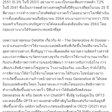
2551 (0.3% ในปี 2551) อย่างมาก และเป็นรองเพียงการหดตัว 7.2%
ในปี 2541 ซึ่งเป็นการหดตัวทางเศรษฐกิจทั้งปีที่รุนแรงที่สุดในรอบ 25 ปี
ที่ผ่านมา การสำรวจทางโทรศัพท์อย่างรวดเร็วโดยธนาคารโลกที่ดำเนิน
การตั้งแต่เดือนเมษายนถึงมิถุนายน 2564 ประมาณการว่ามากกว่า 70%
ของครัวเรือนประสบปัญหารายได้ลดลงตั้งแต่เดือนมีนาคม 2563 โดย
กลุ่มเปราะบางได้รับผลกระทบหนักที่สุด
บทความล่าสุดของ Deloitte เกี่ยวกับ AI – The Generative AI Dossier –
จะนำเสนอกรณีการใช้งานและแอปพลิเคชันที่เกิดขึ้นใหม่ที่น่าสนใจใน
อุตสาหกรรมต่างๆ ซึ่งสัญญาว่าจะเพิ่มผลผลิต ขยายความคิดสร้างสรรค์
และเร่งการพัฒนานวัตกรรมทางธุรกิจ กรณีการใช้งานจำนวนมากเกี่ยว
กับประสิทธิภาพการทำงานของนักพัฒนา การตรวจจับการฉ้อโกง การ
เพิ่มประสิทธิภาพห่วงโซ่อุปทาน โรงงานอัจฉริยะ และอื่นๆ กำลังได้รับ
การพิจารณาให้นำไปใช้งานโดยคาดว่าจะได้รับประโยชน์อย่างมาก
การเกิดขึ้นและความก้าวหน้าอย่างรวดเร็วของ Generative AI ได้ปลด
ล็อกแอปพลิเคชันใหม่ๆ ในตลาดและการเติบโตของประสิทธิภาพการ
ทำงานที่เพิ่มขึ้นอย่างรวดเร็ว ปีที่แล้วเราได้สัมผัสถึงพลังของ
Generative AI หรือ GenAI จาก ChatGPT ซึ่งมีฐานข้อมูลเป็น GPT3
และตอนนี้คือ GPT4 ความแตกต่างที่สำคัญไม่เพียงแต่ปริมาณข้อมูลที่
เพิ่มขึ้นเท่านั้น แต่ยังรวมถึงประเภทของอินพุตด้วย OECD (2021) สรุป
มาตรการเชิงนโยบายที่รัฐบาลไทยกำหนดเพื่อช่วยให้ SMEs รอดพ้นจาก