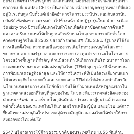
อย่างไรก็ตาม เราอาจรู้สึกว่าผลิตภัณฑ์บางอย่างยังคงมีราคาแพงแม้ว่า
ค่าการเปลี่ยนแปลง CPI จะเป็นลบก็ตาม เนื่องจากมูลค่าฐานของปีที่แล้ว
อยู่ในระดับสูง นับตั้งแต่เข้ายึดอำนาจในการประนีประนอมกับสถาบัน
กษัตริย์เพื่อขัดขวางพรรคก้าวไปข้างหน้า นักปฏิรูปรุ่นใหม่ นักการเมือง
วัย sixty two ปีรายนี้เดินทางไปทั่วโลกเพื่อค้นหาข้อตกลงการค้าเสรี
และส่งเสริมประเทศให้เป็นฐานสำหรับห่วงโซ่อุปทานการผลิตทั่วโลก
คาดเศรษฐกิจไทยปี 2562 ขยายตัว three.3% เป็น 3.8% รัฐบาลที่ได้รับ
การเลือกตั้งใหม่ ความต่อเนื่องของการเติบโตทางเศรษฐกิจโลก การ
ขยายรายจ่ายของรัฐบาล และการเร่งการลงทุนสาธารณะในโครงการ
โครงสร้างพื้นฐานที่สำคัญ ล้วนมีส่วนทำให้เกิดการเติบโต ธนาคารโลก
จะเผยแพร่รายงานตามติดเศรษฐกิจไทย (TEM) ทุก ๆ สองปี ซึ่งทบทวน
การพัฒนาเศรษฐกิจล่าสุด และให้การวิเคราะห์ที่เป็นอิสระเกี่ยวกับแนว
โน้มเศรษฐกิจในระยะสั้นและระยะกลาง TEM ยังให้คำแนะนำเกี่ยวกับ
นโยบายส่งเสริมการเติบโตอีกด้วย จีนได้เข้ามาแทนที่สหรัฐอเมริกาใน
ฐานะตลาดส่งออกที่ใหญ่ที่สุดของไทย ในขณะที่ประเทศหลังยังคงครอง
ตำแหน่งซัพพลายเออร์รายใหญ่อันดับสอง (รองจากญี่ปุ่น) แม้ว่าตลาด
หลักดั้งเดิมของประเทศไทยได้แก่ อเมริกาเหนือ ญี่ปุ่น และยุโรป แต่การ
ฟื้นตัวของเศรษฐกิจในประเทศคู่ค้าระดับภูมิภาคของไทยได้ช่วยให้การ
ส่งออกของไทยเติบโต
2547 ปริมาณการใช้ก๊าซธรรมชาติของประเทศไทย 1,055 พันล้าน