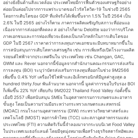
อย่างยั่งยืนด้านสิ่งแวดล้อม ประเทศไทยมีการฟื้นตัวของเศรษฐกิจอย่าง
ค่อยเป็นค่อยไปจากการแพร่ระบาดของไวรัสโควิด-19 ในช่วงปี 2565
โดยการเติบโตของ GDP ที่แท้จริงได้เพิ่มขึ้นจาก 1.5% ในปี 2564 เป็น
2.6% ในปี 2565 อย่างไรก็ตาม ภาคการผลิตเผชิญกับสภาวะที่อ่อนแอ
เนื่องจากการส่งออกที่ลดลง ส อย่างไรก็ตาม Deloitte มองว่าการบริโภค
ภาคเอกชนและการท่องเที่ยวจะยังคงเป็นกลไกหลักในการเติบโตของ
GDP ในปี 2567 เราคาดว่าการลงทุนภาคเอกชนจะมีบทบาทมากขึ้นใน
การสนับสนุนการเติบโตทางเศรษฐกิจ เช่น การเพิ่มหรือเปิดโรงงานผลิต
รถยนต์ไฟฟ้าจากประเทศจีนใน ประเทศไทย เช่น Changan, GAC,
GWM และ Rever นอกจากนี้ข้อมูลจากสำนักงานคณะกรรมการส่งเสริม
การลงทุน (BOI) ระบุว่าบัตรส่งเสริมการลงทุนที่ออกในช่วง 9M2566
เพิ่มขึ้น 0.4% YoY เครื่องใช้ไฟฟ้าและอิเล็กทรอนิกส์มีมูลค่าสูงสุด a
hundred thirty.four พันล้านบาท นอกจากนี้ มูลค่าการขอใบรับรอง BOI
ก็เพิ่มขึ้น 22% YoY เทียบกับ 9M2022 Thailand Food Valley ก่อตั้งขึ้น
เมื่อปี 2557 เพื่อสนับสนุน SMEs ในอุตสาหกรรมการเกษตรและอาหาร
ขั้นสูง โดยเป็นความร่วมมือระหว่างกระทรวงเกษตรและสหกรณ์
(MOAC) กรมโรงงานอุตสาหกรรม (DIW) กระทรวงวิทยาศาสตร์และ
เทคโนโลยี (MOST) หอการค้าไทย (TCC) และสภาอุตสาหกรรมแห่ง
ประเทศไทย (FTI) ความคิดริเริ่มนี้จำลองมาจากระบบนิเวศ Food Valley
ในประเทศเนเธอร์แลนด์ โดยมีจุดมุ่งหมายเพื่อสร้างธุรกิจสตาร์ทอัพและ
ขยายขนาดที่ยั่งยืนและสร้างสรรค์ โดยร่วมมือกับผู้ผลิต ผู้ปลูก นักลงทุน