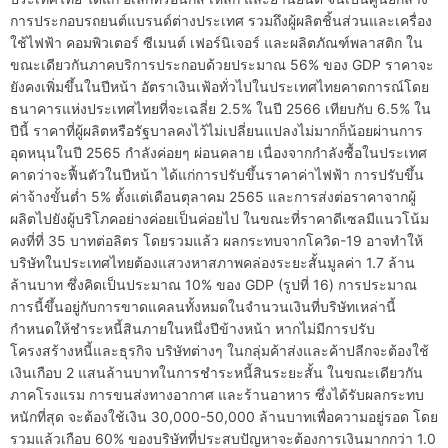
การประกอบรถยนต์แบรนด์ต่างประเทศ รวมถึงผู้ผลิตชิ้นส่วนและเครื่อง
ใช้ไฟฟ้า คอมพิวเตอร์ ซีเมนต์ เฟอร์นิเจอร์ และผลิตภัณฑ์พลาสติก ใน
ขณะเดียวกันภาคบริการประกอบด้วยประมาณ 56% ของ GDP ราคาจะ
ยังคงเพิ่มขึ้นในปีหน้า อัตราเงินเฟ้อทั่วไปในประเทศไทยคาดการณ์โดย
ธนาคารแห่งประเทศไทยที่จะเฉลี่ย 2.5% ในปี 2566 เทียบกับ 6.5% ใน
ปีนี้ ราคาที่ผู้ผลิตหรือรัฐบาลคงไว้ไม่เปลี่ยนแปลงไม่มากก็น้อยผ่านการ
อุดหนุนในปี 2565 กำลังค่อยๆ ผ่อนคลาย เนื่องจากกำลังซื้อในประเทศ
คาดว่าจะฟื้นตัวในปีหน้า ได้แก่การปรับขึ้นราคาค่าไฟฟ้า การปรับขึ้น
ค่าจ้างขั้นต่ำ 5% ตั้งแต่เดือนตุลาคม 2565 และการส่งต่อราคาจากผู้
ผลิตไปยังผู้บริโภคอย่างค่อยเป็นค่อยไป ในขณะที่ราคาดีเซลมีแนวโน้ม
คงที่ที่ 35 บาทต่อลิตร โดยรวมแล้ว ผลกระทบจากโควิด-19 อาจทำให้
บริษัทในประเทศไทยต้องแสวงหาสภาพคล่องระยะสั้นมูลค่า 1.7 ล้าน
ล้านบาท ซึ่งคิดเป็นประมาณ 10% ของ GDP (รูปที่ 16) การประมาณ
การนี้ขึ้นอยู่กับการขาดแคลนทั้งหมดในจำนวนเงินที่บริษัทเหล่านี้
กำหนดให้ชำระหนี้สินภายในหนึ่งปีข้างหน้า หากไม่มีการปรับ
โครงสร้างหนี้และธุรกิจ บริษัทต่างๆ ในกลุ่มค้าส่งและค้าปลีกจะต้องใช้
เงินเกือบ 2 แสนล้านบาทในการชำระหนี้สินระยะสั้น ในขณะเดียวกัน
ภาคโรงแรม การขนส่งทางอากาศ และร้านอาหาร ซึ่งได้รับผลกระทบ
หนักที่สุด จะต้องใช้เงิน 30,000-50,000 ล้านบาทเพื่อความอยู่รอด โดย
รวมแล้วเกือบ 60% ของบริษัทที่ประสบปัญหาจะต้องการเงินมากกว่า 1.0