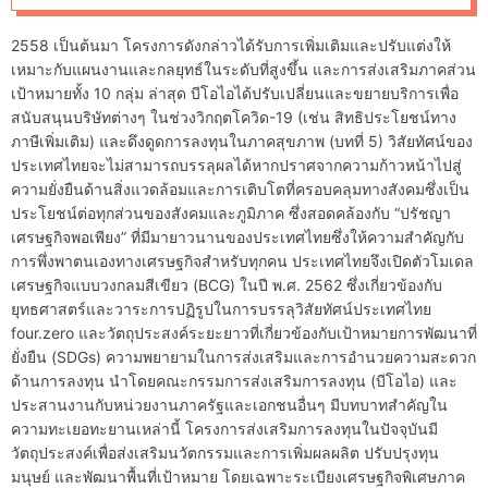
d
e
2558 เป็นต้นมา โครงการดังกล่าวได้รับการเพิ่มเติมและปรับแต่งให้
เหมาะกับแผนงานและกลยุทธ์ในระดับที่สูงขึ้น และการส่งเสริมภาคส่วน
เป้าหมายทั้ง 10 กลุ่ม ล่าสุด บีโอไอได้ปรับเปลี่ยนและขยายบริการเพื่อ
สนับสนุนบริษัทต่างๆ ในช่วงวิกฤตโควิด-19 (เช่น สิทธิประโยชน์ทาง
ภาษีเพิ่มเติม) และดึงดูดการลงทุนในภาคสุขภาพ (บทที่ 5) วิสัยทัศน์ของ
ประเทศไทยจะไม่สามารถบรรลุผลได้หากปราศจากความก้าวหน้าไปสู่
ความยั่งยืนด้านสิ่งแวดล้อมและการเติบโตที่ครอบคลุมทางสังคมซึ่งเป็น
ประโยชน์ต่อทุกส่วนของสังคมและภูมิภาค ซึ่งสอดคล้องกับ “ปรัชญา
เศรษฐกิจพอเพียง” ที่มีมายาวนานของประเทศไทยซึ่งให้ความสำคัญกับ
การพึ่งพาตนเองทางเศรษฐกิจสำหรับทุกคน ประเทศไทยจึงเปิดตัวโมเดล
เศรษฐกิจแบบวงกลมสีเขียว (BCG) ในปี พ.ศ. 2562 ซึ่งเกี่ยวข้องกับ
ยุทธศาสตร์และวาระการปฏิรูปในการบรรลุวิสัยทัศน์ประเทศไทย
four.zero และวัตถุประสงค์ระยะยาวที่เกี่ยวข้องกับเป้าหมายการพัฒนาที่
ยั่งยืน (SDGs) ความพยายามในการส่งเสริมและการอำนวยความสะดวก
ด้านการลงทุน นำโดยคณะกรรมการส่งเสริมการลงทุน (บีโอไอ) และ
ประสานงานกับหน่วยงานภาครัฐและเอกชนอื่นๆ มีบทบาทสำคัญใน
ความทะเยอทะยานเหล่านี้ โครงการส่งเสริมการลงทุนในปัจจุบันมี
วัตถุประสงค์เพื่อส่งเสริมนวัตกรรมและการเพิ่มผลผลิต ปรับปรุงทุน
มนุษย์ และพัฒนาพื้นที่เป้าหมาย โดยเฉพาะระเบียงเศรษฐกิจพิเศษภาค