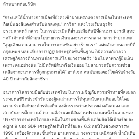
ล้านบาทต่อบริษัท
“กระแสใต้น้ำทางการเมืองที่ยังคงเข้ามาแทรกแซงการเมืองในประเทศ
ถือเป็นธงสีแดงสำหรับนักลงทุน” ภาวิดา แห่งโรงเรียนธุรกิจ
ธรรมศาสตร์ กล่าว ในการประเมินที่ย่ำแย่เมื่อต้นปีที่ผ่านมา ปราณี สุทธ
าศรี เจ้าหน้าที่ฝ่ายนโยบายการเงินของธนาคารกลาง กล่าวว่าประเทศ
“สูญเสียความสามารถในการแข่งขันอย่างร้ายแรง” แต่หลังจากหลายปีที่
กรุงเทพฯ หลบเลี่ยงการปฏิรูปเศรษฐกิจขั้นพื้นฐาน ก็มีความกังวลว่า
เศรษฐกิจอาจต้านทานต่อการแก้ไขอย่างรวดเร็ว “ฉันไปหาพวกกู้ยืมเงิน
เพราะคนอย่างฉัน ไม่มีทรัพย์สินหรือเงินออม ไม่สามารถรับความช่วย
เหลือจากธนาคารที่ถูกกฎหมายได้” อาห์เจด คนขับมอเตอร์ไซค์รับจ้างวัย
40 ปี กล่าวกับอัลจาซีรา
ธนาคารโลกร่วมมือกับประเทศไทยในการเผชิญกับความท้าทายที่ส่งผลก
ระทบต่อชีวิตประจำวันของผู้คนผ่านการให้ทุนสนับสนุนที่มอบให้โดย
ความร่วมมือกับองค์กรท้องถิ่น องค์กรระหว่างประเทศ คลังสมอง และ
สถาบันการศึกษา แม้ว่าภาคอีสานจะมีสัดส่วนประมาณหนึ่งในสามของ
ประชากรประเทศไทยและหนึ่งในสามของพื้นที่ แต่ก็ผลิตได้เพียงร้อยละ
eight.9 ของ GDP เศรษฐกิจเติบโตที่ร้อยละ 6.2 ต่อปีในช่วงทศวรรษ
1990 เครื่องจักรและชิ้นส่วน ยานพาหนะ วงจรรวม เคมีภัณฑ์ น้ำมันดิบ