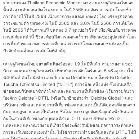
รายงานของ Thailand Economic Monitor คาดว่าเศรษฐกิจของไทยจะ
ฟื้นตัวสู่ระดับก่อนเกิดโรคระบาดในปี 2565 แต่อัตราการเติบโตจะช้า
กว่าที่คาดไว้ในปี 2566 เนื่องจากกระแสลมปะทะทั่วโลก เศรษฐกิจคาด
ว่าจะขยายตัว three.4% ในปี 2565 และ 3.6% ในปี 2566 การเติบโต
ในปี 2566 ได้รับการแก้ไขลดลง 0.7 จุดเปอร์เซ็นต์ เมื่อเทียบกับการคาด
การณ์ก่อนหน้านี้ ซึ่งสะท้อนถึงการลดลงเร็วกว่าที่คาดของอุปสงค์ทั่วโลก
การฟื้นตัวของภาคการท่องเที่ยวและการบริโภคภาคเอกชนยังคงเป็น
ปัจจัยขับเคลื่อนการเติบโตที่สำคัญ
เศรษฐกิจของไทยขยายตัวเพียงร้อยละ 1.9 ในปีที่แล้ว ตามรายงานของ
นักวางแผนเศรษฐกิจของรัฐ เทียบกับการเติบโตร้อยละ 5 หรือสูงกว่าใน
ฟิลิปปินส์ อินโดนีเซีย และเวียดนาม Deloitte หมายถึงบริษัท Deloitte
Touche Tohmatsu Limited (“DTTL”) อย่างน้อยหนึ่งแห่ง ซึ่งเป็นเครือ
ข่ายของบริษัทสมาชิกทั่วโลก และหน่วยงานที่เกี่ยวข้อง (เรียกรวมกันว่า
“องค์กร Deloitte”) DTTL (หรือเรียกอีกอย่างว่า “Deloitte Global”) และ
บริษัทสมาชิกและหน่วยงานที่เกี่ยวข้องแต่ละแห่งเป็นนิติบุคคลที่แยกจาก
กันตามกฎหมายและเป็นอิสระ ซึ่งไม่สามารถผูกมัดหรือผูกมัดซึ่งกันและ
กันในส่วนที่เกี่ยวข้องกับบุคคลที่สาม DTTL และบริษัทสมาชิก DTTL
แต่ละแห่ง และหน่วยงานที่เกี่ยวข้องจะต้องรับผิดชอบต่อการกระทำและ
การละเว้นของตนเองเท่านั้น ไม่ใช่การกระทำของกันและกัน DTTL ไม่มี
การให้บริการแก่ลูกค้า โปรดดู / เกี่ยวกับ เพื่อเรียนรู้เพิ่มเติม แม้จะมี