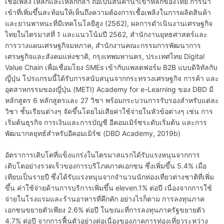
เชื้อเพลิง เหล็กและเหล็กกล้า ถือเป็นสินค้านำเข้าหลักของไทย การนำ
เข้าที่เพิ่มขึ้นสะท้อนให้เห็นถึงความต้องการเชื้อเพลิงในการผลิตสินค้า
และยานพาหนะที่มีเทคโนโลยีสูง (2562), ผลการดำเนินงานเศรษฐกิจ
ไทยในไตรมาสที่ 1 และแนวโน้มปี 2562, สำนักงานยุทธศาสตร์และ
การวางแผนเศรษฐกิจมหภาค, สำนักงานคณะกรรมการพัฒนาการ
เศรษฐกิจและสังคมแห่งชาติ, กรุงเทพมหานคร, ประเทศไทย Digital
Value Chain เพื่อเชื่อมโยง SMEs เข้ากับแพลตฟอร์ม B2B แบบดิจิทัลกับ
ญี่ปุ่น โปรแกรมนี้ได้รับการสนับสนุนจากกระทรวงเศรษฐกิจ การค้า และ
อุตสาหกรรมของญี่ปุ่น (METI) Academy for e-Learning ของ DBD มี
หลักสูตร 6 หลักสูตรและ 27 วิชา พร้อมกระบวนการรับรองสำหรับแต่ละ
วิชา ชั้นเรียนต่างๆ จัดขึ้นโดยไม่เสียค่าใช้จ่ายในหัวข้อต่างๆ เช่น การ
เริ่มต้นธุรกิจ การเงินและการบัญชี อีคอมเมิร์ซระดับเริ่มต้น และการ
พัฒนากลยุทธ์สำหรับอีคอมเมิร์ซ (DBD Academy, 2019b)
อัตราการเติบโตที่แข็งแกร่งในไตรมาสแรกได้รับแรงหนุนจากการ
เติบโตอย่างรวดเร็วของการบริโภคภาคเอกชน ซึ่งเพิ่มขึ้น 5.4% เมื่อ
เทียบเป็นรายปี ซึ่งได้รับแรงหนุนจากจำนวนนักท่องเที่ยวต่างชาติที่เพิ่ม
ขึ้น ค่าใช้จ่ายด้านการบริการเพิ่มขึ้น eleven.1% ต่อปี เนื่องจากการใช้
จ่ายในโรงแรมและร้านอาหารที่คึกคัก อย่างไรก็ตาม การลงทุนภาค
เอกชนขยายตัวเพียง 2.6% ต่อปี ในขณะที่การลงทุนภาครัฐขยายตัว
4.7% ต่อปี จากการฟื้นตัวอย่างต่อเนื่องของภาคการท่องเที่ยวระหว่าง