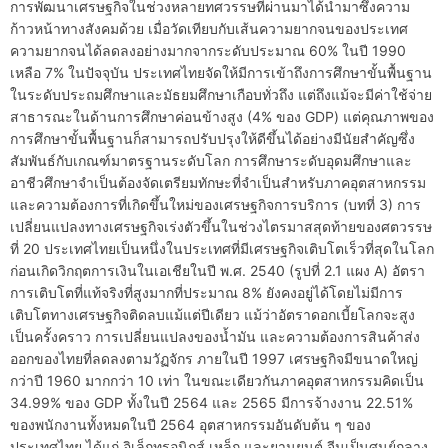
การพัฒนาเศรษฐกิจในช่วงหลายทศวรรษที่ผ่านมาได้นำมาซึ่งความ
ก้าวหน้าทางสังคมด้วย เมื่อวัดเทียบกับเส้นความยากจนของประเทศ
ความยากจนได้ลดลงอย่างมากจากระดับประมาณ 60% ในปี 1990
เหลือ 7% ในปัจจุบัน ประเทศไทยจัดให้มีการเข้าถึงการศึกษาขั้นพื้นฐาน
ในระดับประถมศึกษาและมัธยมศึกษาเกือบทั่วถึง แต่ถึงแม้จะมีค่าใช้จ่าย
สาธารณะในด้านการศึกษาค่อนข้างสูง (4% ของ GDP) แต่คุณภาพของ
การศึกษาขั้นพื้นฐานก็สามารถปรับปรุงให้ดีขึ้นได้อย่างมีนัยสำคัญซึ่ง
สัมพันธ์กับเกณฑ์มาตรฐานระดับโลก การศึกษาระดับอุดมศึกษาและ
อาชีวศึกษาจำเป็นต้องจัดเตรียมทักษะที่จำเป็นสำหรับภาคอุตสาหกรรม
และความต้องการที่เกิดขึ้นใหม่ของเศรษฐกิจการบริการ (บทที่ 3) การ
เปลี่ยนแปลงทางเศรษฐกิจเร่งตัวขึ้นในช่วงไตรมาสสุดท้ายของศตวรรษ
ที่ 20 ประเทศไทยเป็นหนึ่งในประเทศที่มีเศรษฐกิจเติบโตเร็วที่สุดในโลก
ก่อนเกิดวิกฤตการเงินในเอเชียในปี พ.ศ. 2540 (รูปที่ 2.1 แผง A) อัตรา
การเติบโตที่แท้จริงที่สูงมากที่ประมาณ 8% ยังคงอยู่ได้โดยไม่มีการ
เติบโตทางเศรษฐกิจติดลบแม้แต่ปีเดียว แม้ว่าอัตราดอกเบี้ยโลกจะสูง
เป็นครั้งคราว การเปลี่ยนแปลงของน้ำมัน และความต้องการสินค้าส่ง
ออกของไทยที่ลดลงตามวัฏจักร ภายในปี 1997 เศรษฐกิจมีขนาดใหญ่
กว่าปี 1960 มากกว่า 10 เท่า ในขณะเดียวกันภาคอุตสาหกรรมคิดเป็น
34.99% ของ GDP ทั้งในปี 2564 และ 2565 มีการจ้างงาน 22.51%
ของพนักงานทั้งหมดในปี 2564 อุตสาหกรรมอันดับต้น ๆ ของ
ประเทศไทย ได้แก่ อิเล็กทรอนิกส์ เหล็ก และยานยนต์ จีนเป็นศูนย์กลาง