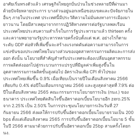
อาศัยเริ่มทรงตัวแล้ว เศรษฐกิจไทยถูกปั่นป่วนในช่วงหลายปีที่ผ่านมา
ด้วยปัจจัยหลายประการ บางส่วนอยู่นอกเหนือขอบเขตและปัจจัยภายใน
อื่นๆ ภายในประเทศ ประเทศนี้มีประวัติความไม่มั่นคงทางการเมืองมา
ยาวนาน โดยมีสาเหตุมาจากการปฏิวัติทางทหารต่อรัฐบาลพลเรือน
ประเทศไทยประสบความสำเร็จในการรัฐประหารมาแล้ว thirteen ครั้ง
และความพยายามรัฐประหารหลายครั้งนับตั้งแต่ พ.ศ. อย่างไรก็ตาม
ระดับ GDP ต่อหัวที่เพิ่มขึ้นจะสร้างแรงกดดันต่อความสามารถในการ
แข่งขันของประเทศไทยในบางส่วนของอุตสาหกรรมการผลิตและการส่ง
ออก ดังนั้น นโยบายที่สำคัญสำหรับประเทศจะต้องเปลี่ยนอุตสาหกรรม
การผลิตส่งออกไปสู่กระบวนการแปรรูปที่มีมูลค่าเพิ่มสูงขึ้นใน
อุตสาหกรรมการผลิตขั้นสูงต่อไป อัตราเงินเฟ้อ CPI ทั่วไปของ
ประเทศไทยเพิ่มขึ้น 0.9% เมื่อเทียบเป็นรายปีในเดือนสิงหาคม 2566
เทียบกับ 0.4% ต่อปีในเดือนกรกฎาคม 2566 และสูงสุดล่าสุดที่ 7.9% ต่อ
ปีในเดือนสิงหาคม 2565 คณะกรรมการนโยบายการเงิน (กนง.) ของ
ธนาคาร ประเทศไทยตัดสินใจขึ้นอัตราดอกเบี้ยนโยบายอีก zero.25%
จาก 2.25% เป็น 2.50% ในการประชุมนโยบายการเงินวันที่ 27
กันยายน 2566 ส่งผลให้การปรับขึ้นอัตราดอกเบี้ยนโยบายรวมเป็น 200
bps ตั้งแต่เดือนสิงหาคม 2565 การปรับขึ้นอัตราดอกเบี้ยนโยบาย 5 ขั้น
ในปี 2566 ตามมาด้วยการปรับขึ้นอัตราดอกเบี้ย 25bp สามครั้งโดยก
นง.