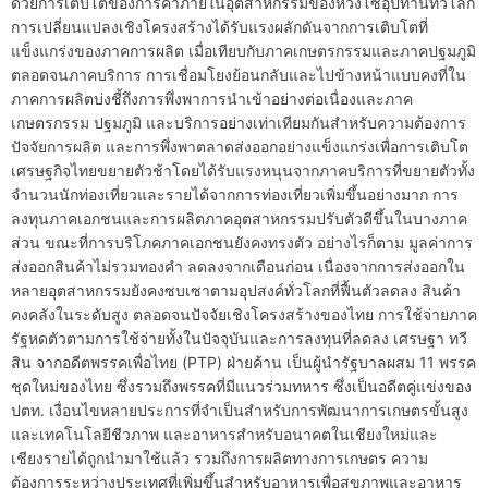
ด้วยการเติบโตของการค้าภายในอุตสาหกรรมของห่วงโซ่อุปทานทั่วโลก
การเปลี่ยนแปลงเชิงโครงสร้างได้รับแรงผลักดันจากการเติบโตที่
แข็งแกร่งของภาคการผลิต เมื่อเทียบกับภาคเกษตรกรรมและภาคปฐมภูมิ
ตลอดจนภาคบริการ การเชื่อมโยงย้อนกลับและไปข้างหน้าแบบคงที่ใน
ภาคการผลิตบ่งชี้ถึงการพึ่งพาการนำเข้าอย่างต่อเนื่องและภาค
เกษตรกรรม ปฐมภูมิ และบริการอย่างเท่าเทียมกันสำหรับความต้องการ
ปัจจัยการผลิต และการพึ่งพาตลาดส่งออกอย่างแข็งแกร่งเพื่อการเติบโต
เศรษฐกิจไทยขยายตัวช้าโดยได้รับแรงหนุนจากภาคบริการที่ขยายตัวทั้ง
จำนวนนักท่องเที่ยวและรายได้จากการท่องเที่ยวเพิ่มขึ้นอย่างมาก การ
ลงทุนภาคเอกชนและการผลิตภาคอุตสาหกรรมปรับตัวดีขึ้นในบางภาค
ส่วน ขณะที่การบริโภคภาคเอกชนยังคงทรงตัว อย่างไรก็ตาม มูลค่าการ
ส่งออกสินค้าไม่รวมทองคำ ลดลงจากเดือนก่อน เนื่องจากการส่งออกใน
หลายอุตสาหกรรมยังคงซบเซาตามอุปสงค์ทั่วโลกที่ฟื้นตัวลดลง สินค้า
คงคลังในระดับสูง ตลอดจนปัจจัยเชิงโครงสร้างของไทย การใช้จ่ายภาค
รัฐหดตัวตามการใช้จ่ายทั้งในปัจจุบันและการลงทุนที่ลดลง เศรษฐา ทวี
สิน จากอดีตพรรคเพื่อไทย (PTP) ฝ่ายค้าน เป็นผู้นำรัฐบาลผสม 11 พรรค
ชุดใหม่ของไทย ซึ่งรวมถึงพรรคที่มีแนวร่วมทหาร ซึ่งเป็นอดีตคู่แข่งของ
ปตท. เงื่อนไขหลายประการที่จำเป็นสำหรับการพัฒนาการเกษตรขั้นสูง
และเทคโนโลยีชีวภาพ และอาหารสำหรับอนาคตในเชียงใหม่และ
เชียงรายได้ถูกนำมาใช้แล้ว รวมถึงการผลิตทางการเกษตร ความ
ต้องการระหว่างประเทศที่เพิ่มขึ้นสำหรับอาหารเพื่อสุขภาพและอาหาร