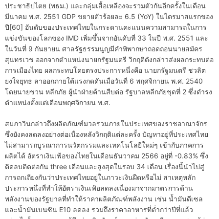
ประชาธิปไตย (พธม.) และกลุ่มเสื้อเหลืองจะรวมตัวกันอีกครั้งในเดือน
มีนาคม พ.ศ. 2551 GDP ขยายตัวร้อยละ 6.5 (YoY) ในไตรมาสแรกของ
ปี[60] อันดับของประเทศไทยในกระดานคะแนนความสามารถในการ
แข่งขันของโลกของ IMD เพิ่มขึ้นจากอันดับที่ 33 ในปี พ.ศ. 2551 และ
ในวันที่ 9 กันยายน ศาลรัฐธรรมนูญมีคำพิพากษาถอดถอนนายสมัคร
สุนทรเวช ออกจากตำแหน่งนายกรัฐมนตรี วิกฤติดังกล่าวส่งผลกระทบต่อ
การเมืองไทย ผลกระทบโดยตรงประการหนึ่งคือ นายกรัฐมนตรี ชวลิต
ยงใจยุทธ ลาออกภายใต้แรงกดดันเมื่อวันที่ 6 พฤศจิกายน พ.ศ. 2540
โดยนายชวน หลีกภัย ผู้นำฝ่ายค้านสืบต่อ รัฐบาลหลีกภัยชุดที่ 2 ซึ่งดำรง
ตำแหน่งตั้งแต่เดือนพฤศจิกายน พ.ศ.
สมภาวินกล่าวถึงผลิตภัณฑ์มวลรวมภายในประเทศของราชอาณาจักร
ซึ่งยังคงลดลงอย่างต่อเนื่องหลังวิกฤติแต่ละครั้ง ปัญหาอยู่ที่ประเทศไทย
ไม่สามารถบูรณาการนวัตกรรมและเทคโนโลยีใหม่ๆ เข้ากับภาคการ
ผลิตได้ อัตราเงินเฟ้อของไทยในเดือนธันวาคม 2566 อยู่ที่ -0.83% ซึ่ง
ติดลบติดต่อกัน three เดือนและสูงสุดในรอบ 34 เดือน เรื่องนี้นำไปสู่
การถกเถียงกันว่าประเทศไทยอยู่ในภาวะเงินฝืดหรือไม่ สาเหตุหลัก
ประการหนึ่งที่ทำให้อัตราเงินเฟ้อลดลงเนื่องมาจากมาตรการด้าน
พลังงานของรัฐบาลที่ทำให้ราคาผลิตภัณฑ์พลังงาน เช่น น้ำมันดีเซล
และน้ำมันเบนซิน E10 ลดลง รวมถึงราคาอาหารที่ต่ำกว่าปีที่แล้ว