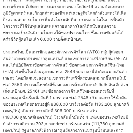
ความท้าทายที่เกิดจากการแพร่ระบาดของโควิด-19 ความขัดแย้งทาง
ภูมิรัฐศาสตร์ และวิกฤตค่าครองชีพ แต่เศรษฐกิจโลกกำลังแสดงให้เห็น
ถึงความสามารถในการฟื้นตัวในระดับที่น่าประหลาดใจในการฟื้นตัว
โครงการที่ได้รับทุนสนับสนุนจากธนาคารโลกได้สนับสนุนความ
พยายามสร้างสันติภาพในภาคใต้ของประเทศไทย ซึ่งความขัดแย้งได้
คร่าชีวิตผู้คนไปแล้ว 6,000 รายตั้งแต่ปี พ.ศ.
ประเทศไทยเป็นสมาชิกขององค์การการค้าโลก (WTO) กลุ่มผู้ส่งออก
สินค้าเกษตรกรรมของกลุ่มแครนส์ และเขตการค้าเสรีอาเซียน (AFTA)
และได้ปฏิบัติตามข้อตกลงการค้าเสรี ข้อตกลงเขตการค้าเสรีจีน-ไทย
(FTA) เริ่มขึ้นในเดือนตุลาคม พ.ศ. 2546 ข้อตกลงนี้จำกัดเฉพาะสินค้า
เกษตร โดยมีแผนจะลงนามเขตการค้าเสรีที่ครอบคลุมมากขึ้นภายในปี
พ.ศ. 2553 ประเทศไทยยังมีข้อตกลงการค้าเสรีแบบจำกัดกับอินเดียด้วย
(ตั้งแต่ปี พ.ศ. 2546) และข้อตกลงการค้าเสรีไทย-ออสเตรเลียที่
ครอบคลุม ซึ่งเริ่มเมื่อวันที่ 1 มกราคม พ.ศ. 2548 ปริมาณการใช้น้ำมัน
ของประเทศไทยต่อวันอยู่ที่ 838,000 บาร์เรลต่อวัน (133,200 ลูกบาศก์
เมตร/วัน) เกินกว่าการผลิตที่ 306,000 บาร์เรลต่อวัน
(48,700 ลูกบาศก์เมตร/วัน) โรงกลั่นน้ำมันทั้ง 4 แห่งของประเทศไทยมี
กำลังการผลิตรวม 703,a hundred บาร์เรลต่อวัน (111,780 ลูกบาศก์
เมตร/วัน) รัฐบาลกำลังพิจารณาศูนย์กลางการแปรรูปน้ำมันและการ