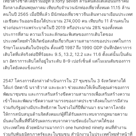
เที่ยวต่างชาติโดยรวมอยู่ที่ 9.forty seven ล้านคนตั้งแต่เดือนมกราคม
ถึงกลางเดือนพฤษภาคม เทียบกับจำนวนนักท่องเที่ยวทั้งหมด 11.15 ล้าน
คนในปี 2565 เมื่อปีที่แล้ว มีนักท่องเที่ยวชาวจีนเดินทางมาเยือนประเทศ
เอเชียตะวันออกเฉียงใต้ประมาณ 274,000 คน เทียบกับ 11 ล้านคนใน
ช่วงก่อนการแพร่ระบาดในปี 2019 หรือประมาณ 28% ของทั้งหมด
ประการที่สาม ความเร็วและลักษณะพิเศษของการเติบโตของ
ประเทศไทยทำให้เกิดข้อสงสัยเกี่ยวกับความสามารถของประเทศในการ
รักษาโมเมนตัมในปัจจุบัน ตั้งแต่ปี 1987 ถึง 1990 GDP บันทึกอัตราการ
เติบโตที่แท้จริงต่อปีที่ร้อยละ 9.5, 13.2, 12.2 และ 11.6 ตั้งแต่นั้นเป็นต้น
มา อัตราการเติบโตก็อยู่ในระดับ 8–9 เปอร์เซ็นต์ แต่โมเมนตัมของการ
เติบโตยังคงแข็งแกร่ง
2547 โครงการดังกล่าวดำเนินการใน 27 ชุมชนใน 3 จังหวัดทางใต้
ได้แก่ ปัตตานี นราธิวาส และยะลา ช่วยแสดงให้เห็นถึงคุณค่าของการ
พัฒนาชุมชน และการเสริมสร้างขีดความสามารถเพื่อเสริมสร้างความ
เข้าใจและพัฒนาขีดความสามารถของภาคประชาสังคมในการมีส่วน
ร่วมกับรัฐอย่างมีประสิทธิภาพ ในช่วงไม่กี่ปีที่ผ่านมา ธนาคารโลกยัง
ให้การสนับสนุนด้านจิตสังคมแก่ผู้ที่ได้รับผลกระทบจากกฎหมายความ
มั่นคงในพื้นที่ที่ได้รับผลกระทบจากความขัดแย้งในภาคใต้ของ
ประเทศไทย ด้วยพนักงานมากกว่า one hundred ninety คนที่ทำงาน
ร่วมกับพันธมิตรภาครัฐและในชุมชน สำนักงานในประเทศไทยทำหน้าที่