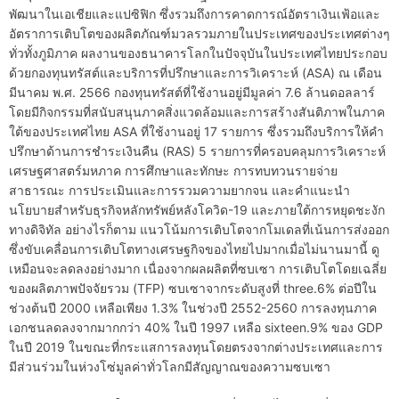
พัฒนาในเอเชียและแปซิฟิก ซึ่งรวมถึงการคาดการณ์อัตราเงินเฟ้อและ
อัตราการเติบโตของผลิตภัณฑ์มวลรวมภายในประเทศของประเทศต่างๆ
ทั่วทั้งภูมิภาค ผลงานของธนาคารโลกในปัจจุบันในประเทศไทยประกอบ
ด้วยกองทุนทรัสต์และบริการที่ปรึกษาและการวิเคราะห์ (ASA) ณ เดือน
มีนาคม พ.ศ. 2566 กองทุนทรัสต์ที่ใช้งานอยู่มีมูลค่า 7.6 ล้านดอลลาร์
โดยมีกิจกรรมที่สนับสนุนภาคสิ่งแวดล้อมและการสร้างสันติภาพในภาค
ใต้ของประเทศไทย ASA ที่ใช้งานอยู่ 17 รายการ ซึ่งรวมถึงบริการให้คำ
ปรึกษาด้านการชำระเงินคืน (RAS) 5 รายการที่ครอบคลุมการวิเคราะห์
เศรษฐศาสตร์มหภาค การศึกษาและทักษะ การทบทวนรายจ่าย
สาธารณะ การประเมินและการรวมความยากจน และคำแนะนำ
นโยบายสำหรับธุรกิจหลักทรัพย์หลังโควิด-19 และภายใต้การหยุดชะงัก
ทางดิจิทัล อย่างไรก็ตาม แนวโน้มการเติบโตจากโมเดลที่เน้นการส่งออก
ซึ่งขับเคลื่อนการเติบโตทางเศรษฐกิจของไทยไปมากเมื่อไม่นานมานี้ ดู
เหมือนจะลดลงอย่างมาก เนื่องจากผลผลิตที่ซบเซา การเติบโตโดยเฉลี่ย
ของผลิตภาพปัจจัยรวม (TFP) ซบเซาจากระดับสูงที่ three.6% ต่อปีใน
ช่วงต้นปี 2000 เหลือเพียง 1.3% ในช่วงปี 2552-2560 การลงทุนภาค
เอกชนลดลงจากมากกว่า 40% ในปี 1997 เหลือ sixteen.9% ของ GDP
ในปี 2019 ในขณะที่กระแสการลงทุนโดยตรงจากต่างประเทศและการ
มีส่วนร่วมในห่วงโซ่มูลค่าทั่วโลกมีสัญญาณของความซบเซา