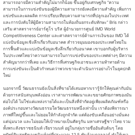
สามารถอาจมีความสำคัญไม่มากก็น้อย ขึ้นอยู่กับเศรษฐกิจ “ความ
สามารถในการแข่งขันของผู้มีความสามารถยังคงมีความสำคัญ เพิ่มการ
แข่งขันและผลผลิต การเปรียบเทียบความสามารถที่ปลูกเองในประเทศ
และการบังคับให้ผู้มีความสามารถในท้องถิ่นยกระดับทักษะ” Bris กล่าว
เสริม ศาสตราจารย์อาร์ตูโร บริส ผู้อำนวยการศูนย์ IMD World
Competitiveness Center และศาสตราจารย์ด้านการเงินของ IMD ได้
แบ่งปันข้อมูลเชิงลึกเกี่ยวกับอนาคต สำรวจมุมมองของประเทศไทยใน
การฟื้นตัวและแบ่งปันข้อมูลเชิงลึกเกี่ยวกับอนาคต เขาบอกกับผู้บริหาร
ในประเทศไทยว่าความสามารถในการแข่งขันของประเทศต่างๆ มีความ
สำคัญมากกว่าที่เคย และวิธีการที่เศรษฐกิจเอาชนะความท้าทายด้าน
การแข่งขันจะเป็นตัวกำหนดว่าพวกเขาจะดำเนินการอย่างไรในยุคปกติ
ใหม่
นอกจากนี้ วัฒนธรรมยังเป็นสิ่งที่ขายได้เสมอหากเรารู้จักให้คุณค่ากับมัน
ด้วยการสนับสนุนพลังอ่อน เราสามารถพัฒนาและขยายศักยภาพของมัน
ต่อไปได้ ไม่ใช่แค่แหล่งรายได้และเป็นสิ่งที่จำกัดอยู่เพียงผลิตภัณฑ์หรือ
องค์ประกอบทางวัฒนธรรมใดวัฒนธรรมหนึ่งเท่านั้น เราต้องพิจารณา
ภาพที่ใหญ่ขึ้นและไม่ยอมให้กำลังถูกจำกัด แต่ต้องขับเคลื่อนอย่างมั่นคง
แต่นุ่มนวล และไม่ยอมให้เป้าหมายเป็นศัตรูกัน มหาเศรษฐีชาวไทย รวม
ทั้งพระสังฆราชธนินท์ เจียรวนนท์ อยู่ในกลุ่มรายชื่ออันดับต้นๆ โดย
ทรัพย์สินสุทธิของธนินท์อยู่ที่ประมาณ 12.5 พันล้านดอลลาร์ ทำให้เขา