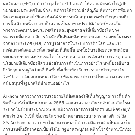
ตะวันออก (EEC) แม้ว่าวิกฤตโควิด-19 อาจทำให้ความคืบหน้าไปสู่เป้า
หมายของประเทศไทยช้าลง แต่การให้ความสำคัญกับเส้นทางการพัฒนา
ที่ครอบคลุมและยั่งยืนจะต้องได้รับการสนับสนุนตลอดช่วงวิกฤตรวมถึง
การฟื้นตัว บทนี้จะกล่าวถึงความเป็นมาทางประวัติศาสตร์ของเส้น
ทางการพัฒนาของประเทศไทยและยุทธศาสตร์ที่เกี่ยวข้องในช่วง
ทศวรรษที่ผ่านมา มีการอ้างอิงเป็นพิเศษถึงบทบาทของการลงทุนโดยตรง
จากต่างประเทศ (FDI) การบูรณาการในระบบการค้าโลก และแรง
กดดันทางสังคมและสิ่งแวดล้อมที่เพิ่มขึ้น บทนี้อธิบายถึงยุทธศาสตร์อัน
ทะเยอทะยานของประเทศไทยในอนาคต และการส่งเสริมการลงทุนและ
นโยบายที่เกี่ยวข้องมีส่วนช่วยในการดำเนินการอย่างไร บทนี้ยังอธิบาย
ถึงวิกฤตเศรษฐกิจโลกที่เกิดขึ้นซึ่งเกี่ยวข้องกับการระบาดใหญ่ของโค
วิด-19 อาจส่งผลกระทบต่อวิถีการพัฒนาของประเทศไทยและมาตรการ
สนับสนุนที่รัฐบาลได้นำเสนออย่างไร
Arkhom กล่าวว่าการรวบรวมรายได้ยังแสดงให้เห็นสัญญาณการฟื้นตัว
ที่แข็งแกร่งในปีงบประมาณ 2565 และคาดว่าจะเกินระดับก่อนเกิดโรค
ระบาดในปีงบประมาณ 2566 แม้ว่าการคาดการณ์อัตราเงินเฟ้อจะอยู่ที่
ต่ำกว่า 3% ในปีนี้ ซึ่งภายในช่วงเป้าหมายของธนาคารกลางที่ 1% ถึง
3% Arkhom กล่าวว่าเขาไม่สามารถบอกได้ว่าจะมีความจำเป็นลดลงใน
การปรับขึ้นอัตราดอกเบี้ยหรือไม่ รัฐบาลระบุก่อนหน้านี้ว่าจำนวนนักท่อง