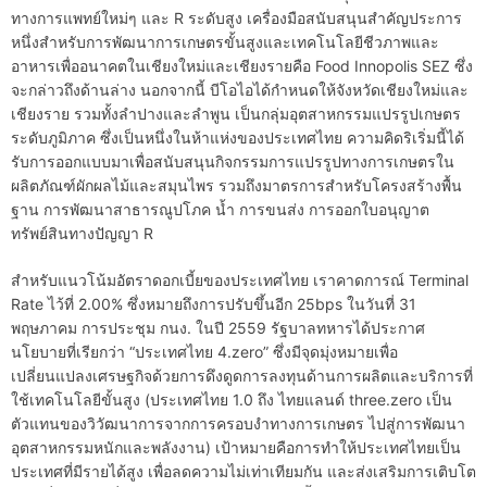
ทางการแพทย์ใหม่ๆ และ R ระดับสูง เครื่องมือสนับสนุนสำคัญประการ
หนึ่งสำหรับการพัฒนาการเกษตรขั้นสูงและเทคโนโลยีชีวภาพและ
อาหารเพื่ออนาคตในเชียงใหม่และเชียงรายคือ Food Innopolis SEZ ซึ่ง
จะกล่าวถึงด้านล่าง นอกจากนี้ บีโอไอได้กำหนดให้จังหวัดเชียงใหม่และ
เชียงราย รวมทั้งลำปางและลำพูน เป็นกลุ่มอุตสาหกรรมแปรรูปเกษตร
ระดับภูมิภาค ซึ่งเป็นหนึ่งในห้าแห่งของประเทศไทย ความคิดริเริ่มนี้ได้
รับการออกแบบมาเพื่อสนับสนุนกิจกรรมการแปรรูปทางการเกษตรใน
ผลิตภัณฑ์ผักผลไม้และสมุนไพร รวมถึงมาตรการสำหรับโครงสร้างพื้น
ฐาน การพัฒนาสาธารณูปโภค น้ำ การขนส่ง การออกใบอนุญาต
ทรัพย์สินทางปัญญา R
สำหรับแนวโน้มอัตราดอกเบี้ยของประเทศไทย เราคาดการณ์ Terminal
Rate ไว้ที่ 2.00% ซึ่งหมายถึงการปรับขึ้นอีก 25bps ในวันที่ 31
พฤษภาคม การประชุม กนง. ในปี 2559 รัฐบาลทหารได้ประกาศ
นโยบายที่เรียกว่า “ประเทศไทย 4.zero” ซึ่งมีจุดมุ่งหมายเพื่อ
เปลี่ยนแปลงเศรษฐกิจด้วยการดึงดูดการลงทุนด้านการผลิตและบริการที่
ใช้เทคโนโลยีขั้นสูง (ประเทศไทย 1.0 ถึง ไทยแลนด์ three.zero เป็น
ตัวแทนของวิวัฒนาการจากการครอบงำทางการเกษตร ไปสู่การพัฒนา
อุตสาหกรรมหนักและพลังงาน) เป้าหมายคือการทำให้ประเทศไทยเป็น
ประเทศที่มีรายได้สูง เพื่อลดความไม่เท่าเทียมกัน และส่งเสริมการเติบโต