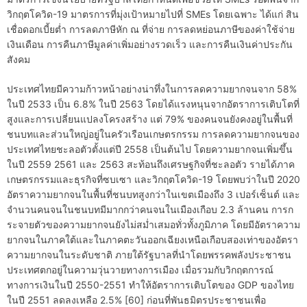
วิกฤตโควิด-19 มาตรการที่มุ่งเป้าหมายไปที่ SMEs โดยเฉพาะ ได้แก่ สิน
เชื่อดอกเบี้ยต่ำ การลดภาษีหัก ณ ที่จ่าย การลดหย่อนภาษีของค่าใช้จ่าย
เงินเดือน การคืนภาษีมูลค่าเพิ่มอย่างรวดเร็ว และการคืนเงินค่าประกัน
สังคม
ประเทศไทยมีความก้าวหน้าอย่างน่าทึ่งในการลดความยากจนจาก 58%
ในปี 2533 เป็น 6.8% ในปี 2563 โดยได้แรงหนุนจากอัตราการเติบโตที่
สูงและการเปลี่ยนแปลงโครงสร้าง แต่ 79% ของคนจนยังคงอยู่ในพื้นที่
ชนบทและส่วนใหญ่อยู่ในครัวเรือนเกษตรกรรม การลดความยากจนของ
ประเทศไทยชะลอตัวตั้งแต่ปี 2558 เป็นต้นไป โดยความยากจนเพิ่มขึ้น
ในปี 2559 2561 และ 2563 สะท้อนถึงเศรษฐกิจที่ชะลอตัว รายได้ภาค
เกษตรกรรมและธุรกิจที่ซบเซา และวิกฤตโควิด-19 โดยพบว่าในปี 2020
อัตราความยากจนในพื้นที่ชนบทสูงกว่าในเขตเมืองถึง 3 เปอร์เซ็นต์ และ
จำนวนคนจนในชนบทมีมากกว่าคนจนในเมืองเกือบ 2.3 ล้านคน การก
ระจายตัวของความยากจนยังไม่สม่ำเสมอทั่วทั้งภูมิภาค โดยมีอัตราความ
ยากจนในภาคใต้และในภาคตะวันออกเฉียงเหนือเกือบสองเท่าของอัตรา
ความยากจนในระดับชาติ ภายใต้รัฐบาลที่นำโดยพรรคพลังประชาชน
ประเทศตกอยู่ในความวุ่นวายทางการเมือง เมื่อรวมกับวิกฤตการณ์
ทางการเงินในปี 2550-2551 ทำให้อัตราการเติบโตของ GDP ของไทย
ในปี 2551 ลดลงเหลือ 2.5% [60] ก่อนที่พันธมิตรประชาชนเพื่อ