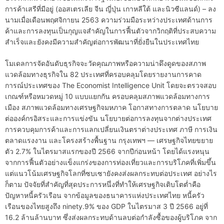
การค้าเสรีที่มีอยู่ (ออสเตรเลีย จีน ญี่ปุ่น เกาหลีใต้ และนิวซีแลนด์) – ลง
นามเมื่อเดือนพฤศจิกายน 2563 ความร่วมมือระหว่างประเทศด้านการ
ค้าและการลงทุนเป็นกุญแจสำคัญในการฟื้นตัวจากวิกฤติที่ประสบความ
สำเร็จและยังคงมีความสำคัญต่อการพัฒนาที่ยั่งยืนในประเทศไทย
โมเดลการจัดอันดับธุรกิจจะวัดคุณภาพหรือความน่าดึงดูดของสภาพ
แวดล้อมทางธุรกิจใน 82 ประเทศที่ครอบคลุมโดยรายงานการคาด
การณ์ประเทศของ The Economist Intelligence Unit โดยจะตรวจสอบ
เกณฑ์หรือหมวดหมู่ 10 แบบแยกกัน ครอบคลุมสภาพแวดล้อมทางการ
เมือง สภาพแวดล้อมทางเศรษฐกิจมหภาค โอกาสทางการตลาด นโยบาย
ต่อองค์กรอิสระและการแข่งขัน นโยบายต่อการลงทุนจากต่างประเทศ
การควบคุมการค้าและการแลกเปลี่ยนเงินตราต่างประเทศ ภาษี การเงิน
ตลาดแรงงาน และโครงสร้างพื้นฐาน กรุงเทพฯ — เศรษฐกิจไทยขยาย
ตัว 2.7% ในไตรมาสแรกของปี 2566 จากปีก่อนหน้า โดยได้แรงหนุน
จากการฟื้นตัวอย่างแข็งแกร่งของการท่องเที่ยวและการบริโภคที่เพิ่มขึ้น
แต่แนวโน้มเศรษฐกิจโลกที่ซบเซายังคงส่งผลกระทบต่อประเทศ อย่างไร
ก็ตาม ปัจจัยที่สำคัญที่สุดประการหนึ่งที่ทำให้เศรษฐกิจเติบโตต่ำคือ
ปัญหาหนี้ครัวเรือน จากข้อมูลของธนาคารแห่งประเทศไทย หนี้ครัว
เรือนของไทยสูงถึง ninety.9% ของ GDP ในไตรมาส 3 ปี 2566 อยู่ที่
16.2 ล้านล้านบาท ซึ่งส่งผลกระทบด้านลบต่อกำลังซื้อของผู้บริโภค จาก