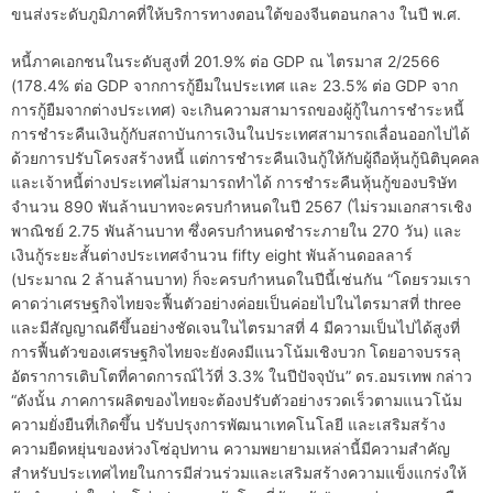
ขนส่งระดับภูมิภาคที่ให้บริการทางตอนใต้ของจีนตอนกลาง ในปี พ.ศ.
หนี้ภาคเอกชนในระดับสูงที่ 201.9% ต่อ GDP ณ ไตรมาส 2/2566
(178.4% ต่อ GDP จากการกู้ยืมในประเทศ และ 23.5% ต่อ GDP จาก
การกู้ยืมจากต่างประเทศ) จะเกินความสามารถของผู้กู้ในการชำระหนี้
การชำระคืนเงินกู้กับสถาบันการเงินในประเทศสามารถเลื่อนออกไปได้
ด้วยการปรับโครงสร้างหนี้ แต่การชำระคืนเงินกู้ให้กับผู้ถือหุ้นกู้นิติบุคคล
และเจ้าหนี้ต่างประเทศไม่สามารถทำได้ การชำระคืนหุ้นกู้ของบริษัท
จำนวน 890 พันล้านบาทจะครบกำหนดในปี 2567 (ไม่รวมเอกสารเชิง
พาณิชย์ 2.75 พันล้านบาท ซึ่งครบกำหนดชำระภายใน 270 วัน) และ
เงินกู้ระยะสั้นต่างประเทศจำนวน fifty eight พันล้านดอลลาร์
(ประมาณ 2 ล้านล้านบาท) ก็จะครบกำหนดในปีนี้เช่นกัน “โดยรวมเรา
คาดว่าเศรษฐกิจไทยจะฟื้นตัวอย่างค่อยเป็นค่อยไปในไตรมาสที่ three
และมีสัญญาณดีขึ้นอย่างชัดเจนในไตรมาสที่ 4 มีความเป็นไปได้สูงที่
การฟื้นตัวของเศรษฐกิจไทยจะยังคงมีแนวโน้มเชิงบวก โดยอาจบรรลุ
อัตราการเติบโตที่คาดการณ์ไว้ที่ 3.3% ในปีปัจจุบัน” ดร.อมรเทพ กล่าว
“ดังนั้น ภาคการผลิตของไทยจะต้องปรับตัวอย่างรวดเร็วตามแนวโน้ม
ความยั่งยืนที่เกิดขึ้น ปรับปรุงการพัฒนาเทคโนโลยี และเสริมสร้าง
ความยืดหยุ่นของห่วงโซ่อุปทาน ความพยายามเหล่านี้มีความสำคัญ
สำหรับประเทศไทยในการมีส่วนร่วมและเสริมสร้างความแข็งแกร่งให้