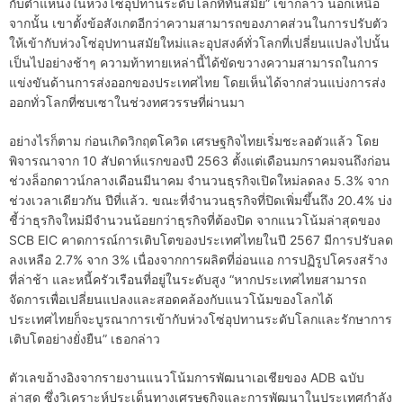
กับตำแหน่งในห่วงโซ่อุปทานระดับโลกที่ทันสมัย” เขากล่าว นอกเหนือ
จากนั้น เขาตั้งข้อสังเกตอีกว่าความสามารถของภาคส่วนในการปรับตัว
ให้เข้ากับห่วงโซ่อุปทานสมัยใหม่และอุปสงค์ทั่วโลกที่เปลี่ยนแปลงไปนั้น
เป็นไปอย่างช้าๆ ความท้าทายเหล่านี้ได้ขัดขวางความสามารถในการ
แข่งขันด้านการส่งออกของประเทศไทย โดยเห็นได้จากส่วนแบ่งการส่ง
ออกทั่วโลกที่ซบเซาในช่วงทศวรรษที่ผ่านมา
อย่างไรก็ตาม ก่อนเกิดวิกฤตโควิด เศรษฐกิจไทยเริ่มชะลอตัวแล้ว โดย
พิจารณาจาก 10 สัปดาห์แรกของปี 2563 ตั้งแต่เดือนมกราคมจนถึงก่อน
ช่วงล็อกดาวน์กลางเดือนมีนาคม จำนวนธุรกิจเปิดใหม่ลดลง 5.3% จาก
ช่วงเวลาเดียวกัน ปีที่แล้ว. ขณะที่จำนวนธุรกิจที่ปิดเพิ่มขึ้นถึง 20.4% บ่ง
ชี้ว่าธุรกิจใหม่มีจำนวนน้อยกว่าธุรกิจที่ต้องปิด จากแนวโน้มล่าสุดของ
SCB EIC คาดการณ์การเติบโตของประเทศไทยในปี 2567 มีการปรับลด
ลงเหลือ 2.7% จาก 3% เนื่องจากการผลิตที่อ่อนแอ การปฏิรูปโครงสร้าง
ที่ล่าช้า และหนี้ครัวเรือนที่อยู่ในระดับสูง “หากประเทศไทยสามารถ
จัดการเพื่อเปลี่ยนแปลงและสอดคล้องกับแนวโน้มของโลกได้
ประเทศไทยก็จะบูรณาการเข้ากับห่วงโซ่อุปทานระดับโลกและรักษาการ
เติบโตอย่างยั่งยืน” เธอกล่าว
ตัวเลขอ้างอิงจากรายงานแนวโน้มการพัฒนาเอเชียของ ADB ฉบับ
ล่าสุด ซึ่งวิเคราะห์ประเด็นทางเศรษฐกิจและการพัฒนาในประเทศกำลัง