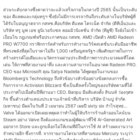
ส่วนระดับกลางซึ่งคาดว่าจะแล้วเสร็จภายในกลางปี 2565 นั้นเป็นระดับ
ของ ดีแทคและกลุ่มทรูฯ ซึ่งยังไม่มีการเจรจากันถึงระดับล่างในบริษัทผู้ที่
ได้รับใบอนุญาตจาก กสทช.คือบริษัท ดีแทค ไตรเน็ต จำกัด (ดีทีเอ็น)และ
บริษัท ทรู มูฟ เอช ยูนิเวอร์แซล คอมมิวนิเคชั่น จำกัด (ทียูซี) จึงยังไม่เข้า
เงื่อนไข กฎเกณฑ์หรือประกาศของ กสทช. AMD เปิดตัว AMD Radeon
PRO W7700 กราฟิกการ์ดสำหรับการทำงานเวิร์คสเตชั่นระดับมืออาชีพ
ที่ทรงพลังที่สุดในราคาไม่ถึง 1,000 เหรียญสหรัฐฯ เพิ่มศักยภาพในการ
สร้างสรรค์ไอเดียและนวัตกรรมผ่านประสิทธิภาพการประมวลผลที่โดด
เด่น ให้ภาพที่สวยงามน่าทึ่ง และความสามารถในอนาคต Radeon PRO.
CEO ของ Microsoft คุณ Satya Nadella ได้พูดคุยในงานของ
Bloomberg’s Technology ถึงหัวข้อบางหัวข้ออย่างข้อตกลงการซื้อ
กิจการจาก Activision Blizzard ซึ่งเป็นดีลครั้งใหญ่ของบริษัทตามที่ได้
ประกาศไปเมื่อต้นปีที่ผ่านมา CEO. Banpu มีมติแต่งตั้ง สินนท์ ว่องกุศล
กิจ ขึ้นดำรงตำแหน่งประธานเจ้าหน้าที่บริหาร บริษัท บ้านปู จำกัด
(มหาชน) มีผลในวันที่ 2 เมษายน 2567 เผยปี sixty six กำไรสุทธ…
Valve ได้ออกมาเปิดเผยเหตุผลว่าทำไมผู้ให้บริการร้านค้าออนไลน์บน
Steam อย่าง Valve ถึงต้องลบเกมของผู้พัฒนาที่ใช้ AI-Generated Art
ออกจาก Store และถูกบล็อกไม่ให้เกมที่มีในการใช้ AI สร้างผลงานวาง
จำหน่ายอีก ซึ่งการที่. จากรายงานไตรมาสที่สามของ Mercury ระบุว่า