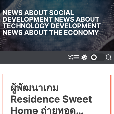
S
k
NEWS ABOUT SOCIAL
i
DEVELOPMENT NEWS ABOUT
p
TECHNOLOGY DEVELOPMENT
t
o
NEWS ABOUT THE ECONOMY
c
o
n
t
e
S
M
S
S
h
e
w
e
n
u
n
i
a
t
f
u
t
r
f
c
c
l
h
h
ผู้พัฒนาเกม
e
c
o
l
Residence Sweet
o
r
m
Home ถ่ายทอด
o