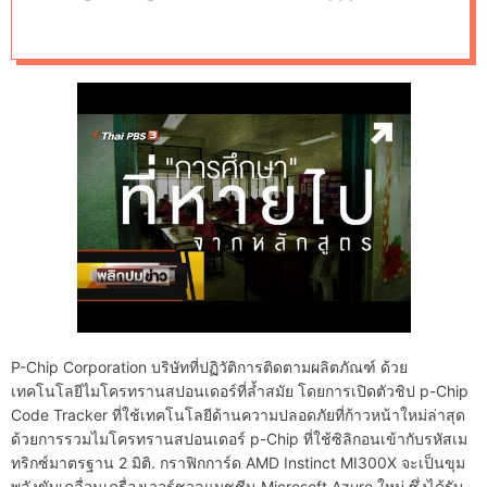
d
ประสบการณ์ ให้แก่
e
นักศึกษาภาพยนตร์
ดิจิทัล
P-Chip Corporation บริษัทที่ปฏิวัติการติดตามผลิตภัณฑ์ ด้วย
เทคโนโลยีไมโครทรานสปอนเดอร์ที่ล้ำสมัย โดยการเปิดตัวชิป p-Chip
Code Tracker ที่ใช้เทคโนโลยีด้านความปลอดภัยที่ก้าวหน้าใหม่ล่าสุด
ด้วยการรวมไมโครทรานสปอนเดอร์ p-Chip ที่ใช้ซิลิกอนเข้ากับรหัสเม
ทริกซ์มาตรฐาน 2 มิติ. กราฟิกการ์ด AMD Instinct MI300X จะเป็นขุม
พลังขับเคลื่อนเครื่องเวอร์ชวลแมชชีน Microsoft Azure ใหม่ ซึ่งได้รับ