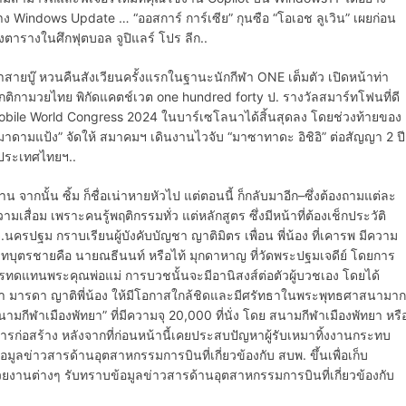
 Windows Update … “ออสการ์ การ์เซีย” กุนซือ “โอเอช ลูเวิน” เผยก่อน
ของตารางในศึกฟุตบอล จูปิแลร์ โปร ลีก..
ายบู๊ หวนคืนสังเวียนครั้งแรกในฐานะนักกีฬา ONE เต็มตัว เปิดหน้าท่า
ในกติกามวยไทย พิกัดแคตช์เวต one hundred forty ป. รางวัลสมาร์ทโฟนที่ดี
Mobile World Congress 2024 ในบาร์เซโลนาได้สิ้นสุดลง โดยช่วงท้ายของ
ามแป้ง” จัดให้ สมาคมฯ เดินงานไวจับ “มาซาทาดะ อิชิอิ” ต่อสัญญา 2 ปี
ประเทศไทยฯ..
าน จากนั้น ซิ้ม ก็ชื่อเน่าหายหัวไป แต่ตอนนี้ ก็กลับมาอีก–ซึ่งต้องถามแต่ละ
มเสื่อม เพราะคนรู้พฤติกรรมทั่ว แต่หลักสูตร ซึ่งมีหน้าที่ต้องเช็กประวัติ
รปฐม กราบเรียนผู้บังคับบัญชา ญาติมิตร เพื่อน พี่น้อง ที่เคารพ มีความ
บทบุตรชายคือ นายณธีนนท์ หรือไท้ มุกดาหาญ ที่วัดพระปฐมเจดีย์ โดยการ
ารทดแทนพระคุณพ่อแม่ การบวชนั้นจะมีอานิสงส์ต่อตัวผู้บวชเอง โดยได้
่อบิดา มารดา ญาติพี่น้อง ให้มีโอกาสใกล้ชิดและมีศรัทธาในพระพุทธศาสนามาก
มกีฬาเมืองพัทยา” ที่มีความจุ 20,000 ที่นั่ง โดย สนามกีฬาเมืองพัทยา หรื
ก่อสร้าง หลังจากที่ก่อนหน้านี้เคยประสบปัญหาผู้รับเหมาทิ้งงานกระทบ
ูลข่าวสารด้านอุตสาหกรรมการบินที่เกี่ยวข้องกับ สบพ. ขึ้นเพื่อเก็บ
งานต่างๆ รับทราบข้อมูลข่าวสารด้านอุตสาหกรรมการบินที่เกี่ยวข้องกับ