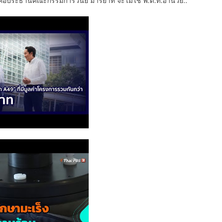
ก็คือประธานคณะกรรมการวินัย มารยาท จะไม่ใช้ พ.ต.ท.อำนวย..