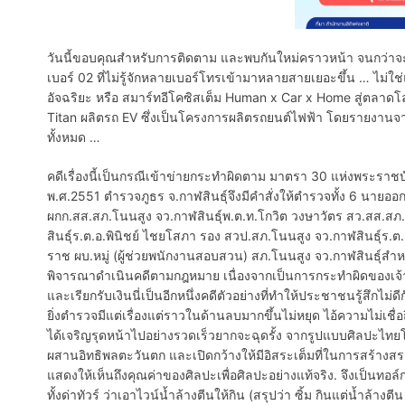
วันนี้ขอบคุณสำหรับการติดตาม และพบกันใหม่คราวหน้า จนกว่าจะถึงต
เบอร์ 02 ที่ไม่รู้จักหลายเบอร์โทรเข้ามาหลายสายเยอะขึ้น … ไม่ใช
อัจฉริยะ หรือ สมาร์ทอีโคซิสเต็ม Human x Car x Home สู่ตลาด
Titan ผลิตรถ​ EV ซึ่งเป็นโครงการผลิตรถยนต์ไฟฟ้า โดยรายงานจา
ทั้งหมด …
คดีเรื่องนี้เป็นกรณีเข้าข่ายกระทำผิดตาม มาตรา 30 แห่งพระร
พ.ศ.2551 ตำรวจภูธร จ.กาฬสินธุ์จึงมีคำสั่งให้ตำรวจทั้ง 6 นาย
ผกก.สส.สภ.โนนสูง จว.กาฬสินธุ์พ.ต.ท.โกวิต วงษาวัตร สว.สส.สภ.โ
สินธุ์ร.ต.อ.พินิชย์ ไชยโสภา รอง สวป.สภ.โนนสูง จว.กาฬสินธุ์ร.ต
ราช ผบ.หมู่ (ผู้ช่วยพนักงานสอบสวน) สภ.โนนสูง จว.กาฬสินธุ์สำ
พิจารณาดำเนินคดีตามกฎหมาย เนื่องจากเป็นการกระทำผิดของเจ้าหน้
และเรียกรับเงินนี่เป็นอีกหนึ่งคดีตัวอย่างที่ทำให้ประชาชนรู้สึกไม่
ยิ่งตำรวจมีแต่เรื่องแต่ราวในด้านลบมากขึ้นไม่หยุด ไอ้ความไม่เชื่อ
ได้เจริญรุดหน้าไปอย่างรวดเร็วยากจะฉุดรั้ง จากรูปแบบศิลปะไทยโบ
ผสานอิทธิพลตะวันตก และเปิดกว้างให้มีอิสระเต็มที่ในการสร้างสร
แสดงให้เห็นถึงคุณค่าของศิลปะเพื่อศิลปะอย่างแท้จริง. จึงเป็นทอล์
ทั้งด่าทัวร์ ว่าเอาไวน์น้ำล้างตีนให้กิน (สรุปว่า ซิ้ม กินแต่น้ำล้างต