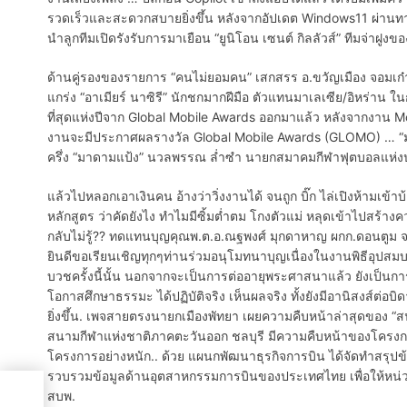
รวดเร็วและสะดวกสบายยิ่งขึ้น หลังจากอัปเดต Windows11 ผ่านทาง
นำลูกทีมเปิดรังรับการมาเยือน “ยูนิโอน เซนต์ กิลลัวส์” ทีมจ่าฝูง
ด้านคู่รองของรายการ “คนไม่ยอมคน” เสกสรร อ.ขวัญเมือง จอมเก๋าส
แกร่ง “อาเมียร์ นาซิรี” นักชกมากฝีมือ ตัวแทนมาเลเซีย/อิหร่าน 
ที่สุดแห่งปีจาก Global Mobile Awards ออกมาแล้ว หลังจากงาน 
งานจะมีประกาศผลรางวัล Global Mobile Awards (GLOMO) … “มาด
ครึ่ง “มาดามแป้ง” นวลพรรณ ล่ำซำ นายกสมาคมกีฬาฟุตบอลแห่ง
แล้วไปหลอกเอาเงินคน อ้างว่าวิ่งงานได้ จนถูก บิ๊ก ไล่เปิงห้ามเข้าบ้
หลักสูตร ว่าคัดยังไง ทำไมมีซิ้มต่ำตม โกงตัวแม่ หลุดเข้าไปสร้างควา
กลับไม่รู้?? ทดแทนบุญคุณพ.ต.อ.ณฐพงศ์ มุกดาหาญ ผกก.ดอนตูม จ.นค
ยินดีขอเรียนเชิญทุกๆท่านร่วมอนุโมทนาบุญเนื่องในงานพิธีอุปสม
บวชครั้งนี้นั้น นอกจากจะเป็นการต่ออายุพระศาสนาแล้ว ยังเป็นก
โอกาสศึกษาธรรมะ ได้ปฏิบัติจริง เห็นผลจริง ทั้งยังมีอานิสงส์ต
ยิ่งขึ้น. เพจสายตรงนายกเมืองพัทยา เผยความคืบหน้าล่าสุดของ “สนา
สนามกีฬาแห่งชาติภาคตะวันออก ชลบุรี มีความคืบหน้าของโครงการ
โครงการอย่างหนัก.. ด้วย แผนกพัฒนาธุรกิจการบิน ได้จัดทำสรุปข้อม
รวบรวมข้อมูลด้านอุตสาหกรรมการบินของประเทศไทย เพื่อให้หน่วย
สบพ.