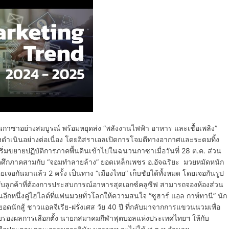
นกาซาอย่างสมบูรณ์ พร้อมหยุดส่ง “พลังงานไฟฟ้า อาหาร และเชื้อเพลิง”
ังดำเนินอย่างต่อเนื่อง โดยอิสราเอลเปิดการโจมตีทางอากาศและระดมทิ้ง
ริ่มขยายปฏิบัติการภาคพื้นดินเข้าไปในฉนวนกาซาเมื่อวันที่ 28 ต.ค. ส่วน
เปิดศึกภาคสามกับ “จอมทำลายล้าง” ยอดเหล็กเพชร อ.อัจฉริยะ มวยหมัดหนัก
ยเจอกันมาแล้ว 2 ครั้ง เป็นทาง “เมืองไทย” เก็บชัยได้ทั้งหมด โดยเจอกันรูป
ับลูกค้าที่ต้องการประสบการณ์อาหารสุดเอกซ์คลูซีฟ สามารถจองห้องส่วน
นอีกหนึ่งคู่ไฮไลต์ที่แฟนมวยทั่วโลกให้ความสนใจ “ซูฮาร์ แอล กาห์ทานี” นัก
ยอดนักสู้ ชาวแอลจีเรีย-ฝรั่งเศส วัย 40 ปี ที่กลับมาจากการแขวนนวมเพื่อ
บรองผลการเลือกตั้ง นายกสมาคมกีฬาฟุตบอลแห่งประเทศไทยฯ ให้กับ