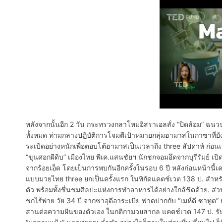
หลังจากนั้นอีก 2 วัน กระทรวงกลาโหมอิสราเอลสั่ง “ปิดล้อม” ฉนว
ทั้งหมด ท่ามกลางปฏิบัติการโจมตีเป้าหมายกลุ่มฮามาสในกาซาที่ย
ระเบิดอย่างหนักเพื่อตอบโต้ฮามาสเป็นเวลาถึง three สัปดาห์ ก่อนเ
“ขุนศอกผีดิบ” เมืองไทย พีเค.แสนชัยฯ นักชกจอมอึดจากบุรีรัมย์ 
จากร้อยเอ็ด โดยเป็นการพบกันอีกครั้งในรอบ 6 ปี หลังก่อนหน้านี้เค
แบบมวยไทย three ยกเป็นครั้งแรก ในพิกัดแคตช์เวต 138 ป. สำหร
ตัว พร้อมทั้งชื่นชมศิลปะแห่งการทำอาหารได้อย่างใกล้ชิดด้วย. ส่ว
ชกไร้พ่าย วัย 34 ปี จากซาอุดีอาระเบีย ฟาดปากกับ “เมห์ดี ซาทูต” 
สานต่อความฝันของตัวเอง ในกติกามวยสากล แคตช์เวต 147 ป. รั