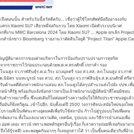
อนนั้น สำหรับวันนี้สวัสดีครับ… เชื่อว่าผู้ใช้โทรศัพท์มือถืออาจงงกับ
่แค่รถ Xiaomi SU7 เสียวหมี่จ่อกินรวบ โดย Xiaomi เปิดตัวระบบนิเวศ
โลกที่งาน MWC Barcelona 2024 โดย Xiaomi SU7 … Apple​ ยกเลิก Projec
กสำนักข่าว Bloomberg รายงานว่าตัดสินใจยุติ “Project Titan” Apple Ca
าชบัญญัติมาตรการของฝ่ายบริหารในการป้องกันปราบปรามการทุจริต
ออกจากราชการไว้ก่อนประกอบด้วยพ.ต.ท.ทรงศักดิ์ เกกาคำ รอง
นนสูง จว.กาฬสินธุ์ร.ต.อ.วีระ ม่วงมุลตรี รอง สว.สส. สภ.โนนสูง จว.กาฬ
.ต.นิมิตร นนทะบูรณ์ รอง สวป. สภ.โนนสูง จว.กาฬสินธุ์จ.ส.ต.มนศักดิ์ ศรีด
หรับด้านคดีดังกล่าวพนักงานสอบ สภ.โนนสูงได้สรุปสำนวนส่งไปยัง ปปช.เพื่
าที่รัฐ พร้อมกับแจ้งข้อกล่าวหาเป็นเจ้าพนักงานปฏิบัติหน้าที่โดยมิชอบ
ดีกับตำรวจมากขึ้น ซึ่งแต่เดิมก็ไม่ค่อยสร้างความมั่นใจให้กับประชาชนอยู่แล้ว
ถือมันก็ยิ่งทวีคูณ..เข้าไปอีก. นับตั้งแต่ปี 2500 วงการศิลปะสมัยใหม่ของไทย
ราณที่เป็นทัศนะทางอุดมคติเพื่อรับใช้สถาบัน ก้าวไปสู่รูปแบบใหม่ที่ผสม
รค์ผลงาน ทั้งในแง่แนวความคิด, เทคนิค, รูปแบบ และวิธีการนำเสนอเพื่อ
ก ออฟ เดอะ ทาวน์ เพราะพอหลักสูตรอื่นรู้เรื่อง ก็เล่าความถ่อยที่เจอกันมามา
ีน ถึงได้รู้รสดี) และพอพูดกันมากๆ ก็เลยถูกสาวไส้ ว่า เป็นซิ้มคนเดียวกับที่อ้าง