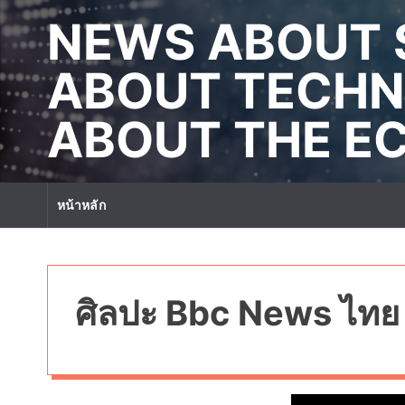
S
NEWS ABOUT 
k
i
p
ABOUT TECHN
t
o
ABOUT THE 
c
o
n
t
หน้าหลัก
e
n
t
ศิลปะ Bbc News ไทย