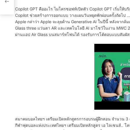
ยเชิง
Copilot GPT คืออะไร ไมโครซอฟท์เปิดตัว Copilot GPT เริ่มให้บร
Copilot ช่วยสร้างการออกแบบ วางแผนวันหยุดพักผ่อนครั้งถัดไป 
Apple กล่าว่า Apple จะลุยด้าน Generative AI ในปีนี้ หลังจาก
Glass three แว่นตา AR และเทคโนโลยี AI มาโชว์ในงาน MWC 20
ผ่านแอป Air Glass บนสมาร์ทโฟนได้ รองรับการโต้ตอบแบบสัมผั
สมาคมบอลไทยฯ เตรียมเปิดหลักสูตรการอบรมผู้ฝึกสอน จำนวน 3 ค
กีฬาฟุตบอลแห่งประเทศไทยฯ เตรียมเปิดหลักสูตร เอ ไลเซนส์..