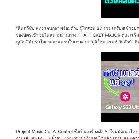
“สินทวีชัย หทัยรัตนกุล” พร้อมด้วย ผู้ฝึกสอน 23 ราย เตรียมเข้า
จองบัตรเข้าชมในสนามผ่านทาง THAI TICKET MAJOR คู่แรกเริ่มเว
ลูเวิน” ลุ้นรับโอกาสลงสนามในเกมดวล “ยูนิโอน เซนต์ กิลลัวส์” ทีมจ่
Project Music GenAI Control ซึ่งเป็นเครื่องมือ AI ใหม่พัฒนาโ
งานเสียงเพลง … ปลั๊กอิน Copilot เข้าถึงแอปได้แล้ว เตรียมเพิ่ม