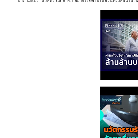
“มาดามแป้ง” นวลพรรณ ล่ำซำ อย่างไรก็ตามในส่วนที่เปลี่ยนไป 