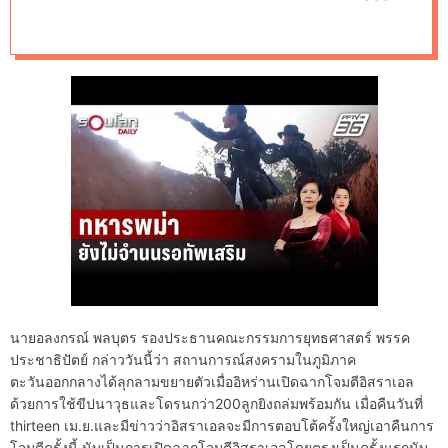
d
พฤศจิกายน 2566
e
สมาคมธนาคารไทย
นายอลงกรณ์ พลบุตร รองประธานคณะกรรมการยุทธศาสตร์ พรรค
ประชาธิปัตย์ กล่าววันนี้ว่า สถานการณ์สงครามในภูมิภาค
ตะวันออกกลางได้ลุกลามขยายตัวเมื่ออิหร่านเปิดฉากโจมตีอิสราเอล
ด้วยการใช้ขีปนาวุธและโดรนกว่า200ลูกยิงถล่มพร้อมกัน เมื่อคืนวันที่
thirteen เม.ย.และมีข่าวว่าอิสราเอลจะมีการตอบโต้ครั้งใหญ่เอาคืนการ
โจมตีครั้งนี้ นับเป็นการเปิดฉากโจมตีอิสราเอลโดยตรงเป็นครั้งแรกนับ