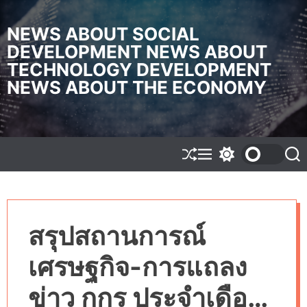
S
k
NEWS ABOUT SOCIAL
i
DEVELOPMENT NEWS ABOUT
p
TECHNOLOGY DEVELOPMENT
t
o
NEWS ABOUT THE ECONOMY
c
o
n
t
e
S
M
S
S
h
e
w
e
n
u
n
i
a
t
f
u
t
r
f
c
c
l
h
h
สรุปสถานการณ์
e
c
o
l
เศรษฐกิจ-การแถลง
o
r
m
ข่าว กกร ประจำเดือน
o