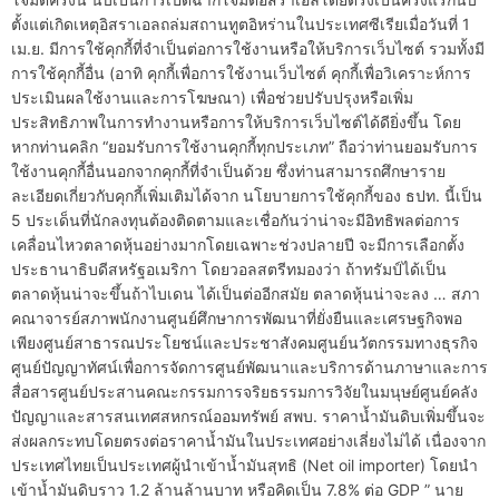
ตั้งแต่เกิดเหตุอิสราเอลถล่มสถานทูตอิหร่านในประเทศซีเรียเมื่อวันที่ 1
เม.ย. มีการใช้คุกกี้ที่จำเป็นต่อการใช้งานหรือให้บริการเว็บไซต์ รวมทั้งมี
การใช้คุกกี้อื่น (อาทิ คุกกี้เพื่อการใช้งานเว็บไซต์ คุกกี้เพื่อวิเคราะห์การ
ประเมินผลใช้งานและการโฆษณา) เพื่อช่วยปรับปรุงหรือเพิ่ม
ประสิทธิภาพในการทำงานหรือการให้บริการเว็บไซต์ได้ดียิ่งขึ้น โดย
หากท่านคลิก “ยอมรับการใช้งานคุกกี้ทุกประเภท” ถือว่าท่านยอมรับการ
ใช้งานคุกกี้อื่นนอกจากคุกกี้ที่จำเป็นด้วย ซึ่งท่านสามารถศึกษาราย
ละเอียดเกี่ยวกับคุกกี้เพิ่มเติมได้จาก นโยบายการใช้คุกกี้ของ ธปท. นี้เป็น
5 ประเด็นที่นักลงทุนต้องติดตามและเชื่อกันว่าน่าจะมีอิทธิพลต่อการ
เคลื่อนไหวตลาดหุ้นอย่างมากโดยเฉพาะช่วงปลายปี จะมีการเลือกตั้ง
ประธานาธิบดีสหรัฐอเมริกา โดยวอลสตรีทมองว่า ถ้าทรัมป์ได้เป็น
ตลาดหุ้นน่าจะขึ้นถ้าไบเดน ได้เป็นต่ออีกสมัย ตลาดหุ้นน่าจะลง … สภา
คณาจารย์สภาพนักงานศูนย์ศึกษาการพัฒนาที่ยั่งยืนและเศรษฐกิจพอ
เพียงศูนย์สาธารณประโยชน์และประชาสังคมศูนย์นวัตกรรมทางธุรกิจ
ศูนย์ปัญญาทัศน์เพื่อการจัดการศูนย์พัฒนาและบริการด้านภาษาและการ
สื่อสารศูนย์ประสานคณะกรรมการจริยธรรมการวิจัยในมนุษย์ศูนย์คลัง
ปัญญาและสารสนเทศสหกรณ์ออมทรัพย์ สพบ. ราคาน้ำมันดิบเพิ่มขึ้นจะ
ส่งผลกระทบโดยตรงต่อราคาน้ำมันในประเทศอย่างเลี่ยงไม่ได้ เนื่องจาก
ประเทศไทยเป็นประเทศผู้นำเข้าน้ำมันสุทธิ (Net oil importer) โดยนำ
เข้าน้ำมันดิบราว 1.2 ล้านล้านบาท หรือคิดเป็น 7.8% ต่อ GDP ” นาย