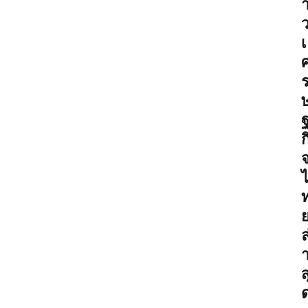
เ
ก
ล
ส