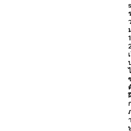
s
เ
ต
ฝ