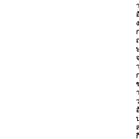
อ
ข
อ
ก