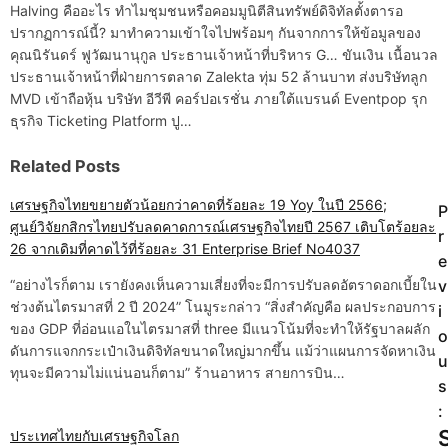
Halving คืออะไร ทำไมชุมชนหรือคอมมูนิตีสินทรัพย์ดิจิทัลตั้งตารอ
ปรากฏการณ์นี้? มาทำความเข้าใจไปพร้อมๆ กันจากการให้ข้อมูลของ
คุณนิรันดร์ ฟูวัฒนานุกูล ประธานเจ้าหน้าที่บริหาร G… ขันเงิน เนื้อนวล
ประธานเจ้าหน้าที่ฝ่ายการตลาด Zalekta ทุ่ม 52 ล้านบาท ส่งบริษัทลูก
MVD เข้าถือหุ้น บริษัท อีวีพี คอร์ปอเรชั่น ภายใต้แบรนด์ Eventpop รุก
ธุรกิจ Ticketing Platform ปู…
Related Posts
เศรษฐกิจไทยขยายตัวน้อยกว่าคาดที่ร้อยละ 19 Yoy ในปี 2566;
P
P
ศูนย์วิจัยกสิกรไทยปรับลดคาดการณ์เศรษฐกิจไทยปี 2567 เติบโตร้อยละ
r
o
26 จากเดิมที่คาดไว้ที่ร้อยละ 31 Enterprise Brief No4037
e
“อย่างไรก็ตาม เรายังคงเห็นความเสี่ยงที่จะมีการปรับลดอัตราดอกเบี้ยใน
v
s
ช่วงต้นไตรมาสที่ 2 ปี 2024” โนมูระกล่าว “สิ่งสำคัญคือ ผลประกอบการ
i
t
ของ GDP ที่อ่อนแอในไตรมาสที่ three มีแนวโน้มที่จะทำให้รัฐบาลผลัก
o
ดันการแจกกระเป๋าเงินดิจิทัลขนาดใหญ่มากขึ้น แม้ว่าแผนการจัดหาเงิน
u
n
ทุนจะมีความไม่แน่นอนก็ตาม” ร้านอาหาร สายการบิน…
s
a
:
ประเทศไทยกับเศรษฐกิจโลก
v