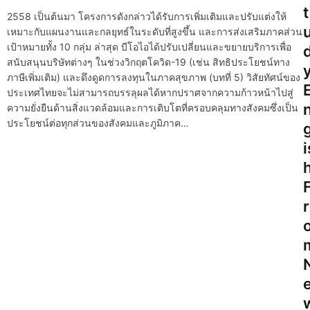
t
2558 เป็นต้นมา โครงการดังกล่าวได้รับการเพิ่มเติมและปรับแต่งให้
i
เหมาะกับแผนงานและกลยุทธ์ในระดับที่สูงขึ้น และการส่งเสริมภาคส่วน
g
เป้าหมายทั้ง 10 กลุ่ม ล่าสุด บีโอไอได้ปรับเปลี่ยนและขยายบริการเพื่อ
สนับสนุนบริษัทต่างๆ ในช่วงวิกฤตโควิด-19 (เช่น สิทธิประโยชน์ทาง
a
ภาษีเพิ่มเติม) และดึงดูดการลงทุนในภาคสุขภาพ (บทที่ 5) วิสัยทัศน์ของ
ประเทศไทยจะไม่สามารถบรรลุผลได้หากปราศจากความก้าวหน้าไปสู่
t
ความยั่งยืนด้านสิ่งแวดล้อมและการเติบโตที่ครอบคลุมทางสังคมซึ่งเป็น
ประโยชน์ต่อทุกส่วนของสังคมและภูมิภาค…
i
g
i
o
n
r