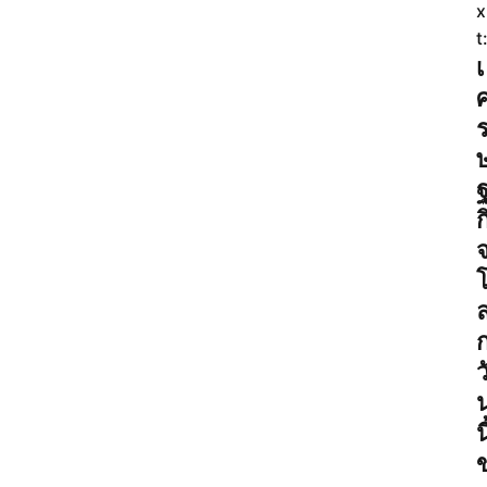
x
t
เ
ก
ว
นี
ข