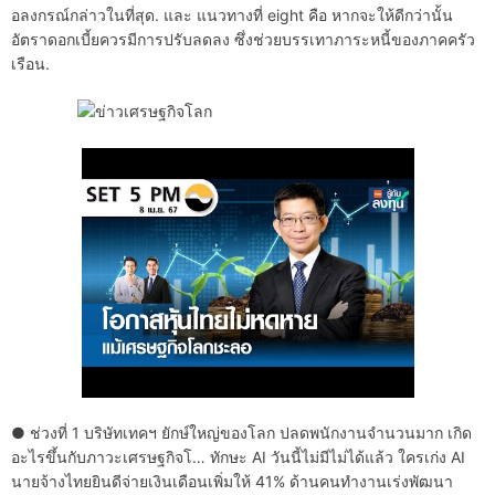
อลงกรณ์กล่าวในที่สุด. และ แนวทางที่ eight คือ หากจะให้ดีกว่านั้น
อัตราดอกเบี้ยควรมีการปรับลดลง ซึ่งช่วยบรรเทาภาระหนี้ของภาคครัว
เรือน.
● ช่วงที่ 1 บริษัทเทคฯ ยักษ์ใหญ่ของโลก ปลดพนักงานจำนวนมาก เกิด
อะไรขึ้นกับภาวะเศรษฐกิจโ… ทักษะ AI วันนี้ไม่มีไม่ได้แล้ว ใครเก่ง AI
นายจ้างไทยยินดีจ่ายเงินเดือนเพิ่มให้ 41% ด้านคนทำงานเร่งพัฒนา