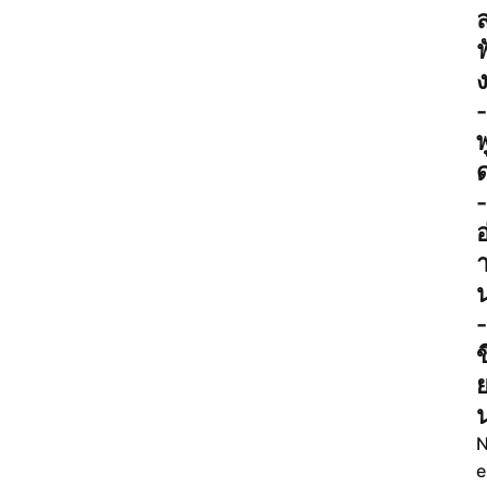
ฟ
-
พ
-
อ
-
ข
e