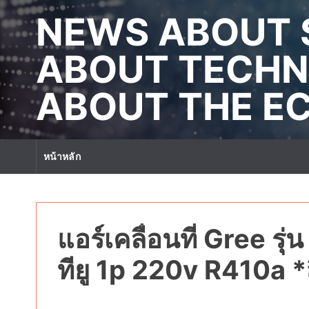
S
NEWS ABOUT 
k
i
p
ABOUT TECHN
t
o
ABOUT THE 
c
o
n
t
หน้าหลัก
e
n
t
แอร์เคลื่อนที่ Gree ร
ทียู 1p 220v R410a *