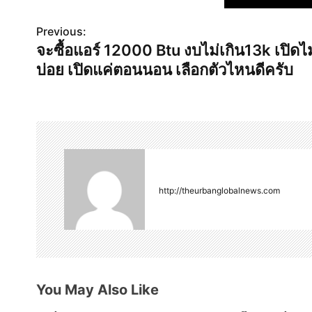
Previous:
P
จะซื้อแอร์ 12000 Btu งบไม่เกิน13k เปิดไม
o
บ่อย เปิดแค่ตอนนอน เลือกตัวไหนดีครับ
s
t
n
a
v
http://theurbanglobalnews.com
i
g
a
You May Also Like
t