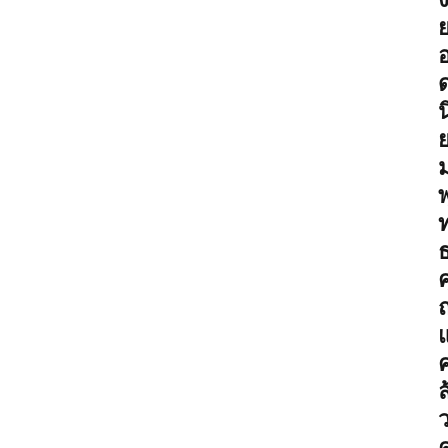
น
พ
ค
ล