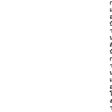
อ
บ
น
อ