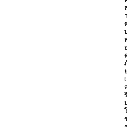
ภ
เ
ร