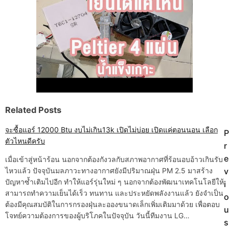
Related Posts
จะซื้อแอร์ 12000 Btu งบไม่เกิน13k เปิดไม่บ่อย เปิดแค่ตอนนอน เลือก
P
P
ตัวไหนดีครับ
r
o
e
เมื่อเข้าสู่หน้าร้อน นอกจากต้องกังวลกับสภาพอากาศที่ร้อนอบอ้าวเกินรับ
ไหวแล้ว ปัจจุบันมลภาวะทางอากาศยังมีปริมาณฝุ่น PM 2.5 มาสร้าง
v
s
ปัญหาซ้ำเติมไปอีก ทำให้แอร์รุ่นใหม่ ๆ นอกจากต้องพัฒนาเทคโนโลยีให้
i
t
สามารถทำความเย็นได้เร็ว ทนทาน และประหยัดพลังงานแล้ว ยังจำเป็น
o
ต้องมีคุณสมบัติในการกรองฝุ่นละอองขนาดเล็กเพิ่มเติมมาด้วย เพื่อตอบ
u
n
โจทย์ความต้องการของผู้บริโภคในปัจจุบัน วันนี้ทีมงาน LG…
s