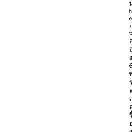
e
x
t
ส
เ
รื