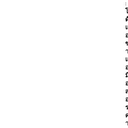
a
:
v
ด
i
g
อ
a
t
i
อ
ม
o
n
า