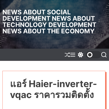
S
k
NEWS ABOUT SOCIAL
i
DEVELOPMENT NEWS ABOUT
p
TECHNOLOGY DEVELOPMENT
t
o
NEWS ABOUT THE ECONOMY
c
o
n
t
e
S
M
S
S
h
e
w
e
n
u
n
i
a
t
f
u
t
r
f
c
c
l
h
h
แอร์ Haier-inverter-
e
c
o
l
vqac ราคารวมติดตั้ง
o
r
m
o