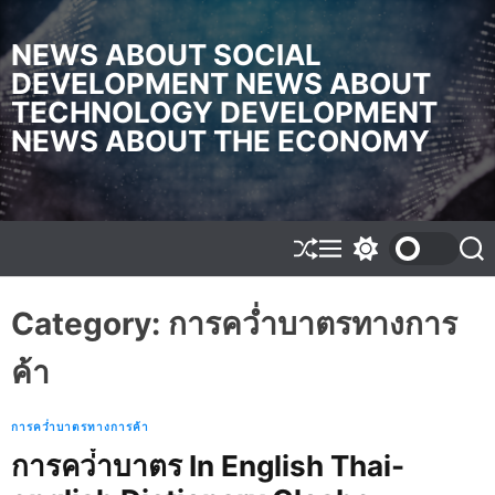
S
k
NEWS ABOUT SOCIAL
i
DEVELOPMENT NEWS ABOUT
p
TECHNOLOGY DEVELOPMENT
t
o
NEWS ABOUT THE ECONOMY
c
o
n
t
e
S
M
S
S
h
e
w
e
n
u
n
i
a
t
f
u
t
r
Category:
การคว่ำบาตรทางการ
f
c
c
l
h
h
ค้า
e
c
o
l
o
การคว่ำบาตรทางการค้า
r
การคว่ําบาตร In English Thai-
m
o