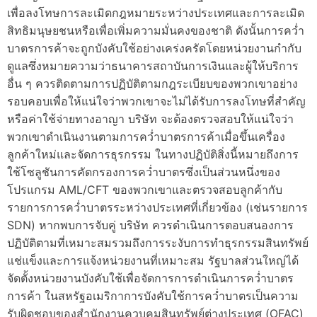
เพื่อลงโทษการละเมิดกฎหมายระหว่างประเทศและการละเมิด
สิทธิมนุษยชนหรือเพื่อเพิ่มความมั่นคงของชาติ ดังนั้นการคว่ำ
บาตรการค้าจะถูกบังคับใช้อย่างเคร่งครัดโดยหน่วยงานกำกับ
ดูแลซึ่งหมายความว่าธนาคารสถาบันการเงินและผู้ให้บริการ
อื่น ๆ ควรติดตามการปฏิบัติตามกฎระเบียบของพวกเขาอย่าง
รอบคอบเพื่อให้แน่ใจว่าพวกเขาจะไม่ได้รับการลงโทษที่สำคัญ
หรือค่าใช้จ่ายทางอาญา บริษัท จะต้องตรวจสอบให้แน่ใจว่า
พวกเขาดำเนินงานตามการคว่ำบาตรการค้าเมื่อขึ้นเครื่อง
ลูกค้าใหม่และจัดการธุรกรรม ในทางปฏิบัติสิ่งนี้หมายถึงการ
ใช้โซลูชันการคัดกรองการคว่ำบาตรซึ่งเป็นส่วนหนึ่งของ
โปรแกรม AML/CFT ของพวกเขาและตรวจสอบลูกค้ากับ
รายการการคว่ำบาตรระหว่างประเทศที่เกี่ยวข้อง (เช่นรายการ
SDN) หากพบการจับคู่ บริษัท ควรดำเนินการตอบสนองการ
ปฏิบัติตามที่เหมาะสมรวมถึงการระงับการทำธุรกรรมสินทรัพย์
แช่แข็งและการแจ้งหน่วยงานที่เหมาะสม รัฐบาลส่วนใหญ่ได้
จัดตั้งหน่วยงานบังคับใช้เพื่อจัดการการดำเนินการคว่ำบาตร
การค้า ในสหรัฐอเมริกาการบังคับใช้การคว่ำบาตรเป็นความ
รับผิดชอบของสำนักงานควบคุมสินทรัพย์ต่างประเทศ (OFAC)