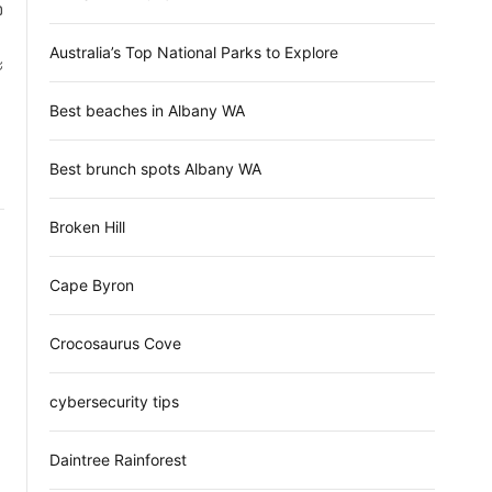
จ
d
e
Australia’s Top National Parks to Explore
ะ
Best beaches in Albany WA
Best brunch spots Albany WA
Broken Hill
Cape Byron
Crocosaurus Cove
cybersecurity tips
Daintree Rainforest