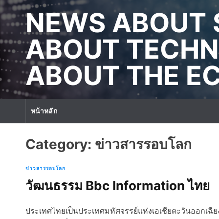
S
NEWS ABOUT 
k
i
p
ABOUT TECHN
t
o
ABOUT THE 
c
o
n
t
หน้าหลัก
e
n
t
Category:
ข่าวสารรอบโลก
ข่าวสารรอบโลก
วัฒนธรรม Bbc Information ไทย
ประเทศไทยเป็นประเทศมหัศจรรย์แห่งเอเชียตะวันออกเฉียงใต้