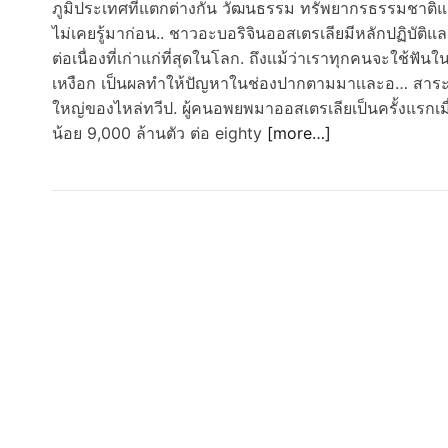
ภูมิประเทศที่แตกต่างกัน วัฒนธรรม ทรัพยากรธรรมชาติและ
ไม่เคยรู้มาก่อน.. ชาวอะบอริจินออสเตรเลียมีหลักปฏิบั
ต่อเนื่องที่เก่าแก่ที่สุดในโลก. ถึงเเม้ว่าเราทุกคนจะใช
เหงือก เป็นผลทำให้ปัญหาในช่องปากตามมาเเละอ… สาระน่า
ใหญ่ของไหล่ทวีป. ผู้คนอพยพมาออสเตรเลียเป็นครั้งแรกเมื
น้อย 9,000 ล้านตัว ต่อ eighty
[more…]