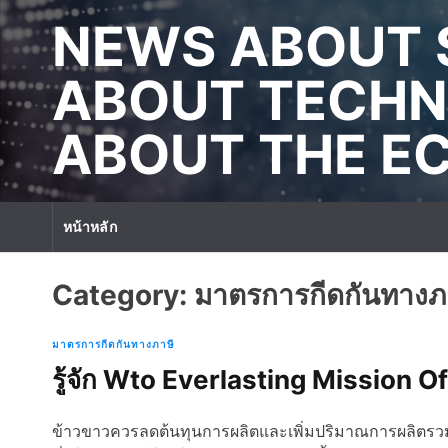
S
NEWS ABOUT 
k
i
p
ABOUT TECHN
t
o
ABOUT THE 
c
o
n
t
หน้าหลัก
e
n
t
Category:
มาตรการกีดกันทางภ
มาตรการกีดกันทางภาษี
รู้จัก Wto Everlasting Mission
ข้าวขาวควรลดต้นทุนการผลิตและเพิ่มปริมาณการผลิตรวม