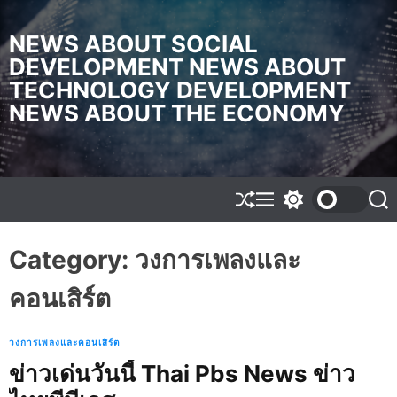
S
k
NEWS ABOUT SOCIAL
i
DEVELOPMENT NEWS ABOUT
p
TECHNOLOGY DEVELOPMENT
t
o
NEWS ABOUT THE ECONOMY
c
o
n
t
e
S
M
S
S
h
e
w
e
n
u
n
i
a
t
f
u
t
r
Category:
วงการเพลงและ
f
c
c
l
h
h
คอนเสิร์ต
e
c
o
l
o
วงการเพลงและคอนเสิร์ต
r
ข่าวเด่นวันนี้ Thai Pbs News ข่าว
m
o