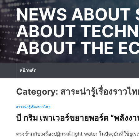
S
NEWS ABOUT 
k
i
p
ABOUT TECHN
t
o
ABOUT THE 
c
o
n
t
หน้าหลัก
e
n
t
Category:
สาระน่ารู้เรื่องราวไท
สาระน่ารู้เรื่องราวไทย
บี กริม เพาเวอร์ขยายพอร์ต “พลังงา
ตรงข้ามกับเครื่องปฏิกรณ์ light water ในปัจจุบันที่ใช้ยู