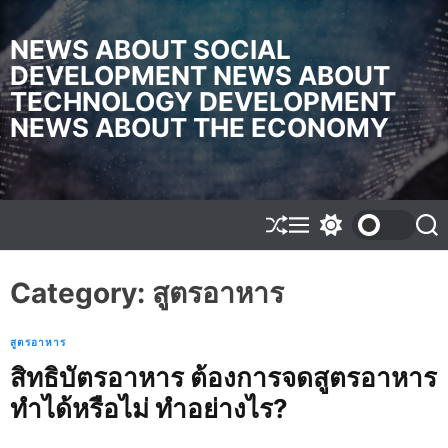
S
k
NEWS ABOUT SOCIAL
i
DEVELOPMENT NEWS ABOUT
p
TECHNOLOGY DEVELOPMENT
t
o
NEWS ABOUT THE ECONOMY
c
o
n
t
e
S
M
S
S
h
e
w
e
n
u
n
i
a
t
f
u
t
r
Category:
สูตรอาหาร
f
c
c
l
h
h
e
c
สูตรอาหาร
o
l
สิทธิบัตรอาหาร ต้องการจดสูตรอาหาร
o
ทำได้หรือไม่ ทำอย่างไร?
r
m
o