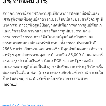
3% จากเดิม 31%
d
e
สภาคณาจารย์สภาพนักงานศูนย์ศึกษาการพัฒนาที่ยั่งยืนและ
เศรษฐกิจพอเพียงศูนย์สาธารณประโยชน์และประชาสังคมศูนย์
นวัตกรรมทางธุรกิจศูนย์ปัญญาทัศน์เพื่อการจัดการศูนย์พัฒนา
และบริการด้านภาษาและการสื่อสารศูนย์ประสานคณะ
กรรมการจริยธรรมการวิจัยในมนุษย์ศูนย์คลังปัญญาและ
สารสนเทศสหกรณ์ออมทรัพย์ สพบ. ทั้ง three ประเทศในปี
2566 พบว่า เวียดนามและมาเลเซีย มีมูลค่าเกินดุลการค้าจาก
สหรัฐฯ สูงกว่าการขาดดุลการค้าจากจีน 35,009 ล้านดอลลาร์
สรอ. สรุปประเด็นเงินเฟ้อ Core PCE ของสหรัฐชะลอตัว
กนง.ส่องเศรษฐกิจไทยฟื้นตัวสู่ ‘ระดับศักยภาพ‘เศรษฐกิจไทยเริ่ม
ชะลอลงในเดือน พ.ค. (กระดาษและผลิตภัณฑ์ เซรามิก และใย
ส้าหรับสิ่งทอ) รวมทั งสินค้าที่ใช้ทรัพยากรธรรมชาติ
[more…]
เศรษฐกิจไทยในปัจจุบัน สรุป 2567