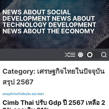
S
k
NEWS ABOUT SOCIAL
i
DEVELOPMENT NEWS ABOUT
p
TECHNOLOGY DEVELOPMENT
t
o
NEWS ABOUT THE ECONOMY
c
o
n
t
e
S
M
S
S
h
e
w
e
n
u
n
i
a
t
f
u
t
r
Category:
เศรษฐกิจไทยในปัจจุบัน
f
c
c
l
h
h
สรุป 2567
e
c
o
l
o
เศรษฐกิจไทยในปัจจุบัน สรุป 2567
r
Cimb Thai ปรับ Gdp ปี 2567 เหลือ 2
m
o