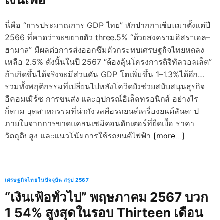
นี่คือ “การประมาณการ GDP ไทย” หักปากกาเซียนมาตั้งแต่ปี
2566 ที่คาดว่าจะขยายตัว three.5% “ด้วยสงครามอิสราเอล–
ฮามาส” มีผลต่อการส่งออกซึมตัวกระทบเศรษฐกิจไทยหดลง
เหลือ 2.5% ดังนั้นในปี 2567 “ต้องลุ้นโครงการดิจิทัลวอลเล็ต”
ถ้าเกิดขึ้นได้จริงจะมีส่วนดัน GDP โตเพิ่มขึ้น 1–1.3%ได้อีก…
รวมทั้งพฤติกรรมที่เปลี่ยนไปหลังโควิดยังช่วยสนับสนุนธุรกิจ
อีคอมเมิร์ซ การขนส่ง และอุปกรณ์อิเล็คทรอนิกส์ อย่างไร
ก็ตาม อุตสาหกรรมที่น่ากังวลคือรถยนต์เครื่องยนต์สันดาป
ภายในจากการขาดแคลนเซมิคอนดักเตอร์ที่ยืดเยื้อ ราคา
วัตถุดิบสูง และแนวโน้มการใช้รถยนต์ไฟฟ้า
[more…]
เศรษฐกิจไทยในปัจจุบัน สรุป 2567
“เงินเฟ้อทั่วไป” พฤษภาคม 2567 บวก
1 54% สูงสุดในรอบ Thirteen เดือน