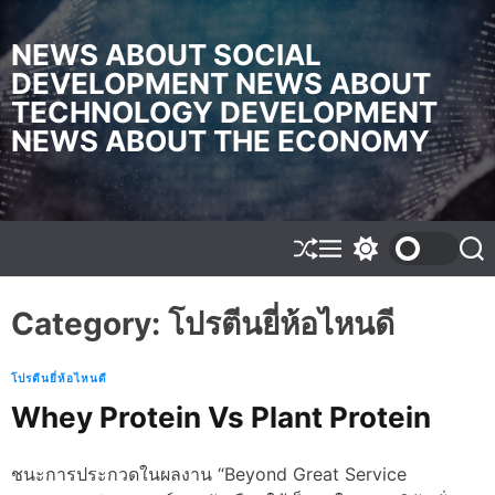
S
k
NEWS ABOUT SOCIAL
i
DEVELOPMENT NEWS ABOUT
p
TECHNOLOGY DEVELOPMENT
t
o
NEWS ABOUT THE ECONOMY
c
o
n
t
e
S
M
S
S
h
e
w
e
n
u
n
i
a
t
f
u
t
r
Category:
โปรตีนยี่ห้อไหนดี
f
c
c
l
h
h
e
c
โปรตีนยี่ห้อไหนดี
o
l
Whey Protein Vs Plant Protein
o
r
m
ชนะการประกวดในผลงาน “Beyond Great Service
o