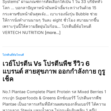
Systems” ผ่านเกณฑ์การคัดเลือกให้เป็น 1 ใน 33 บริษัททั่ว
d
e
โลก … บอกลาปัญหาหน้ามันหน้าเยิ้มระหว่างวันด้วย 15
กระดาษซับหน้ามันสุดเจ๋ง… เบาะรองนั่งรุ่น Bubble ช่วย
ให้การนั่งทำงานนานๆ วันละ eight ชั่วโมง สบายมากขึ้น
เพราะรุ่นนี้ให้ความยืดยุ่นไม่ร้อน… โปรตีนยี่ห้อไหนดี
VERTECH NUTRITION
[more…]
โปรตีนยี่ห้อไหนดี
เวย์โปรตีน Vs โปรตีนพืช รีวิว 6
แบรนด์ สายสุขภาพ ออกกำลังกาย กูรู
เช็ค
No.1 Plantae Complete Plant Protein รส Mixed Berries 1
กระปุก Superfoods & Greens มิกซ์เบอร์รี โปรตีนจากพืช
Plantae เป็นอาหารเสริมที่มีส่วนผสมของกลิ่นเบอร์รี ได้ความ
หวานจาก Stevia แทนน้ำตาล ไม่กระตุ้นอินซูลิน 1 สกู๊ป