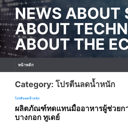
S
NEWS ABOUT 
k
i
p
ABOUT TECHN
t
o
ABOUT THE 
c
o
n
t
หน้าหลัก
e
n
t
Category:
โปรตีนลดน้ำหนัก
โปรตีนลดน้ำหนัก
ผลิตภัณฑ์ทดแทนมื้ออาหารผู้ช่วยก
บางกอก ทูเดย์