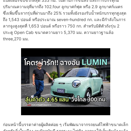
แบตเตอรี่ขับขี่ไกลสุด 333 กม. ในด้านการขนส่ง และการบรรทุกมี
ปริมาณความจุที่มากถึง 102.four ลูกบาศก์ฟุต หรือ 2.9 ลูกบาศก์เมตร
ซึ่งเพิ่มขึ้นจากรุ่นที่ผ่านมาถึง 25% รวมทั้งยังรองรับน้ำหนักบรรทุกสูงสุด
ถึง 1,543 ปอนด์ หรือประมาณ seven-hundred กก. และมีกำลังในการ
ลากจูงสูงสุดที่ 1,653 ปอนด์ หรือราว 750 กก. สำหรับมิติตัวถังรุ่น 2
ประตู Open Cab ขนาดความยาว 5,370 มม. ความยาวฐานล้อ
three,270 มม.
ก่อนหน้านี้บรรดาค่ายผู้ผลิตค่อย ๆ เริ่มพัฒนาจากรถยนต์ไฟฟ้าขนาดเล็ก
สำหรับวิ่งในเมือง จนปัจจุบันมี รถกระบะไฟฟ้า ออกมาให้เห็นกันบ้างแล้ว