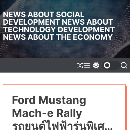
S
k
NEWS ABOUT SOCIAL
i
DEVELOPMENT NEWS ABOUT
p
TECHNOLOGY DEVELOPMENT
t
o
NEWS ABOUT THE ECONOMY
c
o
n
t
e
S
M
S
S
h
e
w
e
n
u
n
i
a
t
f
u
t
r
f
c
c
l
h
h
Ford Mustang
e
c
o
l
Mach-e Rally
o
r
m
รถยนต์ไฟฟ้ารุ่นพิเศษ
o