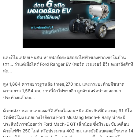
และก็ไม่แปลกเช่นกัน หากฟอร์ดจะผลิตรถไฟฟ้าของพวกเขาในบ้าน
เรา… ว่าแต่เมื่อไหร่ Ford Ranger EV (ฟอร์ด เรนเจอร์ อีวี) จะมาถึงสักที
ล่ะ…
สูง 1,884 ความยาวฐานล้อ three,270 มม. และกระบะท้ายมีขนาด
ความยาว 1,584 มม. งานนี้ถ้าไม่ขายอีก ลูกค้าฟอร์ดน่าจะออกมา
ประท้วงแล้วล่ะ…
ด้วยพลังงานจากแบตเตอรี่ลิเธียมไอออนชนิดเดียวกันที่มีความจุ 91 กิโล
วัตต์ชั่วโมง แต่อย่างไรก็ตาม Ford Mustang Mach-E Rally น่าจะมี
ประสิทธิภาพน้อยกว่า Ford Mach-E GT เล็กน้อย ซึ่งมีระยะขับเคลื่อน
ด้วยไฟฟ้า 250 ไมล์ หรือประมาณ 402 กม. และยังมีแบตเตอรี่ขนาด 14