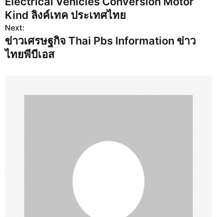
Electrical Vehicles Conversion Motor
s
Kind ลิงค์เทค ประเทศไทย
Next:
t
ข่าวเศรษฐกิจ Thai Pbs Information ข่าว
n
ไทยพีบีเอส
a
v
i
g
a
t
i
o
n