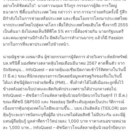
อย่างใกล้ชิดต่อไป”. นางสาวนฤมล จิวังกูร กรรมการผู้จัด การใหญ่
ธนาคาร ซิตี้แบงก์ประเทศ ไทย กล่าวว่า จาก การมาร่วมทริปครั้งนี้ รู้สึก
มีกำลังใจในการช่วยเหลือประเทศ และเชื่อมโยงจากโลกมาประเทศไทย
จากประเทศไทยไปสู่ตลาดโลก เพื่อให้ประเทศไทยเติบโต ซึ่งจากปี 2555
เป็นต้นมา ยังไม่เคยเห็นจีดีพีโต 5% คราวนี้ต้องช่วยกัน นายกรัฐมนตรี
และคณะทุกท่านมีกำลังใจ มีพลังในการทำงานมากๆ แล้วก็มี Passion
มากในการที่จะพาประเทศไปข้างหน้า.
นายณัฐชาต เมฆมาสิน ผู้ช่วยกรรมการผู้จัดการ ฝ่ายวิเคราะห์หลักทรัพย์
บล.ทรีนีตี้ มองทิศทางตลาดหุ้นไทยเดือนมีนาคม 2567 คาดฟื้นตัว จาก
ปัจจัยหนุน… InfoQuest – ตลาดหุ้นเอเชียเปิดภาคเช้าไร้ทิศทางในวันนี้
(1 มี.ค.) ขณะที่นักลงทุนรอการเปิดเผยข้อมูลเศรษฐกิจของจีนในวันนี้
ได้แก่ ดัชนีผู้จัดการฝ่ายจัดซื้อ (PMI)… ซึ่งถ้าทำได้ไม่ดีเมืองจะถูกทิ้งไว้
ข้างหลังอย่างเจ็บปวดและติดกับดักประเทศรายได้ปานกลางต่อไป.
InfoQuest – ดัชนีดาวโจนส์ตลาดหุ้นนิวยอร์กปิดบวกในวันศุกร์ (1 มี.ค.)
ขณะที่ดัชนี S&P500 และ Nasdaq ปิดที่ระดับสูงสุดเป็นประวัติการณ์
เนื่องจากหุ้นกลุ่มเทคโนโลยีทะยานขึ้น… บมจ.เงินติดล้อ (TIDLOR) ออก
หุ้นกู้ระยะยาวชนิดระบุชื่อผู้ถือ ประเภทไม่ด้อยสิทธิ ไม่มีประกัน และมีผู้
แทนผู้ถือหุ้นกู้ มูลค่าที่ตราไว้หน่วยละ 1,000 บาท ราคาเสนอขายหน่วย
ละ 1,000 บาท… InfoQuest – ดัชนีดาวโจนส์ตลาดหุ้นนิวยอร์กปิดบวก