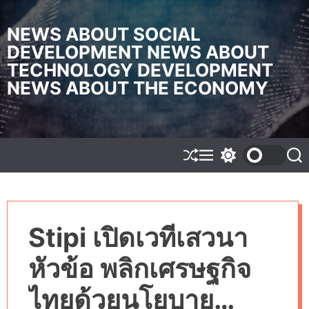
S
k
NEWS ABOUT SOCIAL
i
DEVELOPMENT NEWS ABOUT
p
TECHNOLOGY DEVELOPMENT
t
o
NEWS ABOUT THE ECONOMY
c
o
n
t
e
S
M
S
S
h
e
w
e
n
u
n
i
a
t
f
u
t
r
f
c
c
l
h
h
Stipi เปิดเวทีเสวนา
e
c
o
l
หัวข้อ พลิกเศรษฐกิจ
o
r
m
ไทยด้วยนโยบาย
o