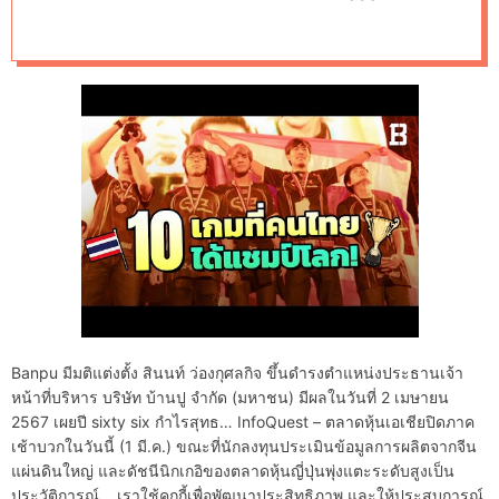
d
อุตสาหกรรมใหม่ :
e
Debate, Design
And Details มุ่ง
พัฒนาศักยภาพของ
บุคลากร ด้านการวิจัย
เชิงนโยบาย
วิทยาศาสตร์
เทคโนโลยีและ
Banpu มีมติแต่งตั้ง สินนท์ ว่องกุศลกิจ ขึ้นดำรงตำแหน่งประธานเจ้า
หน้าที่บริหาร บริษัท บ้านปู จำกัด (มหาชน) มีผลในวันที่ 2 เมษายน
นวัตกรรมของประเทศ
2567 เผยปี sixty six กำไรสุทธ… InfoQuest – ตลาดหุ้นเอเชียปิดภาค
เช้าบวกในวันนี้ (1 มี.ค.) ขณะที่นักลงทุนประเมินข้อมูลการผลิตจากจีน
แผ่นดินใหญ่ และดัชนีนิกเกอิของตลาดหุ้นญี่ปุ่นพุ่งแตะระดับสูงเป็น
ประวัติการณ์… เราใช้คุกกี้เพื่อพัฒนาประสิทธิภาพ และให้ประสบการณ์