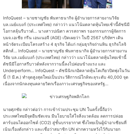
InfoQuest – นายชาญชัย พันทาธนากิจ ผู้อำนวยการสายงานวิจัย
บล.เมย์แบงก์ (ประเทศไทย) กล่าวว่า แนวโน้มตลาดหุ้นไทยเช้านี้ดัชนีมี
โอกาสลุ้นรีบาวด์… นางสาวปณิตา ควรสถาพร รองกรรมการผู้จัดการ
บมจ.เอเชีย กรีน เอนเนอจี (AGE) เปิดเผยว่า ในปี 2567 บริษัทฯ เดิน
หน้าจัดระเบียบโครงสร้าง 4 ธุรกิจ ได้แก่ กลุ่มธุรกิจถ่านหิน ธุรกิจโลจิ
สติกส์… InfoQuest – นายชาญชัย พันทาธนากิจ ผู้อำนวยการสายงาน
วิจัย บล.เมย์แบงก์ (ประเทศไทย) กล่าวว่า แนวโน้มตลาดหุ้นไทยเช้านี้
ดัชนีมีโอกาสรีบาวด์หลังจากวานนี้ลงไปค่อนข้างแรง และ
Underperform… InfoQuest – ดัชนีนิกเกอิตลาดหุ้นโตเกียวปิดพุ่งในวัน
นี้ (1 มี.ค.) ทำจุดสูงสุดใหม่เป็นประวัติการณ์ใกล้ทะลุระดับ 40,000 จุด
เนื่องจากนักลงทุนคลายวิตกเรื่องภาวะเศรษฐกิจของสหรัฐ…
นายศุภชัย กล่าวต่อว่า การเข้าร่วมประชุม UN ในครั้งนี้ถือว่า
ประเทศไทยมีจุดยืนชัดเจน มีนโยบายใส่ใจสิ่งแวดล้อม ลดการปล่อย
คาร์บอนไดออกไซด์ (CO2) สู่ชั้นบรรยากาศ ซึ่งไทยเป็นผู้นำอาเซียนที่
เน้นเรื่องดังกล่าว และเชื่อว่าสมาชิก UN ฝากความหวังไว้กับนายก