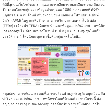
ที่ดีที่สุดบนเว็บไซต์ของเรา คุณสามารถศึกษารายละเอียดความเป็นส่วน
ตัว ตามนโยบายคุ้มครองข้อมูลส่วนบุคคล ได้ที่นี่. นายสมศักดิ์ ศิริชัย
นฤมิตร ประธานเจ้าหน้าที่บริหาร บริษัท แอสเซท โปร แมเนจเม้นท์
จำกัด (APM) ในฐานะที่ปรึกษาทางการเงิน บมจ.เทอร์ราไบท์ พลัส
(TERA) เตรียมนำ TERA เดินสายนำเสนอข้อมูล… InfoQuest – ดัชนีนิก
เกอิตลาดหุ้นโตเกียวเปิดบวกในวันนี้ (1 มี.ค.) แตะระดับสูงสุดใหม่เป็น
ประวัติการณ์ โดยนักลงทุนเข้าซื้อหุ้นกลุ่มเทคโนโลยี…
สมุดปกขาวการพัฒนาระบบเพื่อการเปลี่ยนผ่านสู่เศรษฐกิจหมุนเวียน จัด
ทำโดย สอวช. InfoQuest – ดัชนีดาวโจนส์ฟิวเจอร์ร่วงลงในวันนี้ ส่ง
สัญญาณการพักฐานของตลาดหุ้นวอลล์สตรีท หลังพุ่งขึ้นอย่างมากใน