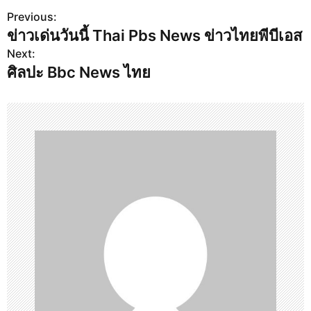
Previous:
P
ข่าวเด่นวันนี้ Thai Pbs News ข่าวไทยพีบีเอส
o
Next:
s
ศิลปะ Bbc News ไทย
t
n
a
v
i
g
a
t
i