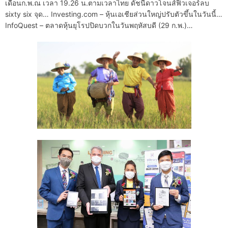
เดือนก.พ.ณ เวลา 19.26 น.ตามเวลาไทย ดัชนีดาวโจนส์ฟิวเจอร์ลบ
sixty six จุด… Investing.com – หุ้นเอเชียส่วนใหญ่ปรับตัวขึ้นในวันนี้…
InfoQuest – ตลาดหุ้นยุโรปปิดบวกในวันพฤหัสบดี (29 ก.พ.)…