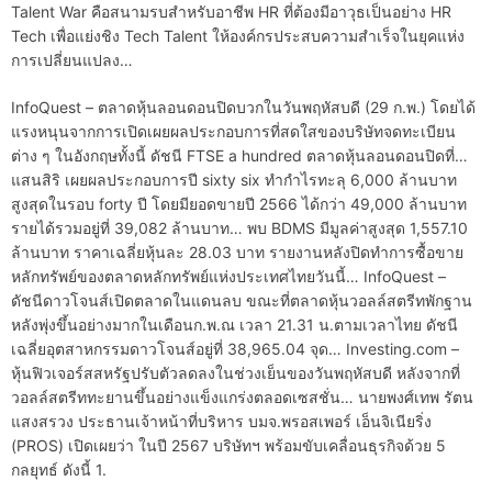
Talent War คือสนามรบสำหรับอาชีพ HR ที่ต้องมีอาวุธเป็นอย่าง HR
Tech เพื่อแย่งชิง Tech Talent ให้องค์กรประสบความสำเร็จในยุคแห่ง
การเปลี่ยนแปลง…
InfoQuest – ตลาดหุ้นลอนดอนปิดบวกในวันพฤหัสบดี (29 ก.พ.) โดยได้
แรงหนุนจากการเปิดเผยผลประกอบการที่สดใสของบริษัทจดทะเบียน
ต่าง ๆ ในอังกฤษทั้งนี้ ดัชนี FTSE a hundred ตลาดหุ้นลอนดอนปิดที่…
แสนสิริ เผยผลประกอบการปี sixty six ทำกำไรทะลุ 6,000 ล้านบาท
สูงสุดในรอบ forty ปี โดยมียอดขายปี 2566 ได้กว่า 49,000 ล้านบาท
รายได้รวมอยู่ที่ 39,082 ล้านบาท… พบ BDMS มีมูลค่าสูงสุด 1,557.10
ล้านบาท ราคาเฉลี่ยหุ้นละ 28.03 บาท รายงานหลังปิดทำการซื้อขาย
หลักทรัพย์ของตลาดหลักทรัพย์แห่งประเทศไทยวันนี้… InfoQuest –
ดัชนีดาวโจนส์เปิดตลาดในแดนลบ ขณะที่ตลาดหุ้นวอลล์สตรีทพักฐาน
หลังพุ่งขึ้นอย่างมากในเดือนก.พ.ณ เวลา 21.31 น.ตามเวลาไทย ดัชนี
เฉลี่ยอุตสาหกรรมดาวโจนส์อยู่ที่ 38,965.04 จุด… Investing.com –
หุ้นฟิวเจอร์สสหรัฐปรับตัวลดลงในช่วงเย็นของวันพฤหัสบดี หลังจากที่
วอลล์สตรีททะยานขึ้นอย่างแข็งแกร่งตลอดเซสชั่น… นายพงศ์เทพ รัตน
แสงสรวง ประธานเจ้าหน้าที่บริหาร บมจ.พรอสเพอร์ เอ็นจิเนียริ่ง
(PROS) เปิดเผยว่า ในปี 2567 บริษัทฯ พร้อมขับเคลื่อนธุรกิจด้วย 5
กลยุทธ์ ดังนี้ 1.