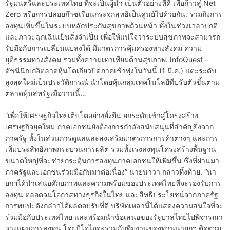
รัฐมนตรีและประเทศไทย ที่จะเป็นผู้นำ เป็นตัวอย่างที่ดี เพื่อก้าวสู่ Net
Zero หรือการปล่อยก๊าซเรือนกระจกสุทธิเป็นศูนย์ไปด้วยกัน. รวมถึงการ
ลงทุนเพิ่มขึ้นในระบบหลักประกันสุขภาพถ้วนหน้า ทั้งในช่วงเวลาปกติ
และภาวะฉุกเฉินเป็นสิ่งจำเป็น เพื่อให้แน่ใจว่าระบบสุขภาพจะสามารถ
รับมือกับการเปลี่ยนแปลงได้ มีมาตรการคุ้มครองทางสังคม ความ
ยุติธรรมทางสังคม รวมทั้งความเท่าเทียมด้านสุขภาพ. InfoQuest –
ดัชนีนิกเกอิตลาดหุ้นโตเกียวปิดภาคเช้าพุ่งในวันนี้ (1 มี.ค.) แตะระดับ
สูงสุดใหม่เป็นประวัติการณ์ นำโดยหุ้นกลุ่มเทคโนโลยีที่ปรับตัวขึ้นตาม
ตลาดหุ้นสหรัฐเมื่อวานนี้…
“เพื่อให้เศรษฐกิจไทยเติบโตอย่างยั่งยืน ยกระดับเข้าสู่โครงสร้าง
เศรษฐกิจยุคใหม่ ภาคเอกชนยังต้องการกำลังสนับสนุนที่สำคัญยิ่งจาก
ภาครัฐ ทั้งในส่วนการดูแลและส่งเสริมมาตรการการค้าต่างๆ และการ
เพิ่มประสิทธิภาพกระบวนการผลิต รวมทั้งเร่งลงทุนโครงสร้างพื้นฐาน
ขนาดใหญ่ที่จะช่วยกระตุ้นการลงทุนภาคเอกชนให้เพิ่มขึ้น ซึ่งที่ผ่านมา
ภาครัฐและเอกชนร่วมมือกันมาต่อเนื่อง” นายนาวา กล่าวทิ้งท้าย. “นา
ยกฯได้นำเสนอศักยภาพและความพร้อมของประเทศไทยที่จะรองรับการ
ลงทุน ตลอดจนโอกาสทางธุรกิจในไทย และสิทธิประโยชน์จากภาครัฐ
การพบปะดังกล่าวได้ผลตอบรับที่ดี บริษัทเหล่านี้ได้แสดงความสนใจที่จะ
ร่วมมือกับประเทศไทย และพร้อมนำข้อเสนอของรัฐบาลไทยไปพิจารณา
วางแผนการลงทุน โดยบีโอไอจะร่วมกับทีมงานของท่านนายกฯ ติดตาม