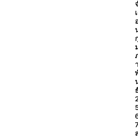
เ
ก
พ
ธ