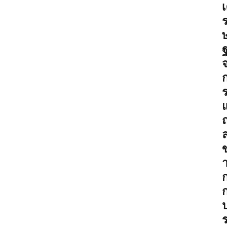
o
n
ฐ
ข