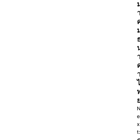
e
x
t