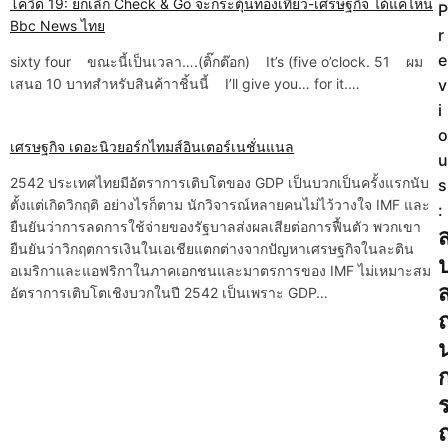
โควิด 19: ยกเลิก Check & Go จะกระตุ้นท่องเที่ยว-เศรษฐกิจ ได้แค่ไหน
P
P
Bbc News ไทย
r
o
e
sixty four ขณะนี้เป็นเวลา….(ติ๊กต๊อก) It’s (five o’clock. 51 ผม
เสนอ 10 บาทสำหรับสินค้าาชิ้นนี้ I’ll give you… for it.…
v
s
i
t
o
เศรษฐกิจ เดอะนิวยอร์กไทมส์อินเตอร์เนชั่นแนล
u
n
2542 ประเทศไทยมีอัตราการเติบโตของ GDP เป็นบวกเป็นครั้งแรกนับ
s
a
ตั้งแต่เกิดวิกฤติ อย่างไรก็ตาม นักวิจารณ์หลายคนไม่ไว้วางใจ IMF และ
:
ยืนยันว่าการลดการใช้จ่ายของรัฐบาลส่งผลเสียต่อการฟื้นตัว พวกเขา
ส
v
ยืนยันว่าวิกฤตการเงินในเอเชียแตกต่างจากปัญหาเศรษฐกิจในละติน
อเมริกาและแอฟริกาในภาคเอกชนและมาตรการของ IMF ไม่เหมาะสม
i
อัตราการเติบโตเชิงบวกในปี 2542 เป็นเพราะ GDP…
g
a
t
i
ณ