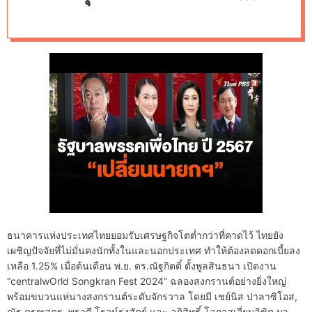
d
นวัตกรรมทางการเงิน
e
ธนาคารแห่งประเทศไทยยอมรับเศรษฐกิจโตต่ำกว่าที่คาดไว้ ไทยยัง
เผชิญปัจจัยที่ไม่มั่นคงนักทั้งในและนอกประเทศ ทำให้ต้องลดดอกเบี้ยลง
เหลือ 1.25% เมื่อต้นเดือน พ.ย. ดร.ณัฐกิตติ์ ตั้งพูลสินธนา เปิดงาน
“centralwOrld Songkran Fest 2024” ฉลองสงกรานต์อย่างยิ่งใหญ่
พร้อมขบวนแห่นางสงกรานต์ระดับจักรวาล โดยมี เชย์นิส ปาลาซิโอส,
ณัฐ ครุฑสูตร, พรวดี โรจน์รุ่งสัตย์ และ อภิสิทธิ์ โอภาสเอี่ยมลิขิต มา