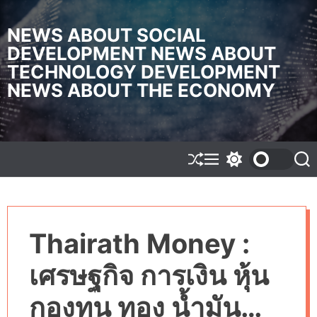
S
k
NEWS ABOUT SOCIAL
i
DEVELOPMENT NEWS ABOUT
p
TECHNOLOGY DEVELOPMENT
t
o
NEWS ABOUT THE ECONOMY
c
o
n
t
e
S
M
S
S
h
e
w
e
n
u
n
i
a
t
f
u
t
r
f
c
c
l
h
h
Thairath Money :
e
c
o
l
เศรษฐกิจ การเงิน หุ้น
o
r
m
กองทุน ทอง น้ำมัน
o