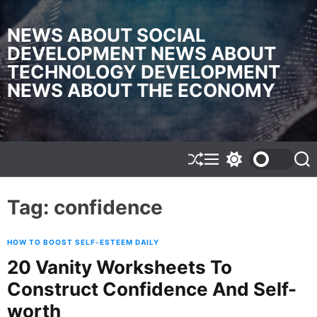
S
k
NEWS ABOUT SOCIAL
i
DEVELOPMENT NEWS ABOUT
p
TECHNOLOGY DEVELOPMENT
t
o
NEWS ABOUT THE ECONOMY
c
o
n
t
e
S
M
S
S
h
e
w
e
n
u
n
i
a
t
f
u
t
r
Tag:
confidence
f
c
c
l
h
h
e
c
HOW TO BOOST SELF-ESTEEM DAILY
o
l
20 Vanity Worksheets To
o
Construct Confidence And Self-
r
m
worth
o