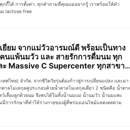
ิดคุกกี้ได้ การตั้งค่า. ทุกคำถามที่คุณแม่อยากรู้ เราพร้อมให้คำ
ม lactose free
่ยม จากแม่วัวอารมณ์ดี พร้อมเป็นทาง
ใจคนแพ้นมวัว และ สายรักการดื่มนม ทุก
s และ Massive C Supercenter ทุกสาขา
ะเทศไทย) จำกัด. จากชีวิตวัยรุ่นต้องก้าวสู่การเปลี่ยนแปลง และมา
น้ำตาลโมเลกุลคู่ประกอบด้วยน้ำตาลโมเลกุลเดี่ยว 2 ชนิดคือ น้ำตา
ี้ยงลูกด้วยนม จึงพบได้ในทั้งน้ำนมแม่ น้ำนมวัว น้ำนมแพะ
งไม่มีการรักษาที่ทำให้ร่างกายของผู้ที่พร่องเอนไซม์แลคเตสตาม