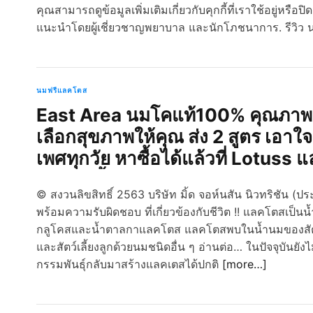
คุณสามารถดูข้อมูลเพิ่มเติมเกี่ยวกับคุกกี้ที่เราใช้อยู่หรือป
แนะนำโดยผู้เชี่ยวชาญพยาบาล และนักโภชนาการ. รีวิว น
นมฟรีแลคโตส
East Area นมโคแท้100% คุณภาพเยี
เลือกสุขภาพให้คุณ ส่ง 2 สูตร เอา
เพศทุกวัย หาซื้อได้แล้วที่ Lotus
แล้ววันนี้ Pr
© สงวนลิขสิทธิ์ 2563 บริษัท มิ้ด จอห์นสัน นิวทริชัน (ปร
พร้อมความรับผิดชอบ ที่เกี่ยวข้องกับชีวิต !! แลคโตสเป็น
กลูโคสและน้ำตาลกาแลคโตส แลคโตสพบในน้ำนมของสัตว์เล
และสัตว์เลี้ยงลูกด้วยนมชนิดอื่น ๆ อ่านต่อ… ในปัจจุบันยั
กรรมพันธุ์กลับมาสร้างแลคเตสได้ปกติ
[more…]