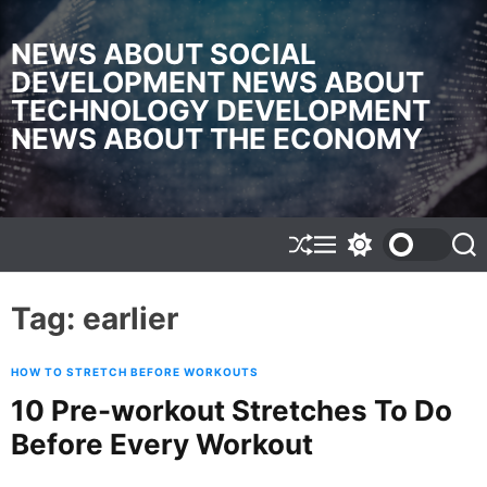
S
k
NEWS ABOUT SOCIAL
i
DEVELOPMENT NEWS ABOUT
p
TECHNOLOGY DEVELOPMENT
t
o
NEWS ABOUT THE ECONOMY
c
o
n
t
e
S
M
S
S
h
e
w
e
n
u
n
i
a
t
f
u
t
r
Tag:
earlier
f
c
c
l
h
h
e
c
HOW TO STRETCH BEFORE WORKOUTS
o
l
10 Pre-workout Stretches To Do
o
Before Every Workout
r
m
o