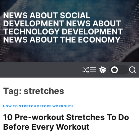
S
k
NEWS ABOUT SOCIAL
i
DEVELOPMENT NEWS ABOUT
p
TECHNOLOGY DEVELOPMENT
t
o
NEWS ABOUT THE ECONOMY
c
o
n
t
e
S
M
S
S
h
e
w
e
n
u
n
i
a
t
f
u
t
r
Tag:
stretches
f
c
c
l
h
h
e
c
HOW TO STRETCH BEFORE WORKOUTS
o
l
10 Pre-workout Stretches To Do
o
Before Every Workout
r
m
o