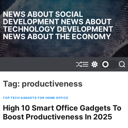
S
k
NEWS ABOUT SOCIAL
i
DEVELOPMENT NEWS ABOUT
p
TECHNOLOGY DEVELOPMENT
t
o
NEWS ABOUT THE ECONOMY
c
o
n
t
e
S
M
S
S
h
e
w
e
n
u
n
i
a
t
f
u
t
r
Tag:
productiveness
f
c
c
l
h
h
e
c
TOP TECH GADGETS FOR HOME OFFICE
o
l
High 10 Smart Office Gadgets To
o
Boost Productiveness In 2025
r
m
o