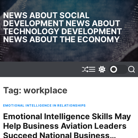
S
k
NEWS ABOUT SOCIAL
i
DEVELOPMENT NEWS ABOUT
p
TECHNOLOGY DEVELOPMENT
t
o
NEWS ABOUT THE ECONOMY
c
o
n
t
e
S
M
S
S
h
e
w
e
n
u
n
i
a
t
f
u
t
r
Tag:
workplace
f
c
c
l
h
h
e
c
EMOTIONAL INTELLIGENCE IN RELATIONSHIPS
o
l
Emotional Intelligence Skills May
o
Help Business Aviation Leaders
r
m
Succeed National Business
o