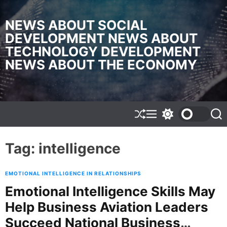
S
k
NEWS ABOUT SOCIAL
i
DEVELOPMENT NEWS ABOUT
p
TECHNOLOGY DEVELOPMENT
t
o
NEWS ABOUT THE ECONOMY
c
o
n
t
e
S
M
S
S
h
e
w
e
n
u
n
i
a
t
f
u
t
r
Tag:
intelligence
f
c
c
l
h
h
e
c
EMOTIONAL INTELLIGENCE IN RELATIONSHIPS
o
l
Emotional Intelligence Skills May
o
Help Business Aviation Leaders
r
m
Succeed National Business
o